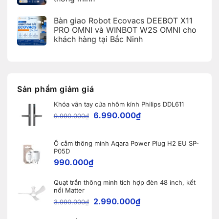
Ecopark,
cứu
hợp
Văn
Không
mã
Apple
Giang,
có
lỗi
HomeKit
Bàn giao Robot Ecovacs DEEBOT X11
Hưng
bình
trên
cho
Yên
luận
PRO OMNI và WINBOT W2S OMNI cho
ứng
khách
ở
dụng
hàng
khách hàng tại Bắc Ninh
iOS
Aqara
tại
27
Home
Hải
Không
và
(Aqara
Dương
có
Apple
Home
bình
Home:
Error
luận
Tổng
Code)
ở
hợp
Bàn
5
giao
Sản phẩm giảm giá
nâng
Robot
cấp
Ecovacs
đáng
Khóa vân tay cửa nhôm kính Philips DDL611
DEEBOT
giá
X11
6.990.000
₫
9.990.000
₫
nhất
PRO
dành
OMNI
cho
và
nhà
WINBOT
thông
Ổ cắm thông minh Aqara Power Plug H2 EU SP-
W2S
minh
OMNI
P05D
cho
990.000
₫
khách
hàng
tại
Quạt trần thông minh tích hợp đèn 48 inch, kết
Bắc
Ninh
nối Matter
2.990.000
₫
3.990.000
₫