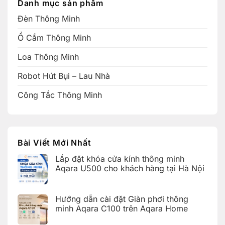
Danh mục sản phẩm
Đèn Thông Minh
Ổ Cắm Thông Minh
Loa Thông Minh
Robot Hút Bụi – Lau Nhà
Công Tắc Thông Minh
Bài Viết Mới Nhất
Lắp đặt khóa cửa kính thông minh
Aqara U500 cho khách hàng tại Hà Nội
Không
có
bình
Hướng dẫn cài đặt Giàn phơi thông
luận
ở
minh Aqara C100 trên Aqara Home
Lắp
đặt
Không
khóa