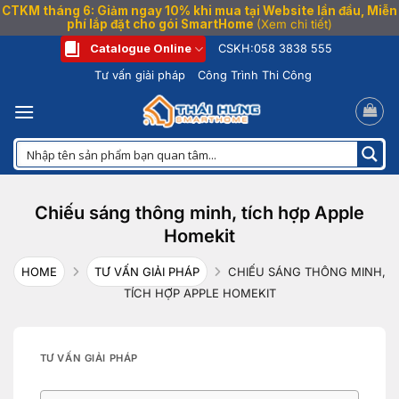
CTKM tháng 6: Giảm ngay 10% khi mua tại Website lần đầu, Miễn
phí lắp đặt cho gói SmartHome
(Xem chi tiết)
Bỏ
Catalogue Online
CSKH:
058 3838 555
qua
Tư vấn giải pháp
Công Trình Thi Công
nội
dung
Chiếu sáng thông minh, tích hợp Apple
Homekit
HOME
TƯ VẤN GIẢI PHÁP
CHIẾU SÁNG THÔNG MINH,
TÍCH HỢP APPLE HOMEKIT
TƯ VẤN GIẢI PHÁP