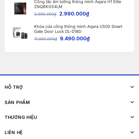
Công tắc âm tường thông minh Aqara H1 Elite
ZNQBKG54LM
2.990.000
₫
3.990.000
₫
Khóa cửa cổng thông minh Aqara U500 Smart
Gate Door Lock DL-D18D
9.490.000
₫
11.990.000
₫
HỖ TRỢ
SẢN PHẨM
THƯƠNG HIỆU
LIÊN HỆ