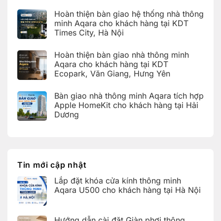
có
cửa
bình
kính
Hoàn thiện bàn giao hệ thống nhà thông
luận
thông
ở
minh Aqara cho khách hàng tại KDT
minh
Hướng
Aqara
Times City, Hà Nội
dẫn
U500
cài
Không
cho
đặt
có
khách
Giàn
Hoàn thiện bàn giao nhà thông minh
bình
hàng
phơi
luận
Aqara cho khách hàng tại KDT
tại
thông
ở
Hà
minh
Ecopark, Văn Giang, Hưng Yên
Hoàn
Nội
Aqara
thiện
C100
Không
bàn
trên
có
giao
Bàn giao nhà thông minh Aqara tích hợp
Aqara
bình
hệ
Home
luận
Apple HomeKit cho khách hàng tại Hải
thống
ở
nhà
Dương
Hoàn
thông
thiện
Không
minh
bàn
có
Aqara
giao
bình
cho
nhà
luận
khách
thông
ở
hàng
minh
Bàn
tại
Aqara
giao
Tin mới cập nhật
KDT
cho
nhà
Times
khách
thông
City,
Lắp đặt khóa cửa kính thông minh
hàng
minh
Hà
tại
Aqara
Aqara U500 cho khách hàng tại Hà Nội
Nội
KDT
tích
Ecopark,
Không
hợp
Văn
có
Apple
Giang,
bình
HomeKit
Hưng
Hướng dẫn cài đặt Giàn phơi thông
luận
cho