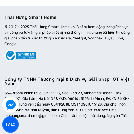
Thái Hưng Smart Home
© 2017 – 2025 Thái Hưng Smart Home với 8 năm hoạt động trong lĩnh vực
thi công và tư vấn giải pháp thiết bị nhà thông minh, chúng tôi hiện thi công
giải pháp đến từ các thương hiệu: Aqara, Yeelight, Vconnex, Tuya, Lumi,
Google.
Công ty TNHH Thương mại & Dịch vụ Giải pháp IOT Việt
Nam
Showroom chính thức:
SB23-227, Sao Biển 23, Vinhomes Ocean Park,
Dương Xá, Gia Lâm, Hà Nội
GPĐKKD: 0901045126 do Phòng ĐKKD Sở KH-
ĐT tỉnh Hưng Yên cấp ngày 05/11/2018. MST: 0901045126. Địa chỉ: Thôn
Như Quỳnh, xã Như Quỳnh, tỉnh Hưng Yên. SĐT: 058 3838 555 Email:
thaihungsmarthome@gmail.com
Chịu trách nhiệm nội dung: Nguyễn Tiến
Dũng
ZALO