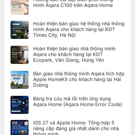
Yên
ở
khách
minh Aqara C100 trên Aqara Home
Lắp
hàng
đặt
tại
Không
khóa
Hải
có
cửa
Dương
bình
kính
Hoàn thiện bàn giao hệ thống nhà thông
luận
thông
ở
minh Aqara cho khách hàng tại KDT
minh
Hướng
Aqara
Times City, Hà Nội
dẫn
U500
cài
Không
cho
đặt
có
khách
Giàn
Hoàn thiện bàn giao nhà thông minh
bình
hàng
phơi
luận
Aqara cho khách hàng tại KDT
tại
thông
ở
Hà
minh
Ecopark, Văn Giang, Hưng Yên
Hoàn
Nội
Aqara
thiện
C100
Không
bàn
trên
có
giao
Bàn giao nhà thông minh Aqara tích hợp
Aqara
bình
hệ
Home
luận
Apple HomeKit cho khách hàng tại Hải
thống
ở
nhà
Dương
Hoàn
thông
thiện
Không
minh
bàn
có
Aqara
giao
Bảng tra cứu mã lỗi trên ứng dụng
bình
cho
nhà
luận
Aqara Home (Aqara Home Error Code)
khách
thông
ở
hàng
minh
Bàn
Không
tại
Aqara
giao
có
KDT
cho
nhà
bình
Times
khách
iOS 27 và Apple Home: Tổng hợp 5
thông
luận
City,
hàng
ở
minh
Hà
nâng cấp đáng giá nhất dành cho nhà
tại
Bảng
Aqara
Nội
KDT
thông minh
tra
tích