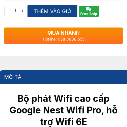
Quantity
THÊM VÀO GIỎ
Free Ship
MUA NHANH
Hotline: 058.3838.555
MÔ TẢ
Bộ phát Wifi cao cấp
Google Nest Wifi Pro, hỗ
trợ Wifi 6E