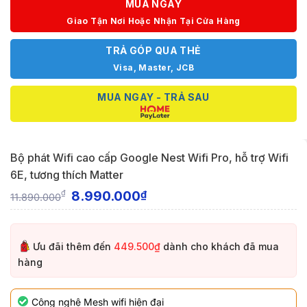
MUA NGAY
Giao Tận Nơi Hoặc Nhận Tại Cửa Hàng
TRẢ GÓP QUA THẺ
Visa, Master, JCB
MUA NGAY - TRẢ SAU
Bộ phát Wifi cao cấp Google Nest Wifi Pro, hỗ trợ Wifi
6E, tương thích Matter
8.990.000
₫
₫
11.890.000
Ưu đãi thêm đến
449.500₫
dành cho khách đã mua
hàng
Công nghệ Mesh wifi hiện đại