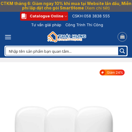
CTKM tháng 6: Giảm ngay 10% khi mua tại Website lần đầu, Miễn
phí lắp đặt cho gói SmartHome
(Xem chi tiết)
Bỏ
Catalogue Online
CSKH:
058 3838 555
qua
Tư vấn giải pháp
Công Trình Thi Công
nội
dung
Giảm 24%