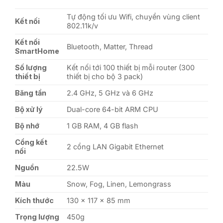
Tự động tối ưu Wifi, chuyển vùng client
Kết nối
802.11k/v
Kết nối
Bluetooth, Matter, Thread
SmartHome
Số lượng
Kết nối tới 100 thiết bị mỗi router (300
thiết bị
thiết bị cho bộ 3 pack)
Băng tần
2.4 GHz, 5 GHz và 6 GHz
Bộ xử lý
Dual-core 64-bit ARM CPU
Bộ nhớ
1 GB RAM, 4 GB flash
Cổng kết
2 cổng LAN Gigabit Ethernet
nối
Nguồn
22.5W
Màu
Snow, Fog, Linen, Lemongrass
Kích thước
130 x 117 x 85 mm
Trọng lượng
450g