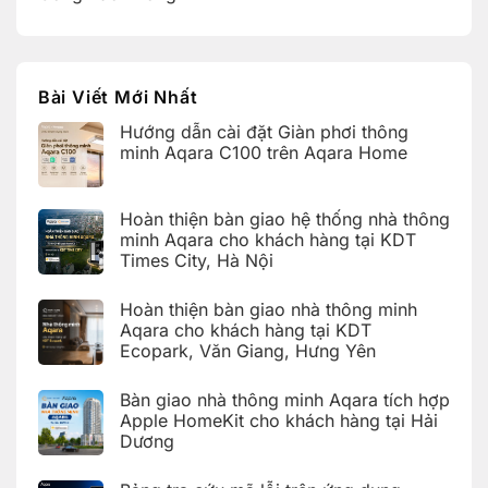
Bài Viết Mới Nhất
Hướng dẫn cài đặt Giàn phơi thông
minh Aqara C100 trên Aqara Home
Không
có
bình
Hoàn thiện bàn giao hệ thống nhà thông
luận
ở
minh Aqara cho khách hàng tại KDT
Hướng
Times City, Hà Nội
dẫn
cài
Không
đặt
có
Giàn
Hoàn thiện bàn giao nhà thông minh
bình
phơi
luận
Aqara cho khách hàng tại KDT
thông
ở
minh
Ecopark, Văn Giang, Hưng Yên
Hoàn
Aqara
thiện
C100
Không
bàn
trên
có
giao
Bàn giao nhà thông minh Aqara tích hợp
Aqara
bình
hệ
Home
luận
Apple HomeKit cho khách hàng tại Hải
thống
ở
nhà
Dương
Hoàn
thông
thiện
Không
minh
bàn
có
Aqara
giao