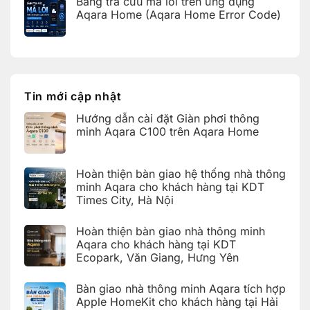
Bảng tra cứu mã lỗi trên ứng dụng
bình
cho
nhà
luận
Aqara Home (Aqara Home Error Code)
khách
thông
ở
hàng
minh
Bàn
Không
tại
Aqara
giao
có
KDT
cho
nhà
bình
Times
khách
thông
luận
City,
hàng
ở
minh
Hà
tại
Bảng
Aqara
Nội
KDT
tra
tích
Ecopark,
cứu
hợp
Tin mới cập nhật
Văn
mã
Apple
Giang,
lỗi
HomeKit
Hưng
Hướng dẫn cài đặt Giàn phơi thông
trên
cho
Yên
ứng
khách
minh Aqara C100 trên Aqara Home
dụng
hàng
Aqara
tại
Không
Home
Hải
có
(Aqara
Dương
bình
Hoàn thiện bàn giao hệ thống nhà thông
Home
luận
Error
ở
minh Aqara cho khách hàng tại KDT
Code)
Hướng
Times City, Hà Nội
dẫn
cài
Không
đặt
có
Giàn
Hoàn thiện bàn giao nhà thông minh
bình
phơi
luận
Aqara cho khách hàng tại KDT
thông
ở
minh
Ecopark, Văn Giang, Hưng Yên
Hoàn
Aqara
thiện
C100
Không
bàn
trên
có
giao
Bàn giao nhà thông minh Aqara tích hợp
Aqara
bình
hệ
Home
luận
Apple HomeKit cho khách hàng tại Hải
thống
ở