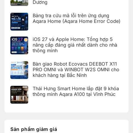
nhà
Dương
Hoàn
thông
thiện
Không
minh
bàn
có
Aqara
giao
Bảng tra cứu mã lỗi trên ứng dụng
bình
cho
nhà
luận
Aqara Home (Aqara Home Error Code)
khách
thông
ở
hàng
minh
Bàn
Không
tại
Aqara
giao
có
KDT
cho
nhà
bình
Times
khách
iOS 27 và Apple Home: Tổng hợp 5
thông
luận
City,
hàng
ở
minh
Hà
nâng cấp đáng giá nhất dành cho nhà
tại
Bảng
Aqara
Nội
KDT
thông minh
tra
tích
Ecopark,
cứu
hợp
Văn
Không
mã
Apple
Giang,
có
lỗi
HomeKit
Bàn giao Robot Ecovacs DEEBOT X11
Hưng
bình
trên
cho
Yên
luận
PRO OMNI và WINBOT W2S OMNI cho
ứng
khách
ở
dụng
hàng
khách hàng tại Bắc Ninh
iOS
Aqara
tại
27
Home
Hải
Không
và
(Aqara
Dương
có
Apple
Thái Hưng Smart Home lắp đặt 9 khóa
Home
bình
Home:
Error
luận
thông minh Aqara A100 tại Vĩnh Phúc
Tổng
Code)
ở
hợp
Bàn
Không
5
giao
có
nâng
Robot
bình
cấp
Ecovacs
luận
đáng
ở
DEEBOT
giá
Thái
X11
nhất
Hưng
PRO
dành
Smart
OMNI
Sản phẩm giảm giá
cho
Home
và