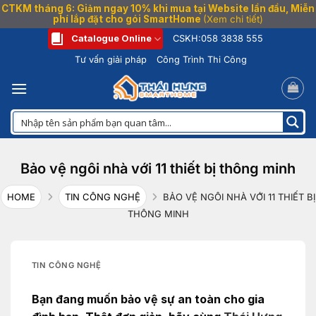
CTKM tháng 6: Giảm ngay 10% khi mua tại Website lần đầu, Miễn
phí lắp đặt cho gói SmartHome
(Xem chi tiết)
Bỏ
Catalogue Online
CSKH:
058 3838 555
qua
Tư vấn giải pháp
Công Trình Thi Công
nội
dung
Bảo vệ ngôi nhà với 11 thiết bị thông minh
HOME
TIN CÔNG NGHỆ
BẢO VỆ NGÔI NHÀ VỚI 11 THIẾT BỊ
THÔNG MINH
TIN CÔNG NGHỆ
Bạn đang muốn bảo vệ sự an toàn cho gia