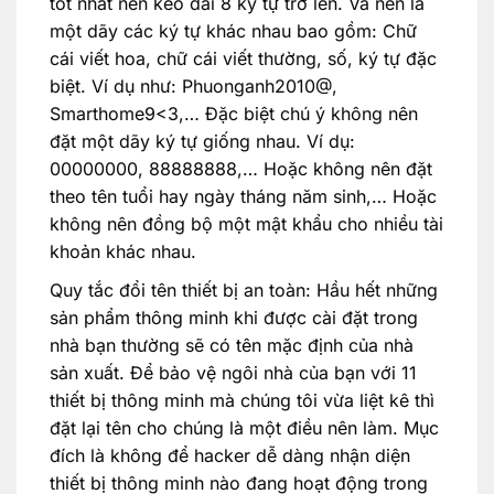
tốt nhất nên kéo dài 8 ký tự trở lên. Và nên là
một dãy các ký tự khác nhau bao gồm: Chữ
cái viết hoa, chữ cái viết thường, số, ký tự đặc
biệt. Ví dụ như: Phuonganh2010@,
Smarthome9<3,… Đặc biệt chú ý không nên
đặt một dãy ký tự giống nhau. Ví dụ:
00000000, 88888888,… Hoặc không nên đặt
theo tên tuổi hay ngày tháng năm sinh,… Hoặc
không nên đồng bộ một mật khẩu cho nhiều tài
khoản khác nhau.
Quy tắc đổi tên thiết bị an toàn: Hầu hết những
sản phẩm thông minh khi được cài đặt trong
nhà bạn thường sẽ có tên mặc định của nhà
sản xuất. Để bảo vệ ngôi nhà của bạn với 11
thiết bị thông minh mà chúng tôi vừa liệt kê thì
đặt lại tên cho chúng là một điều nên làm. Mục
đích là không để hacker dễ dàng nhận diện
thiết bị thông minh nào đang hoạt động trong