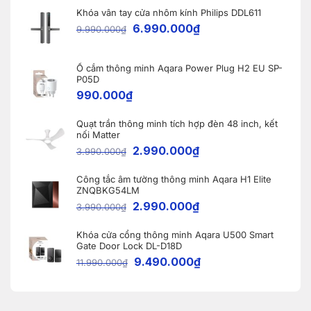
nhà
lắp
WINBOT
thông
Khóa vân tay cửa nhôm kính Philips DDL611
đặt
W2S
minh
9
OMNI
6.990.000
₫
9.990.000
₫
khóa
cho
thông
khách
minh
hàng
Aqara
tại
A100
Ổ cắm thông minh Aqara Power Plug H2 EU SP-
Bắc
tại
Ninh
P05D
Vĩnh
990.000
₫
Phúc
Quạt trần thông minh tích hợp đèn 48 inch, kết
nối Matter
2.990.000
₫
3.990.000
₫
Công tắc âm tường thông minh Aqara H1 Elite
ZNQBKG54LM
2.990.000
₫
3.990.000
₫
Khóa cửa cổng thông minh Aqara U500 Smart
Gate Door Lock DL-D18D
9.490.000
₫
11.990.000
₫