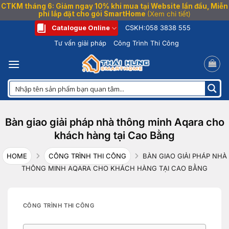
CTKM tháng 6: Giảm ngay 10% khi mua tại Website lần đầu, Miễn
phí lắp đặt cho gói SmartHome
(Xem chi tiết)
Bỏ
Catalogue Online
CSKH:
058 3838 555
qua
Tư vấn giải pháp
Công Trình Thi Công
nội
dung
Bàn giao giải pháp nhà thông minh Aqara cho
khách hàng tại Cao Bằng
HOME
CÔNG TRÌNH THI CÔNG
BÀN GIAO GIẢI PHÁP NHÀ
THÔNG MINH AQARA CHO KHÁCH HÀNG TẠI CAO BẰNG
CÔNG TRÌNH THI CÔNG