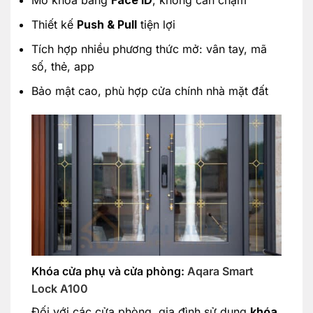
Mở khóa bằng
Face ID
, không cần chạm
Thiết kế
Push & Pull
tiện lợi
Tích hợp nhiều phương thức mở: vân tay, mã
số, thẻ, app
Bảo mật cao, phù hợp cửa chính nhà mặt đất
Khóa cửa phụ và cửa phòng:
Aqara Smart
Lock A100
Đối với các cửa phòng, gia đình sử dụng
khóa