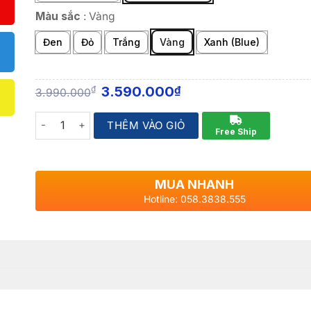
Màu sắc
:
Vàng
Đen
Đỏ
Trắng
Vàng
Xanh (Blue)
3.590.000
₫
₫
3.990.000
Quantity
THÊM VÀO GIỎ
Free Ship
MUA NHANH
Hotline: 058.3838.555