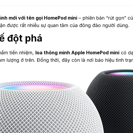
minh mới với tên gọi HomePod mini
– phiên bản “rút gọn” c
nhận được rất nhiều sự quan tâm của đông đảo người dùng.
kế đột phá
phẩm tiền nhiệm,
loa thông minh Apple HomePod mini
có dạ
 lượng ở trên. Đồng thời, đây còn là nơi báo hiệu tình trạ