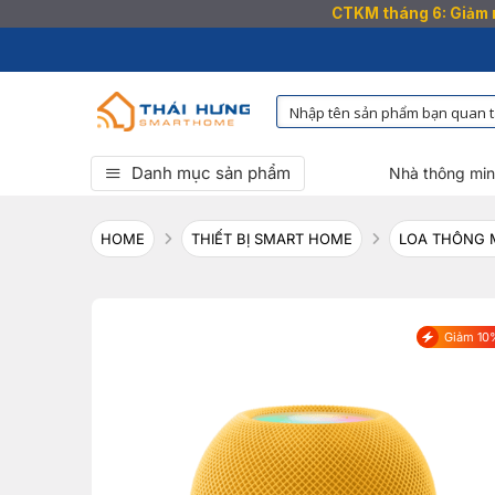
CTKM tháng 6: Giảm n
Bỏ
qua
nội
dung
Danh mục sản phẩm
Nhà thông mi
HOME
THIẾT BỊ SMART HOME
LOA THÔNG 
Giảm 10