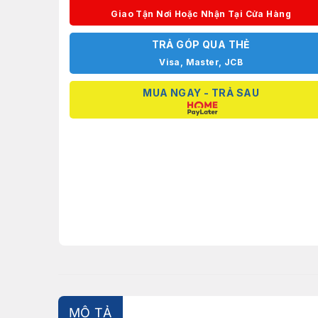
Giao Tận Nơi Hoặc Nhận Tại Cửa Hàng
TRẢ GÓP QUA THẺ
Visa, Master, JCB
MUA NGAY - TRẢ SAU
MÔ TẢ