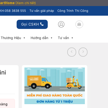
SmartHome
(Xem chi tiết)
KH:
058 3838 555
Tư vấn giải pháp
Công Trình Thi Công
Gọi CSKH
Thương Hiệu
Hướng dẫn
Tư vấn
ni
hàng