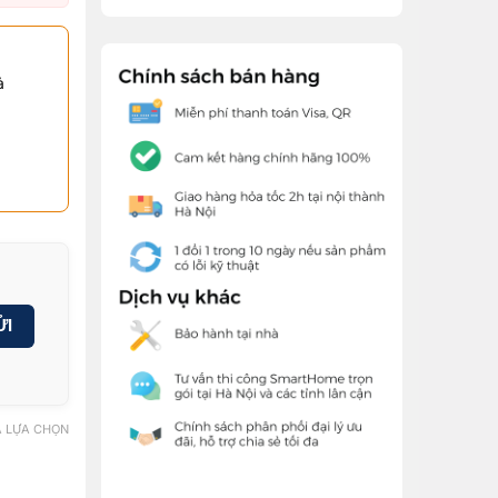
ả
ỬI
 LỰA CHỌN