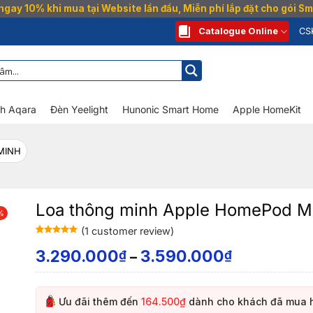
gay 10% khi mua tại Website lần đầu, Miễn phí lắp đặt cho gói 
Catalogue Online
CS
nh Aqara
Đèn Yeelight
Hunonic Smart Home
Apple HomeKit
MINH
Loa thông minh Apple HomePod Mi
%
(
1
customer review)
Rated
1
5
out
of 5 based
3.290.000
3.590.000
₫
₫
–
on
customer
rating
Ưu đãi thêm đến
164.500₫
dành cho khách đã mua 