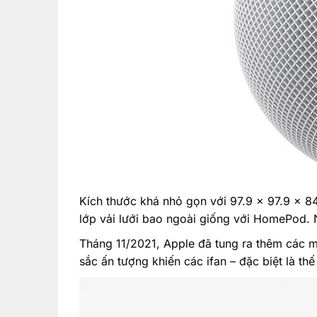
Kích thước khá nhỏ gọn với 97.9 x 97.9 x 
lớp vải lưới bao ngoài giống với HomePod. 
Tháng 11/2021, Apple đã tung ra thêm các
sắc ấn tượng khiến các ifan – đặc biệt là thế