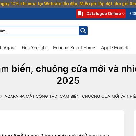
gay 10% khi mua tại Website lần đầu, Miễn phí lắp đặt cho gói 
Catalogue Online
CS
nh Aqara
Đèn Yeelight
Hunonic Smart Home
Apple HomeKit
ảm biến, chuông cửa mới và nh
2025
AQARA RA MẮT CÔNG TẮC, CẢM BIẾN, CHUÔNG CỬA MỚI VÀ NHIỀ
dòng thiết bị nhà thông minh mới nhất của mình,