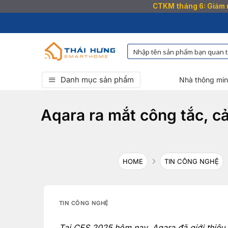
CTKM tháng 6: Giảm n
Bỏ
qua
nội
dung
Danh mục sản phẩm
Nhà thông mi
Aqara ra mắt công tắc, c
HOME
TIN CÔNG NGHỆ
TIN CÔNG NGHỆ
Tại CES 2025 hôm nay, Aqara đã giới thiệu 