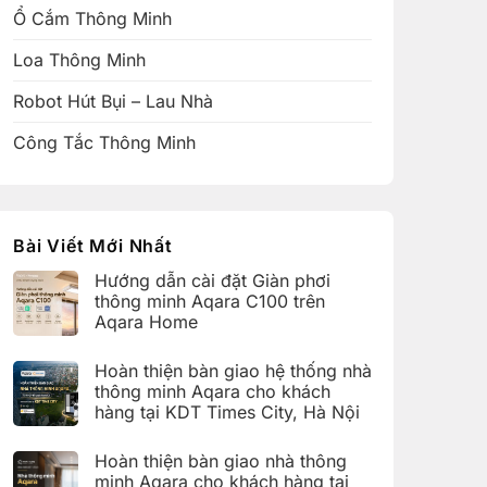
Ổ Cắm Thông Minh
Loa Thông Minh
Robot Hút Bụi – Lau Nhà
Công Tắc Thông Minh
Bài Viết Mới Nhất
Hướng dẫn cài đặt Giàn phơi
thông minh Aqara C100 trên
Aqara Home
Không
có
Hoàn thiện bàn giao hệ thống nhà
bình
luận
thông minh Aqara cho khách
ở
hàng tại KDT Times City, Hà Nội
Hướng
dẫn
Không
cài
có
đặt
Hoàn thiện bàn giao nhà thông
bình
Giàn
luận
minh Aqara cho khách hàng tại
phơi