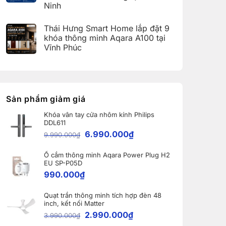
dụng
27
Ninh
Hải
Aqara
và
Dương
Home
Không
Apple
(Aqara
có
Home:
Thái Hưng Smart Home lắp đặt 9
Home
bình
Tổng
Error
luận
hợp
khóa thông minh Aqara A100 tại
Code)
ở
5
Vĩnh Phúc
Bàn
nâng
giao
cấp
Không
Robot
đáng
có
Ecovacs
giá
bình
DEEBOT
nhất
luận
X11
dành
ở
PRO
cho
Thái
OMNI
nhà
Hưng
Sản phẩm giảm giá
và
thông
Smart
WINBOT
minh
Home
W2S
Khóa vân tay cửa nhôm kính Philips
lắp
OMNI
DDL611
đặt
cho
9
6.990.000
₫
khách
9.990.000
₫
khóa
hàng
thông
tại
minh
Bắc
Ổ cắm thông minh Aqara Power Plug H2
Aqara
Ninh
A100
EU SP-P05D
tại
990.000
₫
Vĩnh
Phúc
Quạt trần thông minh tích hợp đèn 48
inch, kết nối Matter
2.990.000
₫
3.990.000
₫