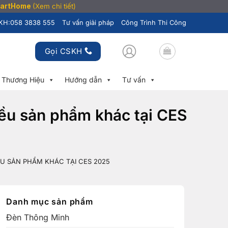
SmartHome
(Xem chi tiết)
KH:
058 3838 555
Tư vấn giải pháp
Công Trình Thi Công
Gọi CSKH
Thương Hiệu
Hướng dẫn
Tư vấn
iều sản phẩm khác tại CES
U SẢN PHẨM KHÁC TẠI CES 2025
Danh mục sản phẩm
Đèn Thông Minh