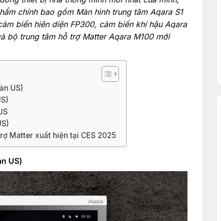
 phẩm chính bao gồm Màn hình trung tâm Aqara S1
cảm biến hiên diện FP300, cảm biến khí hậu Aqara
à bộ trung tâm hỗ trợ Matter Aqara M100 mới
bản US)
US)
US
US)
rợ Matter xuất hiện tại CES 2025
ản US)