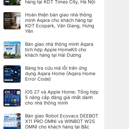
hàng tại KDT Times City, Hà Nội
Code)
Hướng
dẫn
Không
cài
có
đặt
Hoàn thiện bàn giao nhà thông
bình
Giàn
luận
minh Aqara cho khách hàng tại
phơi
ở
thông
KDT Ecopark, Văn Giang, Hưng
Hoàn
minh
thiện
Yên
Aqara
bàn
C100
Không
giao
trên
có
hệ
Bàn giao nhà thông minh Aqara
Aqara
bình
thống
Home
luận
nhà
tích hợp Apple HomeKit cho
ở
thông
khách hàng tại Hải Dương
Hoàn
minh
thiện
Aqara
Không
bàn
cho
có
giao
Bảng tra cứu mã lỗi trên ứng
khách
bình
nhà
hàng
luận
dụng Aqara Home (Aqara Home
thông
tại
ở
minh
Error Code)
KDT
Bàn
Aqara
Times
giao
Không
cho
City,
nhà
có
khách
Hà
thông
iOS 27 và Apple Home: Tổng hợp
bình
hàng
Nội
minh
luận
5 nâng cấp đáng giá nhất dành
tại
Aqara
ở
KDT
tích
cho nhà thông minh
Bảng
Ecopark,
hợp
tra
Văn
Không
Apple
cứu
Giang,
có
HomeKit
mã
Bàn giao Robot Ecovacs DEEBOT
Hưng
bình
cho
lỗi
Yên
luận
X11 PRO OMNI và WINBOT W2S
khách
trên
ở
hàng
ứng
OMNI cho khách hàng tại Bắc
iOS
tại