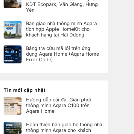
ở
thông
KDT Ecopark, Văn Giang, Hưng
Hoàn
minh
thiện
Yên
Aqara
bàn
C100
Không
giao
trên
có
hệ
Bàn giao nhà thông minh Aqara
Aqara
bình
thống
Home
luận
nhà
tích hợp Apple HomeKit cho
ở
thông
khách hàng tại Hải Dương
Hoàn
minh
thiện
Aqara
Không
bàn
cho
có
giao
Bảng tra cứu mã lỗi trên ứng
khách
bình
nhà
hàng
luận
dụng Aqara Home (Aqara Home
thông
tại
ở
minh
Error Code)
KDT
Bàn
Aqara
Times
giao
Không
cho
City,
nhà
có
khách
Hà
thông
bình
hàng
Nội
minh
luận
tại
Aqara
ở
KDT
tích
Bảng
Ecopark,
hợp
tra
Tin mới cập nhật
Văn
Apple
cứu
Giang,
HomeKit
mã
Hưng
Hướng dẫn cài đặt Giàn phơi
cho
lỗi
Yên
khách
trên
thông minh Aqara C100 trên
hàng
ứng
Aqara Home
tại
dụng
Hải
Aqara
Không
Dương
Home
có
Hoàn thiện bàn giao hệ thống nhà
(Aqara
bình
Home
luận
thông minh Aqara cho khách
Error
ở