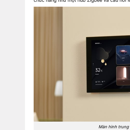
chức năng như một hub Zigbee và cầu nối M
Màn hình trung 