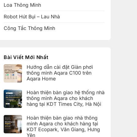
Loa Thông Minh
Robot Hút Bụi – Lau Nhà
Công Tắc Thông Minh
Bài Viết Mới Nhất
Hướng dẫn cài đặt Giàn phơi
thông minh Aqara C100 trên
Aqara Home
Không
có
Hoàn thiện bàn giao hệ thống nhà
bình
luận
thông minh Aqara cho khách
ở
hàng tại KDT Times City, Hà Nội
Hướng
dẫn
Không
cài
có
đặt
Hoàn thiện bàn giao nhà thông
bình
Giàn
luận
minh Aqara cho khách hàng tại
phơi
ở
thông
KDT Ecopark, Văn Giang, Hưng
Hoàn
minh
thiện
Yên
Aqara