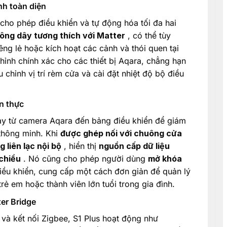
nh toàn diện
 cho phép điều khiển và tự động hóa tối đa hai
ông dây tương thích với Matter
, có thể tùy
êng lẻ hoặc kích hoạt các cảnh và thói quen tại
hỉnh chính xác cho các thiết bị Aqara, chẳng hạn
chỉnh vị trí rèm cửa và cài đặt nhiệt độ bộ điều
an thực
uay từ camera Aqara đến bảng điều khiển để giám
 thông minh. Khi
được ghép nối với chuông cửa
 liên lạc nội bộ
, hiển thị
nguồn cấp dữ liệu
chiều
. Nó cũng cho phép người dùng
mở khóa
điều khiển, cung cấp một cách đơn giản để quản lý
trẻ em hoặc thành viên lớn tuổi trong gia đình.
er Bridge
và kết nối Zigbee, S1 Plus hoạt động như