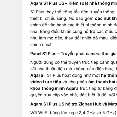
Aqara S1 Plus US – Kiểm soát nhà thông mi
S1 Plus thay thế công tắc đèn truyền thống,
thiết bị chiếu sáng. Nó bao gồm
các nút kh
chỉnh để vận hành các thiết bị thông minh ri
nhà. Bảng điều khiển cũng hỗ trợ các điều c
như làm mờ đèn, thay đổi nhiệt độ màu, điều 
chỉnh nhiệt.
Panel S1 Plus – Truyền phát camera thời gi
Người dùng có thể truyền trực tiếp cảnh q
sát nhà thuận tiện mà không cần điện thoại
Aqara
, S1 Plus hoạt động như một
hệ thống
video trực tiếp
và cho phép
âm thanh hai 
khóa thông minh Aqara
trực tiếp từ bảng 
quyền truy cập vào nhà, đặc biệt là đối với 
Aqara S1 Plus US hỗ trợ Zigbee Hub và Matt
Với Wi-Fi băng tần kép (2,4 GHz và 5 GHz) 