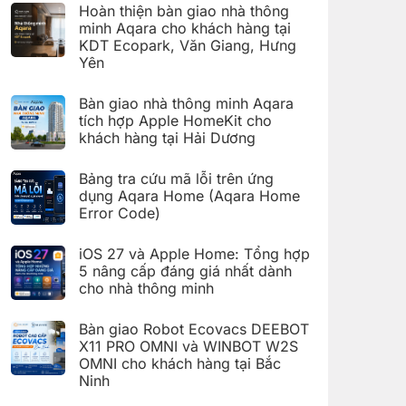
có
đặt
Hoàn thiện bàn giao nhà thông
bình
Giàn
luận
minh Aqara cho khách hàng tại
phơi
ở
thông
KDT Ecopark, Văn Giang, Hưng
Hoàn
minh
thiện
Yên
Aqara
bàn
C100
Không
giao
trên
có
hệ
Bàn giao nhà thông minh Aqara
Aqara
bình
thống
Home
luận
nhà
tích hợp Apple HomeKit cho
ở
thông
khách hàng tại Hải Dương
Hoàn
minh
thiện
Aqara
Không
bàn
cho
có
giao
Bảng tra cứu mã lỗi trên ứng
khách
bình
nhà
hàng
luận
dụng Aqara Home (Aqara Home
thông
tại
ở
minh
Error Code)
KDT
Bàn
Aqara
Times
giao
Không
cho
City,
nhà
có
khách
Hà
thông
iOS 27 và Apple Home: Tổng hợp
bình
hàng
Nội
minh
luận
5 nâng cấp đáng giá nhất dành
tại
Aqara
ở
KDT
tích
cho nhà thông minh
Bảng
Ecopark,
hợp
tra
Văn
Không
Apple
cứu
Giang,
có
HomeKit
mã
Bàn giao Robot Ecovacs DEEBOT
Hưng
bình
cho
lỗi
Yên
luận
X11 PRO OMNI và WINBOT W2S
khách
trên
ở
hàng
ứng
OMNI cho khách hàng tại Bắc
iOS
tại
dụng
27
Ninh
Hải
Aqara
và
Dương
Home
Không
Apple