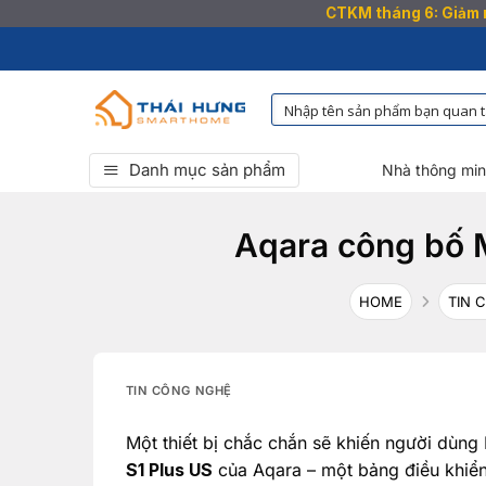
CTKM tháng 6: Giảm n
Bỏ
qua
nội
dung
Danh mục sản phẩm
Nhà thông mi
Aqara công bố M
HOME
TIN 
TIN CÔNG NGHỆ
Một thiết bị chắc chắn sẽ khiến người dùng
S1 Plus US
của Aqara – một bảng điều khiển