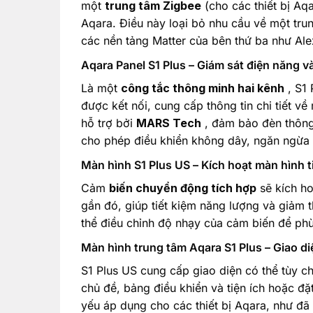
một
trung tâm Zigbee
(cho các thiết bị Aq
Aqara. Điều này loại bỏ nhu cầu về một trun
các nền tảng Matter của bên thứ ba như A
Aqara Panel S1 Plus – Giám sát điện năng và
Là một
công tắc thông minh hai kênh
, S1 
được kết nối, cung cấp thông tin chi tiết v
hỗ trợ bởi
MARS Tech
, đảm bảo đèn thông
cho phép điều khiển không dây, ngăn ngừa 
Màn hình S1 Plus US – Kích hoạt màn hình t
Cảm
biến chuyển động tích hợp
sẽ kích ho
gần đó, giúp tiết kiệm năng lượng và giảm 
thể điều chỉnh độ nhạy của cảm biến để phù
Màn hình trung tâm Aqara S1 Plus – Giao di
S1 Plus US cung cấp giao diện có thể tùy c
chủ đề, bảng điều khiển và tiện ích hoặc đặt
yếu áp dụng cho các thiết bị Aqara, như đã