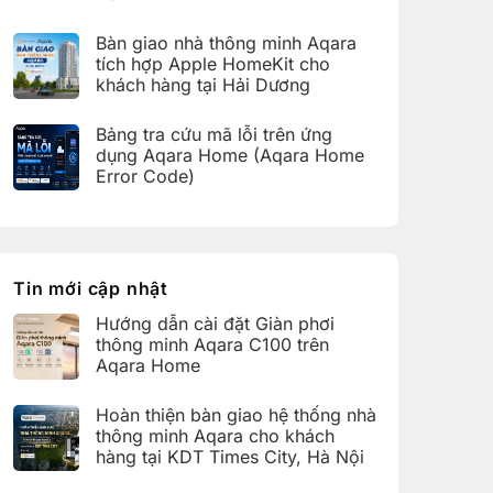
bàn
C100
Không
giao
trên
có
hệ
Bàn giao nhà thông minh Aqara
Aqara
bình
thống
Home
luận
nhà
tích hợp Apple HomeKit cho
ở
thông
khách hàng tại Hải Dương
Hoàn
minh
thiện
Aqara
Không
bàn
cho
có
giao
Bảng tra cứu mã lỗi trên ứng
khách
bình
nhà
hàng
luận
dụng Aqara Home (Aqara Home
thông
tại
ở
minh
Error Code)
KDT
Bàn
Aqara
Times
giao
Không
cho
City,
nhà
có
khách
Hà
thông
bình
hàng
Nội
minh
luận
tại
Aqara
ở
KDT
tích
Bảng
Ecopark,
hợp
tra
Tin mới cập nhật
Văn
Apple
cứu
Giang,
HomeKit
mã
Hưng
Hướng dẫn cài đặt Giàn phơi
cho
lỗi
Yên
khách
trên
thông minh Aqara C100 trên
hàng
ứng
Aqara Home
tại
dụng
Hải
Aqara
Không
Dương
Home
có
Hoàn thiện bàn giao hệ thống nhà
(Aqara
bình
Home
luận
thông minh Aqara cho khách
Error
ở
hàng tại KDT Times City, Hà Nội
Code)
Hướng
dẫn
Không
cài