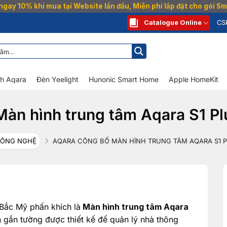
gay 10% khi mua tại Website lần đầu, Miễn phí lắp đặt cho gói 
Catalogue Online
CS
nh Aqara
Đèn Yeelight
Hunonic Smart Home
Apple HomeKit
àn hình trung tâm Aqara S1 Pl
CÔNG NGHỆ
AQARA CÔNG BỐ MÀN HÌNH TRUNG TÂM AQARA S1 PL
 Bắc Mỹ phấn khích là
Màn hình trung tâm Aqara
 gắn tường được thiết kế để quản lý nhà thông