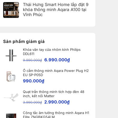
(Aqara
có
Home:
Thái Hưng Smart Home lắp đặt 9
Home
bình
Tổng
Error
luận
hợp
khóa thông minh Aqara A100 tại
Code)
ở
5
Vĩnh Phúc
Bàn
nâng
giao
cấp
Không
Robot
đáng
có
Ecovacs
giá
bình
DEEBOT
nhất
luận
X11
dành
ở
PRO
cho
Thái
OMNI
nhà
Hưng
Sản phẩm giảm giá
và
thông
Smart
WINBOT
minh
Home
W2S
Khóa vân tay cửa nhôm kính Philips
lắp
OMNI
DDL611
đặt
cho
9
6.990.000
₫
khách
9.990.000
₫
khóa
hàng
thông
tại
minh
Bắc
Ổ cắm thông minh Aqara Power Plug H2
Aqara
Ninh
A100
EU SP-P05D
tại
990.000
₫
Vĩnh
Phúc
Quạt trần thông minh tích hợp đèn 48
inch, kết nối Matter
2.990.000
₫
3.990.000
₫
Công tắc âm tường thông minh Aqara H1
Elite ZNQBKG54LM