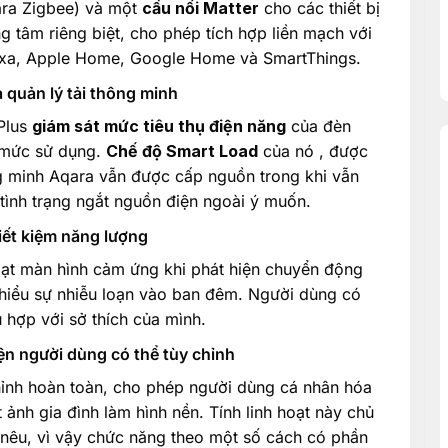
ara Zigbee) và một
cầu nối Matter
cho các thiết bị
g tâm riêng biệt, cho phép tích hợp liền mạch với
lexa, Apple Home, Google Home và SmartThings.
 quản lý tải thông minh
Plus
giám sát mức tiêu thụ điện năng
của đèn
ề mức sử dụng.
Chế độ Smart Load
của nó , được
 minh Aqara vẫn được cấp nguồn trong khi vẫn
tình trạng ngắt nguồn điện ngoài ý muốn.
iết kiệm năng lượng
ạt màn hình cảm ứng khi phát hiện chuyển động
thiểu sự nhiễu loạn vào ban đêm. Người dùng có
 hợp với sở thích của mình.
ện người dùng có thể tùy chỉnh
hỉnh hoàn toàn, cho phép người dùng cá nhân hóa
 ảnh gia đình làm hình nền. Tính linh hoạt này chủ
 nêu, vì vậy chức năng theo một số cách có phần