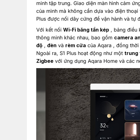
minh tập trung. Giao diện màn hình cảm ứn
của mình mà không cần dựa vào điện thoại t
Plus được nối dây cứng để vận hành và tự độ
Với kết nối
Wi-Fi băng tần kép
, bảng điều 
thông minh khác nhau, bao gồm
camera an
độ
,
đèn
và
rèm cửa
của Aqara , đồng thời
Ngoài ra, S1 Plus hoạt động như một
trung
Zigbee
với ứng dụng Aqara Home và các nền