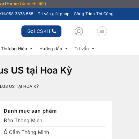
SmartHome
(Xem chi tiết)
KH:
058 3838 555
Tư vấn giải pháp
Công Trình Thi Công
Gọi CSKH
Thương Hiệu
Hướng dẫn
Tư vấn
us US tại Hoa Kỳ
US US TẠI HOA KỲ
Danh mục sản phẩm
Đèn Thông Minh
Ổ Cắm Thông Minh