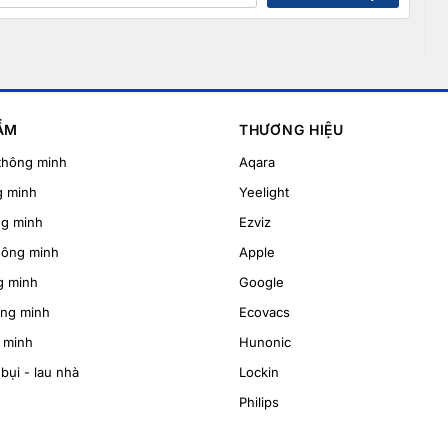
ẨM
THƯƠNG HIỆU
thông minh
Aqara
g minh
Yeelight
ng minh
Ezviz
hông minh
Apple
g minh
Google
ông minh
Ecovacs
 minh
Hunonic
bụi - lau nhà
Lockin
Philips