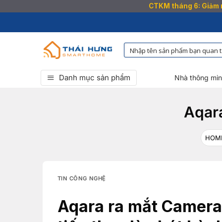
CTKM tháng 6: Giảm n
Bỏ
qua
nội
dung
Danh mục sản phẩm
Nhà thông mi
Aqara
HOM
TIN CÔNG NGHỆ
Aqara ra mắt Camera 