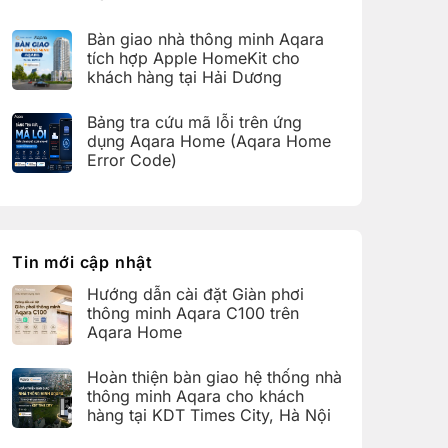
bàn
C100
Không
giao
trên
có
hệ
Bàn giao nhà thông minh Aqara
Aqara
bình
thống
Home
luận
nhà
tích hợp Apple HomeKit cho
ở
thông
khách hàng tại Hải Dương
Hoàn
minh
thiện
Aqara
Không
bàn
cho
có
giao
Bảng tra cứu mã lỗi trên ứng
khách
bình
nhà
hàng
luận
dụng Aqara Home (Aqara Home
thông
tại
ở
minh
Error Code)
KDT
Bàn
Aqara
Times
giao
Không
cho
City,
nhà
có
khách
Hà
thông
bình
hàng
Nội
minh
luận
tại
Aqara
ở
KDT
tích
Bảng
Ecopark,
hợp
tra
Tin mới cập nhật
Văn
Apple
cứu
Giang,
HomeKit
mã
Hưng
Hướng dẫn cài đặt Giàn phơi
cho
lỗi
Yên
khách
trên
thông minh Aqara C100 trên
hàng
ứng
Aqara Home
tại
dụng
Hải
Aqara
Không
Dương
Home
có
Hoàn thiện bàn giao hệ thống nhà
(Aqara
bình
Home
luận
thông minh Aqara cho khách
Error
ở
hàng tại KDT Times City, Hà Nội
Code)
Hướng
dẫn
Không
cài