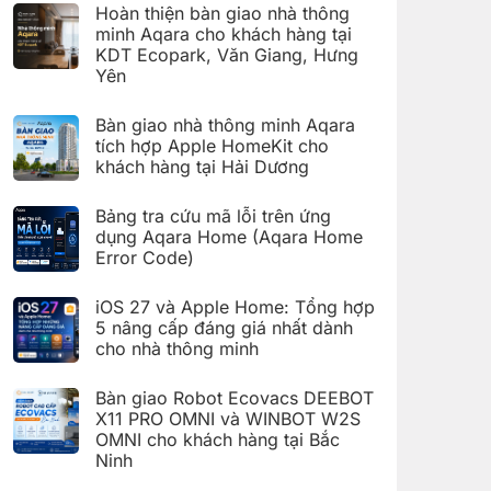
có
đặt
Hoàn thiện bàn giao nhà thông
bình
Giàn
luận
minh Aqara cho khách hàng tại
phơi
ở
thông
KDT Ecopark, Văn Giang, Hưng
Hoàn
minh
thiện
Yên
Aqara
bàn
C100
Không
giao
trên
có
hệ
Bàn giao nhà thông minh Aqara
Aqara
bình
thống
Home
luận
nhà
tích hợp Apple HomeKit cho
ở
thông
khách hàng tại Hải Dương
Hoàn
minh
thiện
Aqara
Không
bàn
cho
có
giao
Bảng tra cứu mã lỗi trên ứng
khách
bình
nhà
hàng
luận
dụng Aqara Home (Aqara Home
thông
tại
ở
minh
Error Code)
KDT
Bàn
Aqara
Times
giao
Không
cho
City,
nhà
có
khách
Hà
thông
iOS 27 và Apple Home: Tổng hợp
bình
hàng
Nội
minh
luận
5 nâng cấp đáng giá nhất dành
tại
Aqara
ở
KDT
tích
cho nhà thông minh
Bảng
Ecopark,
hợp
tra
Văn
Không
Apple
cứu
Giang,
có
HomeKit
mã
Bàn giao Robot Ecovacs DEEBOT
Hưng
bình
cho
lỗi
Yên
luận
X11 PRO OMNI và WINBOT W2S
khách
trên
ở
hàng
ứng
OMNI cho khách hàng tại Bắc
iOS
tại
dụng
27
Ninh
Hải
Aqara
và
Dương
Home
Không
Apple