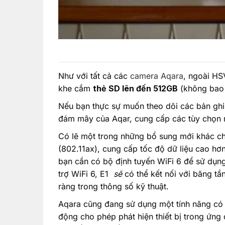
Như với tất cả các
camera Aqara
, ngoài HS
khe cắm
thẻ SD lên đến 512GB
(không bao 
Nếu bạn thực sự muốn theo dõi các bản ghi 
đám mây của Aqar, cung cấp các tùy chọn mi
Có lẽ một trong những bổ sung mới khác cho
(802.11ax), cung cấp tốc độ dữ liệu cao hơ
bạn cần có bộ định tuyến WiFi 6 để sử dụn
trợ WiFi 6, E1
sẽ
có thể kết nối với băng t
ràng trong thông số kỹ thuật.
Aqara cũng đang sử dụng một tính năng có
động cho phép phát hiện thiết bị trong ứng