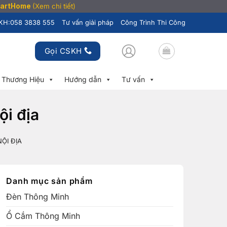
SmartHome
(Xem chi tiết)
KH:
058 3838 555
Tư vấn giải pháp
Công Trình Thi Công
Gọi CSKH
Thương Hiệu
Hướng dẫn
Tư vấn
ội địa
ỘI ĐỊA
Danh mục sản phẩm
Đèn Thông Minh
Ổ Cắm Thông Minh