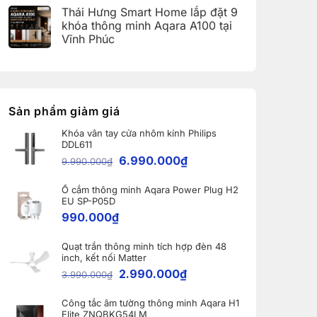
(Aqara
có
Home:
Thái Hưng Smart Home lắp đặt 9
Home
bình
Tổng
Error
luận
hợp
khóa thông minh Aqara A100 tại
Code)
ở
5
Vĩnh Phúc
Bàn
nâng
giao
cấp
Không
Robot
đáng
có
Ecovacs
giá
bình
DEEBOT
nhất
luận
X11
dành
ở
PRO
cho
Thái
OMNI
nhà
Hưng
Sản phẩm giảm giá
và
thông
Smart
WINBOT
minh
Home
W2S
Khóa vân tay cửa nhôm kính Philips
lắp
OMNI
DDL611
đặt
cho
9
6.990.000
₫
khách
9.990.000
₫
khóa
hàng
thông
tại
minh
Bắc
Ổ cắm thông minh Aqara Power Plug H2
Aqara
Ninh
A100
EU SP-P05D
tại
990.000
₫
Vĩnh
Phúc
Quạt trần thông minh tích hợp đèn 48
inch, kết nối Matter
2.990.000
₫
3.990.000
₫
Công tắc âm tường thông minh Aqara H1
Elite ZNQBKG54LM