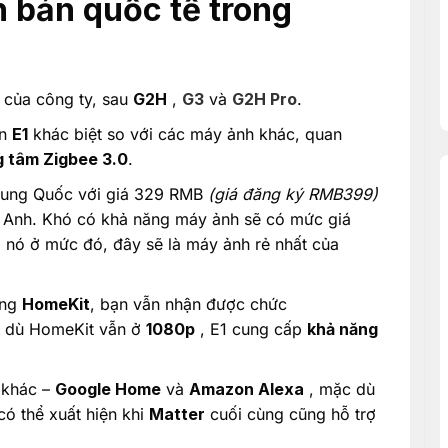
h bản quốc tế trong
 của công ty, sau
G2H
,
G3
và
G2H Pro
.
ến
E1
khác biệt so với các máy ảnh khác, quan
g tâm Zigbee 3.0
.
rung Quốc với giá 329 RMB
(giá đăng ký RMB399)
 Anh. Khó có khả năng máy ảnh sẽ có mức giá
 nó ở mức đó, đây sẽ là máy ảnh rẻ nhất của
ong
HomeKit
, bạn vẫn nhận được chức
 dù HomeKit vẫn ở
1080p
, E1 cung cấp
khả năng
 khác –
Google Home
và
Amazon Alexa
, mặc dù
có thể xuất hiện khi
Matter
cuối cùng cũng hỗ trợ