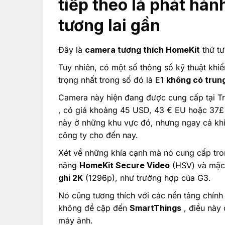
tiếp theo là phát hàn
tương lai gần
Đây là
camera tương thích HomeKit
thứ tư
Tuy nhiên, có một số thông số kỹ thuật khi
trọng nhất trong số đó là E1
không có trun
Camera này hiện đang được cung cấp tại T
, có giá khoảng 45 USD, 43 € EU hoặc 37£
này ở những khu vực đó, nhưng ngay cả khi
công ty cho đến nay.
Xét về những khía cạnh mà nó cung cấp tr
năng
HomeKit Secure
Video
(HSV) và mặc
ghi 2K
(1296p), như trường hợp của G3.
Nó cũng tương thích với các nền tảng chính
không đề cập đến
SmartThings
, điều này 
máy ảnh.