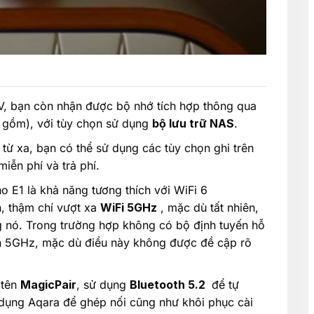
V, bạn còn nhận được bộ nhớ tích hợp thông qua
gồm), với tùy chọn sử dụng
bộ lưu trữ NAS
.
từ xa, bạn có thể sử dụng các tùy chọn ghi trên
ễn phí và trả phí.
 E1 là khả năng tương thích với WiFi 6
n, thậm chí vượt xa
WiFi 5GHz
, mặc dù tất nhiên,
g nó. Trong trường hợp không có bộ định tuyến hỗ
ần 5GHz, mặc dù điều này không được đề cập rõ
 tên
MagicPair
, sử dụng
Bluetooth 5.2
để tự
 dụng Aqara để ghép nối cũng như khôi phục cài