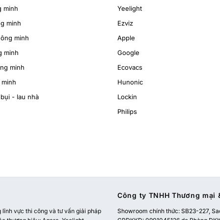
g minh
Yeelight
ng minh
Ezviz
hông minh
Apple
g minh
Google
ông minh
Ecovacs
 minh
Hunonic
bụi - lau nhà
Lockin
Philips
Công ty TNHH Thương mại &
ĩnh vực thi công và tư vấn giải pháp
Showroom chính thức:
SB23-227, Sao