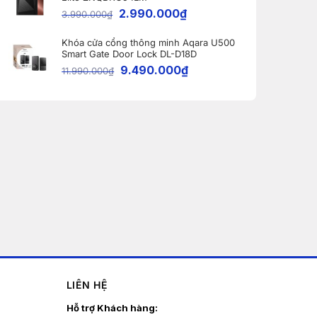
2.990.000
₫
3.990.000
₫
Khóa cửa cổng thông minh Aqara U500
Smart Gate Door Lock DL-D18D
9.490.000
₫
11.990.000
₫
LIÊN HỆ
Hỗ trợ Khách hàng: