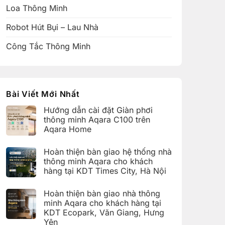
Loa Thông Minh
Robot Hút Bụi – Lau Nhà
Công Tắc Thông Minh
Bài Viết Mới Nhất
Hướng dẫn cài đặt Giàn phơi
thông minh Aqara C100 trên
Aqara Home
Không
có
Hoàn thiện bàn giao hệ thống nhà
bình
luận
thông minh Aqara cho khách
ở
hàng tại KDT Times City, Hà Nội
Hướng
dẫn
Không
cài
có
đặt
Hoàn thiện bàn giao nhà thông
bình
Giàn
luận
minh Aqara cho khách hàng tại
phơi
ở
thông
KDT Ecopark, Văn Giang, Hưng
Hoàn
minh
thiện
Yên
Aqara