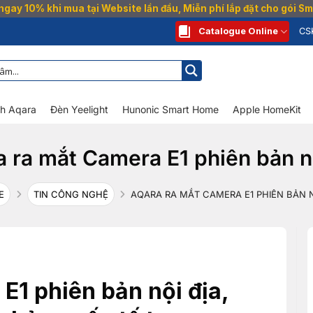
gay 10% khi mua tại Website lần đầu, Miễn phí lắp đặt cho gói 
Catalogue Online
CS
nh Aqara
Đèn Yeelight
Hunonic Smart Home
Apple HomeKit
 ra mắt Camera E1 phiên bản n
E
TIN CÔNG NGHỆ
AQARA RA MẮT CAMERA E1 PHIÊN BẢN N
E1 phiên bản nội địa,