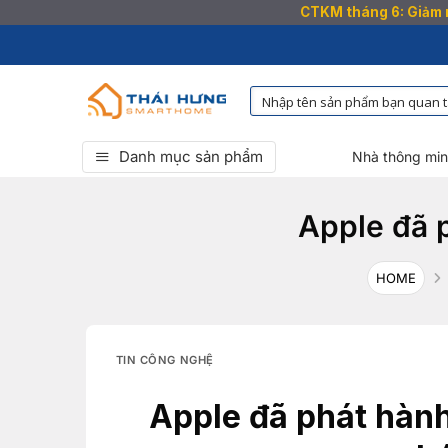
CTKM tháng 6: Giảm n
Bỏ
qua
nội
dung
Danh mục sản phẩm
Nhà thông mi
Apple đã p
HOME
TIN CÔNG NGHỆ
Apple đã phát hành