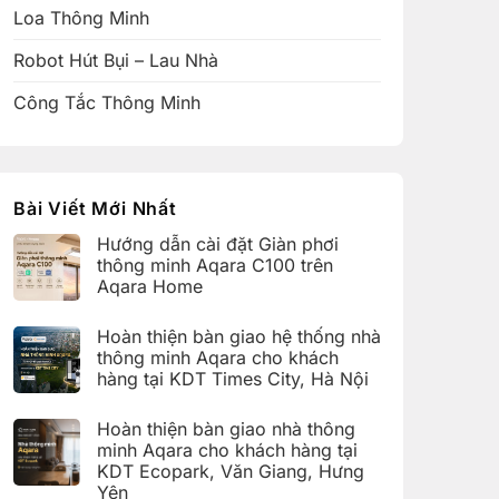
Loa Thông Minh
Robot Hút Bụi – Lau Nhà
Công Tắc Thông Minh
Bài Viết Mới Nhất
Hướng dẫn cài đặt Giàn phơi
thông minh Aqara C100 trên
Aqara Home
Không
có
Hoàn thiện bàn giao hệ thống nhà
bình
luận
thông minh Aqara cho khách
ở
hàng tại KDT Times City, Hà Nội
Hướng
dẫn
Không
cài
có
đặt
Hoàn thiện bàn giao nhà thông
bình
Giàn
luận
minh Aqara cho khách hàng tại
phơi
ở
thông
KDT Ecopark, Văn Giang, Hưng
Hoàn
minh
thiện
Yên
Aqara