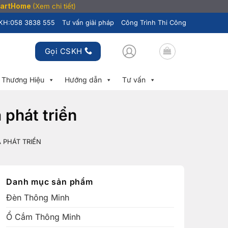
SmartHome
(Xem chi tiết)
KH:
058 3838 555
Tư vấn giải pháp
Công Trình Thi Công
Gọi CSKH
Thương Hiệu
Hướng dẫn
Tư vấn
 phát triển
 PHÁT TRIỂN
Danh mục sản phẩm
Đèn Thông Minh
Ổ Cắm Thông Minh