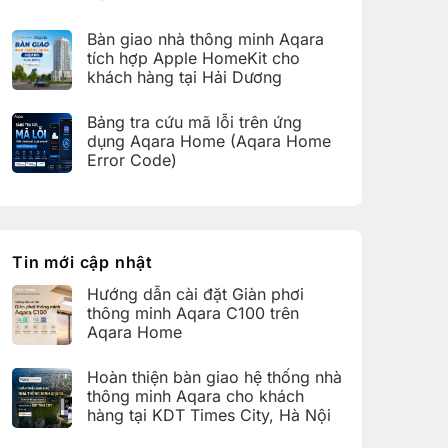
bàn
C100
Không
giao
trên
có
hệ
Bàn giao nhà thông minh Aqara
Aqara
bình
thống
Home
luận
nhà
tích hợp Apple HomeKit cho
ở
thông
khách hàng tại Hải Dương
Hoàn
minh
thiện
Aqara
Không
bàn
cho
có
giao
Bảng tra cứu mã lỗi trên ứng
khách
bình
nhà
hàng
luận
dụng Aqara Home (Aqara Home
thông
tại
ở
minh
Error Code)
KDT
Bàn
Aqara
Times
giao
Không
cho
City,
nhà
có
khách
Hà
thông
bình
hàng
Nội
minh
luận
tại
Aqara
ở
KDT
tích
Bảng
Ecopark,
hợp
tra
Tin mới cập nhật
Văn
Apple
cứu
Giang,
HomeKit
mã
Hưng
Hướng dẫn cài đặt Giàn phơi
cho
lỗi
Yên
khách
trên
thông minh Aqara C100 trên
hàng
ứng
Aqara Home
tại
dụng
Hải
Aqara
Không
Dương
Home
có
Hoàn thiện bàn giao hệ thống nhà
(Aqara
bình
Home
luận
thông minh Aqara cho khách
Error
ở
hàng tại KDT Times City, Hà Nội
Code)
Hướng
dẫn
Không
cài