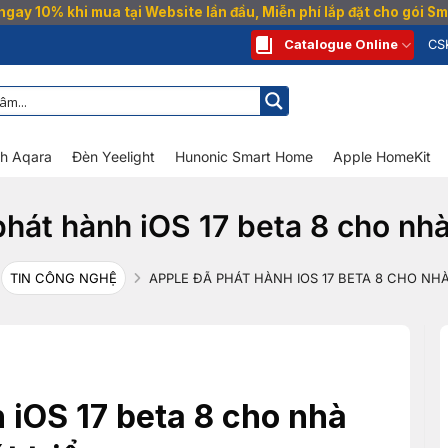
gay 10% khi mua tại Website lần đầu, Miễn phí lắp đặt cho gói 
Catalogue Online
CS
nh Aqara
Đèn Yeelight
Hunonic Smart Home
Apple HomeKit
hát hành iOS 17 beta 8 cho nhà
TIN CÔNG NGHỆ
APPLE ĐÃ PHÁT HÀNH IOS 17 BETA 8 CHO NHÀ
 iOS 17 beta 8 cho nhà