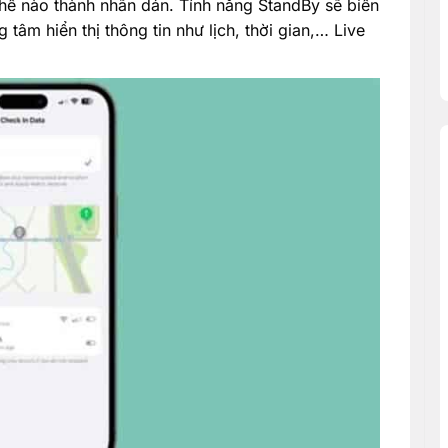
thể nào thành nhãn dán. Tính năng StandBy sẽ biến
tâm hiển thị thông tin như lịch, thời gian,… Live