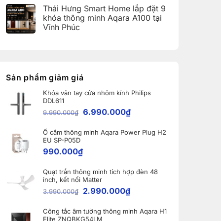
(Aqara
có
Home:
Thái Hưng Smart Home lắp đặt 9
Home
bình
Tổng
Error
luận
hợp
khóa thông minh Aqara A100 tại
Code)
ở
5
Vĩnh Phúc
Bàn
nâng
giao
cấp
Không
Robot
đáng
có
Ecovacs
giá
bình
DEEBOT
nhất
luận
X11
dành
ở
PRO
cho
Thái
OMNI
nhà
Hưng
Sản phẩm giảm giá
và
thông
Smart
WINBOT
minh
Home
W2S
Khóa vân tay cửa nhôm kính Philips
lắp
OMNI
DDL611
đặt
cho
9
6.990.000
₫
khách
9.990.000
₫
khóa
hàng
thông
tại
minh
Bắc
Ổ cắm thông minh Aqara Power Plug H2
Aqara
Ninh
A100
EU SP-P05D
tại
990.000
₫
Vĩnh
Phúc
Quạt trần thông minh tích hợp đèn 48
inch, kết nối Matter
2.990.000
₫
3.990.000
₫
Công tắc âm tường thông minh Aqara H1
Elite ZNQBKG54LM