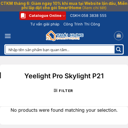
CTKM tháng 6: Giảm ngay 10% khi mua tại Website lần đầu, Miễn
phí lắp đặt cho gói SmartHome
(Xem chi tiết)
Bỏ
Catalogue Online
CSKH:
058 3838 555
qua
Tư vấn giải pháp
Công Trình Thi Công
nội
dung
Yeelight Pro Skylight P21
FILTER
No products were found matching your selection.