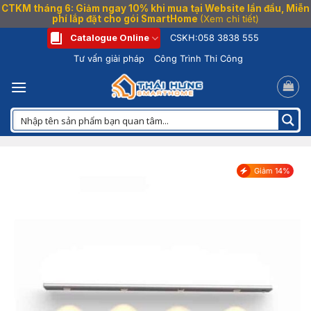
CTKM tháng 6: Giảm ngay 10% khi mua tại Website lần đầu, Miễn
phí lắp đặt cho gói SmartHome
(Xem chi tiết)
Bỏ
Catalogue Online
CSKH:
058 3838 555
qua
Tư vấn giải pháp
Công Trình Thi Công
nội
dung
Giảm 14%