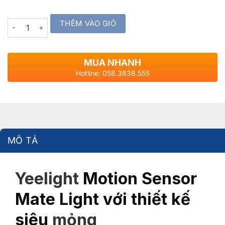
THÊM VÀO GIỎ
Quantity
MUA NHANH
Hotline: 058.3838.555
MÔ TẢ
Yeelight
Motion Sensor
Mate Light với thiết kế
siêu
mỏng