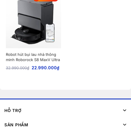
Robot hút bụi lau nhà thông
minh Roborock S8 MaxV Ultra
32.990.000
₫
22.990.000
₫
HỖ TRỢ
SẢN PHẨM