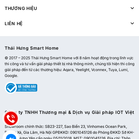
THƯƠNG HIỆU
LIÊN HỆ
Thái Hưng Smart Home
© 2017 – 2025 Thái Hưng Smart Home với 8 năm hoạt động trong lĩnh vực
thi công và tư vấn giải pháp thiết bị nhà thông minh, chúng tôi hiện thi công
giải pháp đến từ các thương hiệu: Aqara, Yeelight, Vconnex, Tuya, Lumi,
Google.
Công ty TNHH Thương mại & Dịch vụ Giải pháp IOT Việt
Nam
Showroom chính thức:
SB23-227, Sao Biển 23, Vinhomes Ocean Park,
Dương Xá, Gia Lâm, Hà Nội
GPĐKKD: 0901045126 do Phòng ĐKKD Sở KH-
ĐT tỉnh Hưng Yên cấp ngày 05/11/2018. MST: 0901045126. Địa chỉ: Thôn