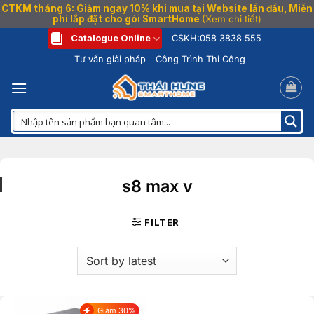
CTKM tháng 6: Giảm ngay 10% khi mua tại Website lần đầu, Miễn
phí lắp đặt cho gói SmartHome
(Xem chi tiết)
Bỏ
Catalogue Online
CSKH:
058 3838 555
qua
Tư vấn giải pháp
Công Trình Thi Công
nội
dung
s8 max v
FILTER
Giảm 30%