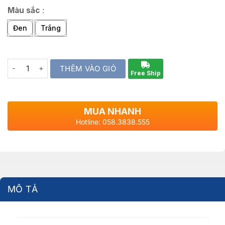
Màu sắc
:
Đen
Trắng
Quantity
THÊM VÀO GIỎ
Free Ship
MUA NHANH
Hotline: 058.3838.555
MÔ TẢ