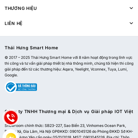
THƯƠNG HIỆU
LIÊN HỆ
Thái Hưng Smart Home
© 2017 – 2025 Thái Hưng Smart Home với 8 năm hoạt động trong lĩnh vực
thi công và tư vấn giải pháp thiết bị nhà thông minh, chúng tôi hiện thi công
giải pháp đến từ các thương hiệu: Aqara, Yeelight, Vconnex, Tuya, Lumi,
Google.
Công ty TNHH Thương mại & Dịch vụ Giải pháp IOT Việt
Nam
Showroom chính thức:
SB23-227, Sao Biển 23, Vinhomes Ocean Park,
Dương Xá, Gia Lâm, Hà Nội
GPĐKKD: 0901045126 do Phòng ĐKKD Sở KH-
ĐT tỉnh Hưng Yên cấp ngày 05/11/2018. MST: 0901045126. Địa chỉ: Thôn