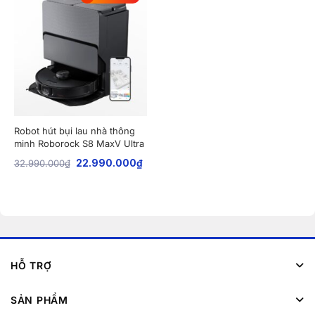
Robot hút bụi lau nhà thông
minh Roborock S8 MaxV Ultra
32.990.000
₫
22.990.000
₫
HỖ TRỢ
SẢN PHẨM