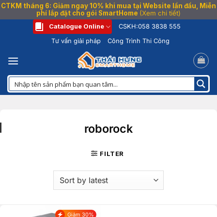
CTKM tháng 6: Giảm ngay 10% khi mua tại Website lần đầu, Miễn
phí lắp đặt cho gói SmartHome
(Xem chi tiết)
Bỏ
Catalogue Online
CSKH:
058 3838 555
qua
Tư vấn giải pháp
Công Trình Thi Công
nội
dung
roborock
FILTER
Giảm 30%