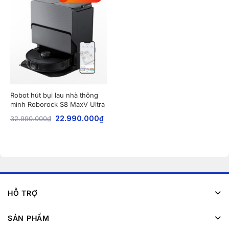
Robot hút bụi lau nhà thông
minh Roborock S8 MaxV Ultra
32.990.000
₫
22.990.000
₫
HỖ TRỢ
SẢN PHẨM