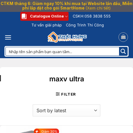
CTKM tháng 6: Giảm ngay 10% khi mua tại Website lần đầu, Miễn
phí lắp đặt cho gói SmartHome
(Xem chi tiết)
Bỏ
Catalogue Online
CSKH:
058 3838 555
qua
Tư vấn giải pháp
Công Trình Thi Công
nội
dung
maxv ultra
FILTER
Giảm 30%