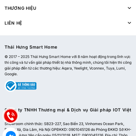
THƯƠNG HIỆU
LIÊN HỆ
Thái Hưng Smart Home
© 2017 – 2025 Thái Hưng Smart Home với 8 năm hoạt động trong lĩnh vực
thi công và tư vấn giải pháp thiết bị nhà thông minh, chúng tôi hiện thi công
giải pháp đến từ các thương hiệu: Aqara, Yeelight, Vconnex, Tuya, Lumi,
Google.
Công ty TNHH Thương mại & Dịch vụ Giải pháp IOT Việt
Nam
Showroom chính thức:
SB23-227, Sao Biển 23, Vinhomes Ocean Park,
Dương Xá, Gia Lâm, Hà Nội
GPĐKKD: 0901045126 do Phòng ĐKKD Sở KH-
ĐT tỉnh Hưng Yên cấp ngày 05/11/2018. MST: 0901045126. Địa chỉ: Thôn