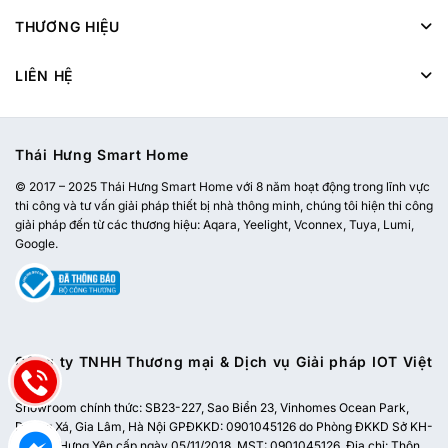
THƯƠNG HIỆU
LIÊN HỆ
Thái Hưng Smart Home
© 2017 – 2025 Thái Hưng Smart Home với 8 năm hoạt động trong lĩnh vực
thi công và tư vấn giải pháp thiết bị nhà thông minh, chúng tôi hiện thi công
giải pháp đến từ các thương hiệu: Aqara, Yeelight, Vconnex, Tuya, Lumi,
Google.
Công ty TNHH Thương mại & Dịch vụ Giải pháp IOT Việt
Nam
Showroom chính thức:
SB23-227, Sao Biển 23, Vinhomes Ocean Park,
Dương Xá, Gia Lâm, Hà Nội
GPĐKKD: 0901045126 do Phòng ĐKKD Sở KH-
ĐT tỉnh Hưng Yên cấp ngày 05/11/2018. MST: 0901045126. Địa chỉ: Thôn