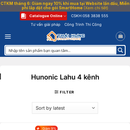
CTKM tháng 6: Giảm ngay 10% khi mua tại Website lần đầu, Miễn
phí lắp đặt cho gói SmartHome
(Xem chi tiết)
Bỏ
Catalogue Online
CSKH:
058 3838 555
qua
Tư vấn giải pháp
Công Trình Thi Công
nội
dung
Hunonic Lahu 4 kênh
FILTER
Giảm 9%