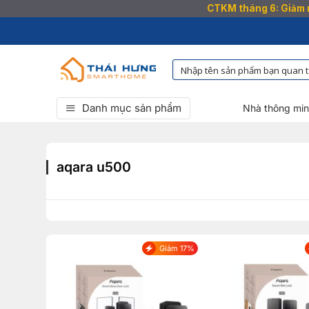
CTKM tháng 6: Giảm n
Bỏ
qua
nội
dung
Danh mục sản phẩm
Nhà thông mi
aqara u500
Giảm 17%