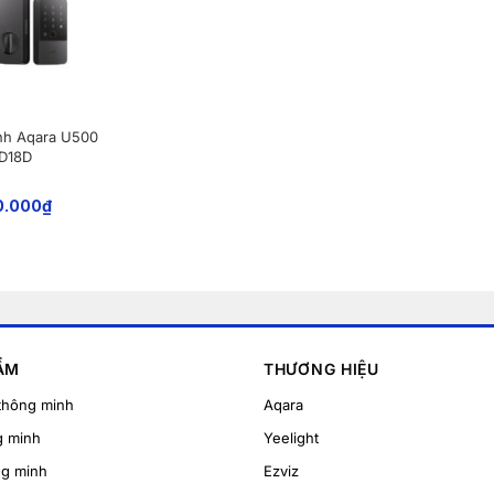
nh Aqara U500
-D18D
0.000
₫
ẨM
THƯƠNG HIỆU
thông minh
Aqara
g minh
Yeelight
ng minh
Ezviz