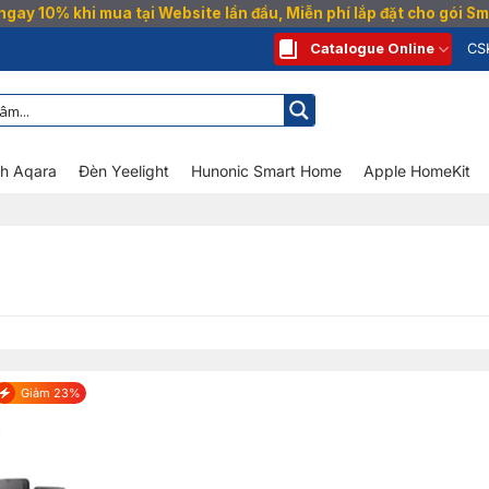
gay 10% khi mua tại Website lần đầu, Miễn phí lắp đặt cho gói 
Catalogue Online
CS
nh Aqara
Đèn Yeelight
Hunonic Smart Home
Apple HomeKit
Giảm 23%