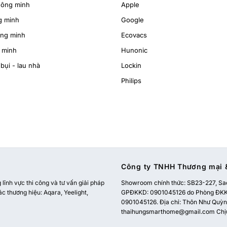
hông minh
Apple
g minh
Google
ông minh
Ecovacs
 minh
Hunonic
bụi - lau nhà
Lockin
Philips
Công ty TNHH Thương mại &
ĩnh vực thi công và tư vấn giải pháp
Showroom chính thức:
SB23-227, Sao
ác thương hiệu: Aqara, Yeelight,
GPĐKKD: 0901045126 do Phòng ĐKKD
0901045126. Địa chỉ: Thôn Như Quỳnh
thaihungsmarthome@gmail.com
Chị