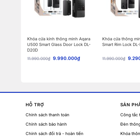
Khóa cửa kính thông minh Aqara
Khóa cửa thông mi
U500 Smart Glass Door Lock DL-
Smart Rim Lock DL
D20D
9.990.000
₫
9.29
11.990.000
₫
11.990.000
₫
HỖ TRỢ
SẢN PH
Chính sách thanh toán
Công tắc 
Chính sách bảo hành
Đèn thôn
Chính sách đổi trả - hoàn tiền
Khóa thô