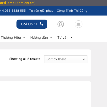
SmartHome
(Xem chi tiết)
KH:
058 3838 555
Tư vấn giải pháp
Công Trình Thi Công
Gọi CSKH
Thương Hiệu
Hướng dẫn
Tư vấn
Showing all 2 results