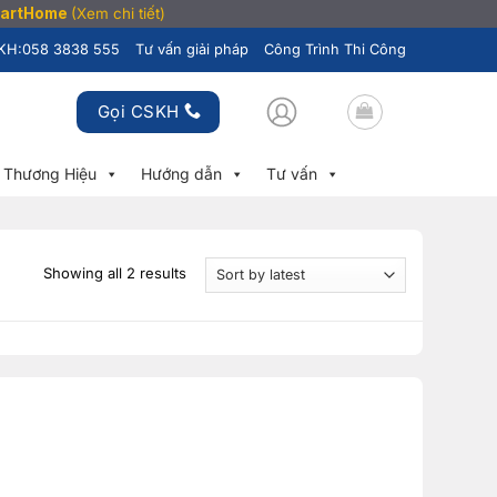
SmartHome
(Xem chi tiết)
KH:
058 3838 555
Tư vấn giải pháp
Công Trình Thi Công
Gọi CSKH
Thương Hiệu
Hướng dẫn
Tư vấn
Showing all 2 results