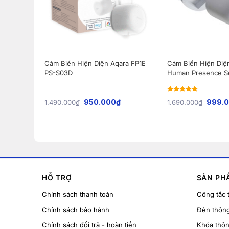
Cảm Biến Hiện Diện Aqara FP1E
Cảm Biến Hiện Diệ
PS-S03D
Human Presence S
Rated
5
out
950.000
₫
999.
1.490.000
₫
1.690.000
₫
of 5
HỖ TRỢ
SẢN PH
Chính sách thanh toán
Công tắc 
Chính sách bảo hành
Đèn thôn
Chính sách đổi trả - hoàn tiền
Khóa thô