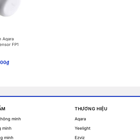
n Aqara
ensor FP1
000
₫
ẨM
THƯƠNG HIỆU
thông minh
Aqara
g minh
Yeelight
ng minh
Ezviz