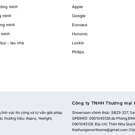
hông minh
Apple
g minh
Google
ông minh
Ecovacs
 minh
Hunonic
bụi - lau nhà
Lockin
Philips
Công ty TNHH Thương mại &
ĩnh vực thi công và tư vấn giải pháp
Showroom chính thức:
SB23-227, Sao
ác thương hiệu: Aqara, Yeelight,
GPĐKKD: 0901045126 do Phòng ĐKKD
0901045126. Địa chỉ: Thôn Như Quỳnh
thaihungsmarthome@gmail.com
Chị