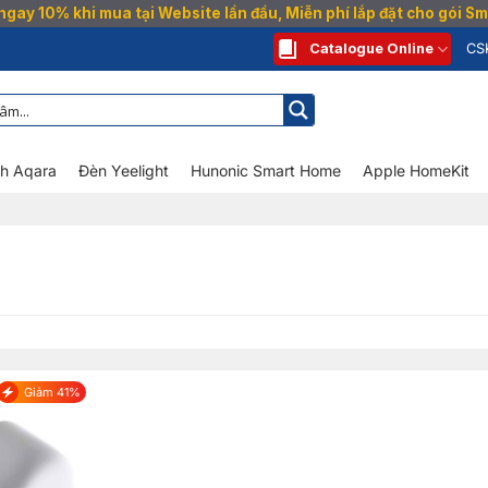
gay 10% khi mua tại Website lần đầu, Miễn phí lắp đặt cho gói 
Catalogue Online
CS
nh Aqara
Đèn Yeelight
Hunonic Smart Home
Apple HomeKit
Giảm 41%