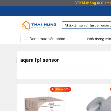
CTKM tháng 6: Giảm n
Bỏ
qua
nội
dung
Danh mục sản phẩm
Nhà thông mi
aqara fp1 sensor
Giảm 36%