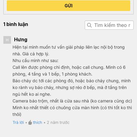
GỬI
1 bình luận
Hưng
H
Hiện tại mình muốn tư vấn giải pháp liên lạc nội bộ trong
nhà. Giá cả hợp lý.
Nhu cầu mình như sau:
Call lên được phòng chỉ định, hoặc call chung. Mình có 6
phòng, 4 tầng và 1 bếp, 1 phòng khách.
Báo cháy dc tới các phòng đó, hoặc báo cháy chung, mình
ko rành vụ báo cháy, nhưng sợ réo ở bếp, mà ở tầng trên
ngủ hết ko ai nghe.
Camera báo trộm, nhất là cửa sau nhà (ko camera cũng dc)
Mình ko nhất thiết có chuông cửa màn hình (có thì tốt ko thì
thôi)
Trả lời
•
thích
•
2 năm trước