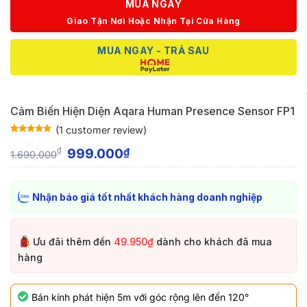
MUA NGAY
Giao Tận Nơi Hoặc Nhận Tại Cửa Hàng
MUA NGAY - TRẢ SAU
Cảm Biến Hiện Diện Aqara Human Presence Sensor FP1
(
1
customer review)
Rated
1
5
out
of 5 based
999.000
₫
₫
1.690.000
on
customer
rating
Nhận báo giá tốt nhất khách hàng doanh nghiệp
Ưu đãi thêm đến
49.950₫
dành cho khách đã mua
hàng
Bán kính phát hiện 5m với góc rộng lên đến 120°