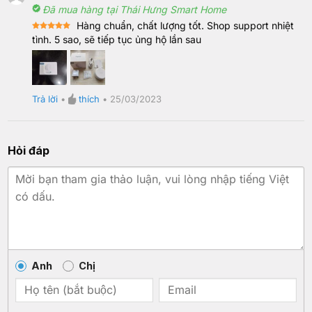
Đã mua hàng tại Thái Hưng Smart Home
Hàng chuẩn, chất lượng tốt. Shop support nhiệt
Rated
5
tình. 5 sao, sẽ tiếp tục ủng hộ lần sau
out of 5
Trả lời
•
thích
•
25/03/2023
Hỏi đáp
Anh
Chị