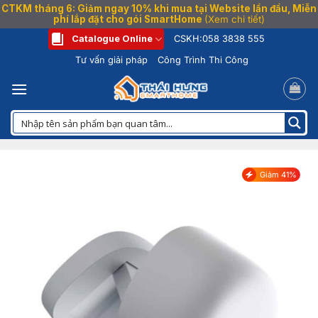
CTKM tháng 6: Giảm ngay 10% khi mua tại Website lần đầu, Miễn
phí lắp đặt cho gói SmartHome
(Xem chi tiết)
Bỏ
Catalogue Online
CSKH:
058 3838 555
qua
Tư vấn giải pháp
Công Trình Thi Công
nội
dung
Giảm 41%