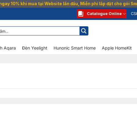
gay 10% khi mua tại Website lần đầu, Miễn phí lắp đặt cho gói 
Catalogue Online
CS
nh Aqara
Đèn Yeelight
Hunonic Smart Home
Apple HomeKit