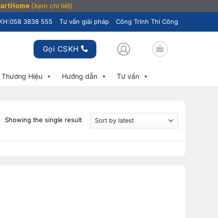
SmartHome
(Xem chi tiết)
KH:
058 3838 555
Tư vấn giải pháp
Công Trình Thi Công
Gọi CSKH
Thương Hiệu
Hướng dẫn
Tư vấn
Showing the single result