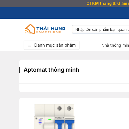
CTKM tháng 6: Giảm n
Bỏ
qua
nội
dung
Danh mục sản phẩm
Nhà thông mi
Aptomat thông minh