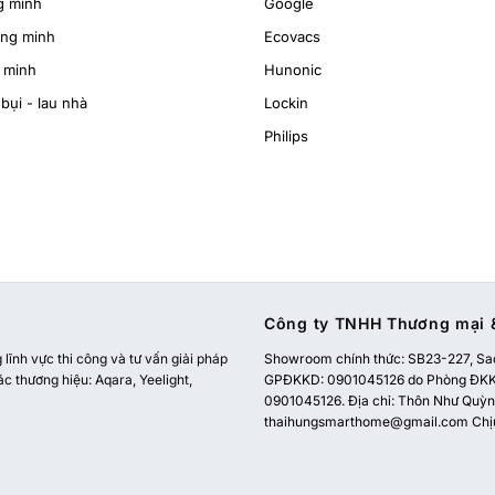
g minh
Google
ông minh
Ecovacs
 minh
Hunonic
bụi - lau nhà
Lockin
Philips
Công ty TNHH Thương mại &
ĩnh vực thi công và tư vấn giải pháp
Showroom chính thức:
SB23-227, Sao
ác thương hiệu: Aqara, Yeelight,
GPĐKKD: 0901045126 do Phòng ĐKKD
0901045126. Địa chỉ: Thôn Như Quỳnh
thaihungsmarthome@gmail.com
Chị