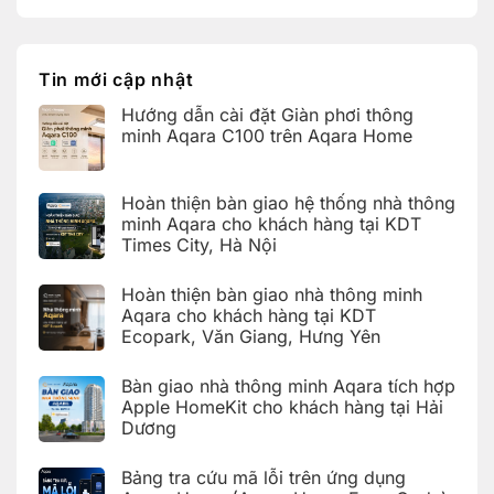
nhà
bình
Times
khách
thông
luận
City,
hàng
ở
minh
Hà
tại
Bảng
Aqara
Nội
KDT
tra
tích
Ecopark,
cứu
hợp
Tin mới cập nhật
Văn
mã
Apple
Giang,
lỗi
HomeKit
Hưng
Hướng dẫn cài đặt Giàn phơi thông
trên
cho
Yên
ứng
khách
minh Aqara C100 trên Aqara Home
dụng
hàng
Aqara
tại
Không
Home
Hải
có
(Aqara
Dương
bình
Hoàn thiện bàn giao hệ thống nhà thông
Home
luận
Error
ở
minh Aqara cho khách hàng tại KDT
Code)
Hướng
Times City, Hà Nội
dẫn
cài
Không
đặt
có
Giàn
Hoàn thiện bàn giao nhà thông minh
bình
phơi
luận
Aqara cho khách hàng tại KDT
thông
ở
minh
Ecopark, Văn Giang, Hưng Yên
Hoàn
Aqara
thiện
C100
Không
bàn
trên
có
giao
Bàn giao nhà thông minh Aqara tích hợp
Aqara
bình
hệ
Home
luận
Apple HomeKit cho khách hàng tại Hải
thống
ở
nhà
Dương
Hoàn
thông
thiện
Không
minh
bàn
có
Aqara
giao
Bảng tra cứu mã lỗi trên ứng dụng
bình
cho
nhà