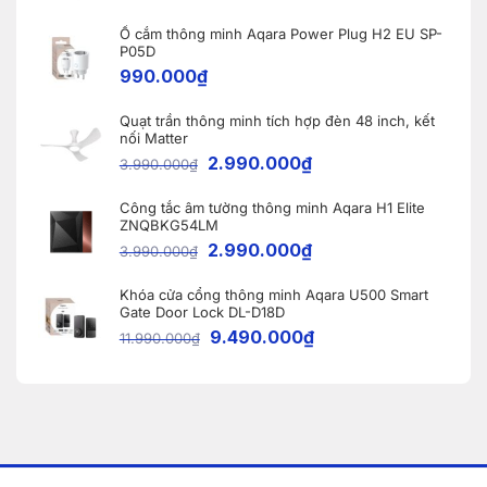
minh
hàng
Aqara
tại
A100
Ổ cắm thông minh Aqara Power Plug H2 EU SP-
Bắc
tại
Ninh
P05D
Vĩnh
990.000
₫
Phúc
Quạt trần thông minh tích hợp đèn 48 inch, kết
nối Matter
2.990.000
₫
3.990.000
₫
Công tắc âm tường thông minh Aqara H1 Elite
ZNQBKG54LM
2.990.000
₫
3.990.000
₫
Khóa cửa cổng thông minh Aqara U500 Smart
Gate Door Lock DL-D18D
9.490.000
₫
11.990.000
₫