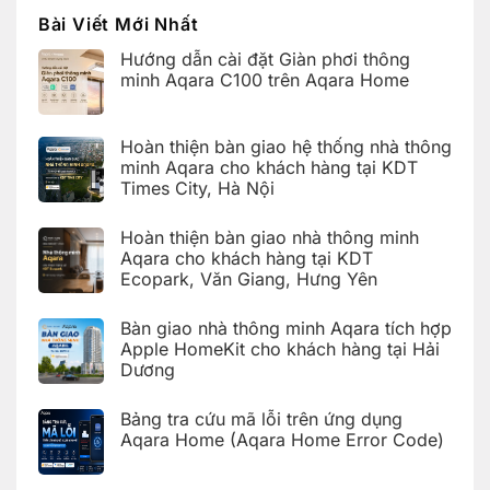
Bài Viết Mới Nhất
Hướng dẫn cài đặt Giàn phơi thông
minh Aqara C100 trên Aqara Home
Không
có
bình
Hoàn thiện bàn giao hệ thống nhà thông
luận
ở
minh Aqara cho khách hàng tại KDT
Hướng
Times City, Hà Nội
dẫn
cài
Không
đặt
có
Giàn
Hoàn thiện bàn giao nhà thông minh
bình
phơi
luận
Aqara cho khách hàng tại KDT
thông
ở
minh
Ecopark, Văn Giang, Hưng Yên
Hoàn
Aqara
thiện
C100
Không
bàn
trên
có
giao
Bàn giao nhà thông minh Aqara tích hợp
Aqara
bình
hệ
Home
luận
Apple HomeKit cho khách hàng tại Hải
thống
ở
nhà
Dương
Hoàn
thông
thiện
Không
minh
bàn
có
Aqara
giao
Bảng tra cứu mã lỗi trên ứng dụng
bình
cho
nhà
luận
Aqara Home (Aqara Home Error Code)
khách
thông
ở
hàng
minh
Bàn
Không
tại
Aqara
giao
có
KDT
cho