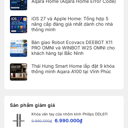
luận
Aqara Home (Aqara Home Error Code)
khách
thông
ở
hàng
minh
Bàn
Không
tại
Aqara
giao
có
KDT
cho
nhà
bình
Times
khách
iOS 27 và Apple Home: Tổng hợp 5
thông
luận
City,
hàng
ở
minh
Hà
nâng cấp đáng giá nhất dành cho nhà
tại
Bảng
Aqara
Nội
KDT
thông minh
tra
tích
Ecopark,
cứu
hợp
Văn
Không
mã
Apple
Giang,
có
lỗi
HomeKit
Bàn giao Robot Ecovacs DEEBOT X11
Hưng
bình
trên
cho
Yên
luận
PRO OMNI và WINBOT W2S OMNI cho
ứng
khách
ở
dụng
hàng
khách hàng tại Bắc Ninh
iOS
Aqara
tại
27
Home
Hải
Không
và
(Aqara
Dương
có
Apple
Thái Hưng Smart Home lắp đặt 9 khóa
Home
bình
Home:
Error
luận
thông minh Aqara A100 tại Vĩnh Phúc
Tổng
Code)
ở
hợp
Bàn
Không
5
giao
có
nâng
Robot
bình
cấp
Ecovacs
luận
đáng
ở
DEEBOT
giá
Thái
X11
nhất
Hưng
PRO
dành
Smart
OMNI
Sản phẩm giảm giá
cho
Home
và
nhà
lắp
WINBOT
thông
Khóa vân tay cửa nhôm kính Philips DDL611
đặt
W2S
minh
9
OMNI
6.990.000
₫
9.990.000
₫
khóa
cho
thông
khách