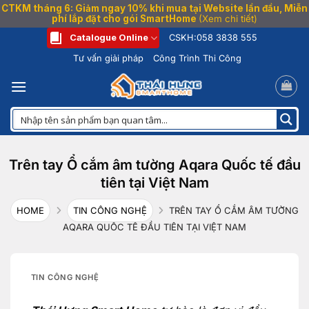
CTKM tháng 6: Giảm ngay 10% khi mua tại Website lần đầu, Miễn
phí lắp đặt cho gói SmartHome
(Xem chi tiết)
Bỏ
Catalogue Online
CSKH:
058 3838 555
qua
Tư vấn giải pháp
Công Trình Thi Công
nội
dung
Trên tay Ổ cắm âm tường Aqara Quốc tế đầu
tiên tại Việt Nam
HOME
TIN CÔNG NGHỆ
TRÊN TAY Ổ CẮM ÂM TƯỜNG
AQARA QUỐC TẾ ĐẦU TIÊN TẠI VIỆT NAM
TIN CÔNG NGHỆ