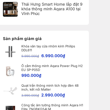
(Aqara
có
Home:
Thái Hưng Smart Home lắp đặt 9
Home
bình
Tổng
Error
luận
hợp
khóa thông minh Aqara A100 tại
Code)
ở
5
Vĩnh Phúc
Bàn
nâng
giao
cấp
Không
Robot
đáng
có
Ecovacs
giá
bình
DEEBOT
nhất
luận
X11
dành
ở
PRO
cho
Thái
OMNI
nhà
Hưng
Sản phẩm giảm giá
và
thông
Smart
WINBOT
minh
Home
W2S
Khóa vân tay cửa nhôm kính Philips
lắp
OMNI
DDL611
đặt
cho
9
6.990.000
₫
khách
9.990.000
₫
khóa
hàng
thông
tại
minh
Bắc
Ổ cắm thông minh Aqara Power Plug H2
Aqara
Ninh
A100
EU SP-P05D
tại
990.000
₫
Vĩnh
Phúc
Quạt trần thông minh tích hợp đèn 48
inch, kết nối Matter
2.990.000
₫
3.990.000
₫
Công tắc âm tường thông minh Aqara H1
Elite ZNQBKG54LM