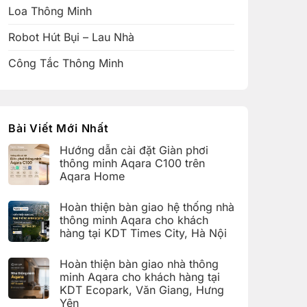
Loa Thông Minh
Robot Hút Bụi – Lau Nhà
Công Tắc Thông Minh
Bài Viết Mới Nhất
Hướng dẫn cài đặt Giàn phơi
thông minh Aqara C100 trên
Aqara Home
Không
có
Hoàn thiện bàn giao hệ thống nhà
bình
luận
thông minh Aqara cho khách
ở
hàng tại KDT Times City, Hà Nội
Hướng
dẫn
Không
cài
có
đặt
Hoàn thiện bàn giao nhà thông
bình
Giàn
luận
minh Aqara cho khách hàng tại
phơi
ở
thông
KDT Ecopark, Văn Giang, Hưng
Hoàn
minh
thiện
Yên
Aqara