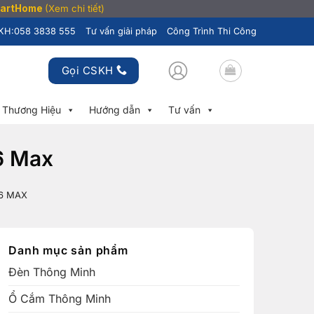
SmartHome
(Xem chi tiết)
KH:
058 3838 555
Tư vấn giải pháp
Công Trình Thi Công
Gọi CSKH
Thương Hiệu
Hướng dẫn
Tư vấn
6 Max
6 MAX
Danh mục sản phẩm
Đèn Thông Minh
Ổ Cắm Thông Minh