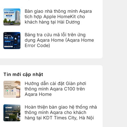
bàn
C100
Không
giao
trên
có
hệ
Bàn giao nhà thông minh Aqara
Aqara
bình
thống
Home
luận
nhà
tích hợp Apple HomeKit cho
ở
thông
khách hàng tại Hải Dương
Hoàn
minh
thiện
Aqara
Không
bàn
cho
có
giao
Bảng tra cứu mã lỗi trên ứng
khách
bình
nhà
hàng
luận
dụng Aqara Home (Aqara Home
thông
tại
ở
minh
Error Code)
KDT
Bàn
Aqara
Times
giao
Không
cho
City,
nhà
có
khách
Hà
thông
bình
hàng
Nội
minh
luận
tại
Aqara
ở
KDT
tích
Bảng
Ecopark,
hợp
tra
Tin mới cập nhật
Văn
Apple
cứu
Giang,
HomeKit
mã
Hưng
Hướng dẫn cài đặt Giàn phơi
cho
lỗi
Yên
khách
trên
thông minh Aqara C100 trên
hàng
ứng
Aqara Home
tại
dụng
Hải
Aqara
Không
Dương
Home
có
Hoàn thiện bàn giao hệ thống nhà
(Aqara
bình
Home
luận
thông minh Aqara cho khách
Error
ở
hàng tại KDT Times City, Hà Nội
Code)
Hướng
dẫn
Không
cài