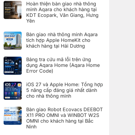
có
đặt
Hoàn thiện bàn giao nhà thông
bình
Giàn
luận
minh Aqara cho khách hàng tại
phơi
ở
thông
KDT Ecopark, Văn Giang, Hưng
Hoàn
minh
thiện
Yên
Aqara
bàn
C100
Không
giao
trên
có
hệ
Bàn giao nhà thông minh Aqara
Aqara
bình
thống
Home
luận
nhà
tích hợp Apple HomeKit cho
ở
thông
khách hàng tại Hải Dương
Hoàn
minh
thiện
Aqara
Không
bàn
cho
có
giao
Bảng tra cứu mã lỗi trên ứng
khách
bình
nhà
hàng
luận
dụng Aqara Home (Aqara Home
thông
tại
ở
minh
Error Code)
KDT
Bàn
Aqara
Times
giao
Không
cho
City,
nhà
có
khách
Hà
thông
iOS 27 và Apple Home: Tổng hợp
bình
hàng
Nội
minh
luận
5 nâng cấp đáng giá nhất dành
tại
Aqara
ở
KDT
tích
cho nhà thông minh
Bảng
Ecopark,
hợp
tra
Văn
Không
Apple
cứu
Giang,
có
HomeKit
mã
Bàn giao Robot Ecovacs DEEBOT
Hưng
bình
cho
lỗi
Yên
luận
X11 PRO OMNI và WINBOT W2S
khách
trên
ở
hàng
ứng
OMNI cho khách hàng tại Bắc
iOS
tại
dụng
27
Ninh
Hải
Aqara
và
Dương
Home
Không
Apple