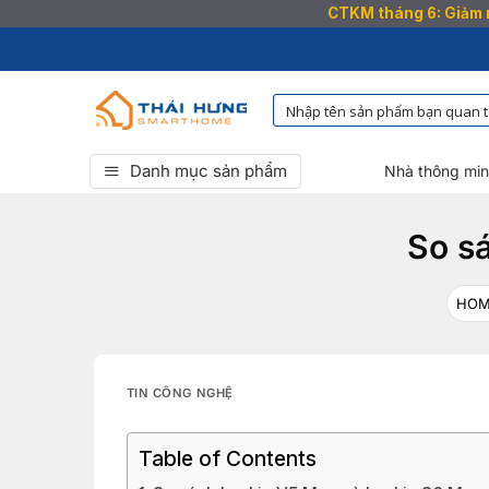
CTKM tháng 6: Giảm n
Bỏ
qua
nội
dung
Danh mục sản phẩm
Nhà thông mi
So s
HO
TIN CÔNG NGHỆ
Table of Contents