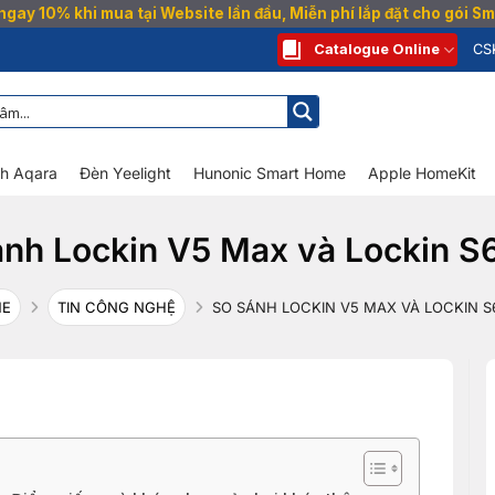
gay 10% khi mua tại Website lần đầu, Miễn phí lắp đặt cho gói 
Catalogue Online
CS
nh Aqara
Đèn Yeelight
Hunonic Smart Home
Apple HomeKit
ánh Lockin V5 Max và Lockin S
ME
TIN CÔNG NGHỆ
SO SÁNH LOCKIN V5 MAX VÀ LOCKIN S