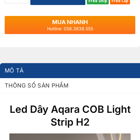
Free Ship
Free Lắp
MUA NHANH
Hotline: 058.3838.555
MÔ TẢ
THÔNG SỐ SẢN PHẨM
Led Dây Aqara COB Light
Strip H2