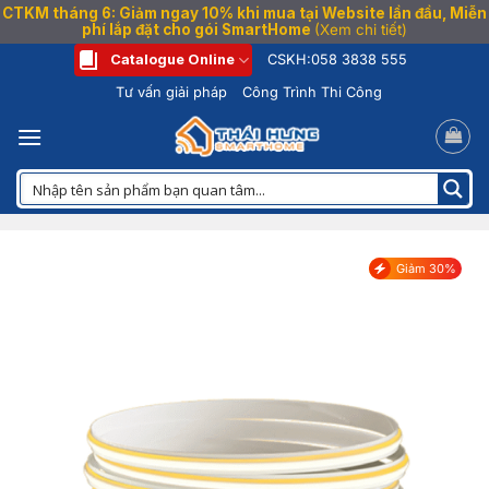
CTKM tháng 6: Giảm ngay 10% khi mua tại Website lần đầu, Miễn
phí lắp đặt cho gói SmartHome
(Xem chi tiết)
Bỏ
Catalogue Online
CSKH:
058 3838 555
qua
Tư vấn giải pháp
Công Trình Thi Công
nội
dung
Giảm 30%