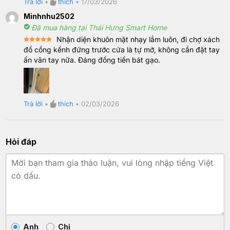
Trả lời
•
thích
•
17/03/2026
Minhnhu2502
Đã mua hàng tại Thái Hưng Smart Home
Nhận diện khuôn mặt nhạy lắm luôn, đi chợ xách
Rated
5
đồ cồng kềnh đứng trước cửa là tự mở, không cần đặt tay
out of 5
ấn vân tay nữa. Đáng đồng tiền bát gạo.
Trả lời
•
thích
•
02/03/2026
Hỏi đáp
Anh
Chị