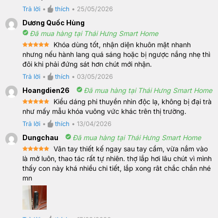
Trả lời
•
thích
•
25/05/2026
Dương Quốc Hùng
Đã mua hàng tại Thái Hưng Smart Home
Khóa dùng tốt, nhận diện khuôn mặt nhanh
Rated
5
nhưng nếu hành lang quá sáng hoặc bị ngược nắng nhẹ thì
out of 5
đôi khi phải đứng sát hơn chút mới nhận.
Trả lời
•
thích
•
03/05/2026
Hoangdien26
Đã mua hàng tại Thái Hưng Smart Home
Kiểu dáng phi thuyền nhìn độc lạ, không bị đại trà
Rated
5
như mấy mẫu khóa vuông vức khác trên thị trường.
out of 5
Trả lời
•
thích
•
13/04/2026
Dungchau
Đã mua hàng tại Thái Hưng Smart Home
Vân tay thiết kế ngay sau tay cầm, vừa nắm vào
Rated
5
là mở luôn, thao tác rất tự nhiên. thợ lắp hơi lâu chút vì mình
out of 5
thấy con này khá nhiều chi tiết, lắp xong rât chắc chắn nhé
mn