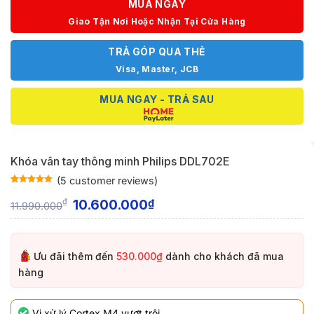
MUA NGAY
Giao Tận Nơi Hoặc Nhận Tại Cửa Hàng
TRẢ GÓP QUA THẺ
Visa, Master, JCB
MUA NGAY - TRẢ SAU
Khóa vân tay thông minh Philips DDL702E
(
5
customer reviews)
Rated
5
5
out
of 5 based
10.600.000
₫
₫
11.990.000
on
customer
ratings
Ưu đãi thêm đến
530.000₫
dành cho khách đã mua
hàng
Vi xử lý Cortex M4 vượt trội