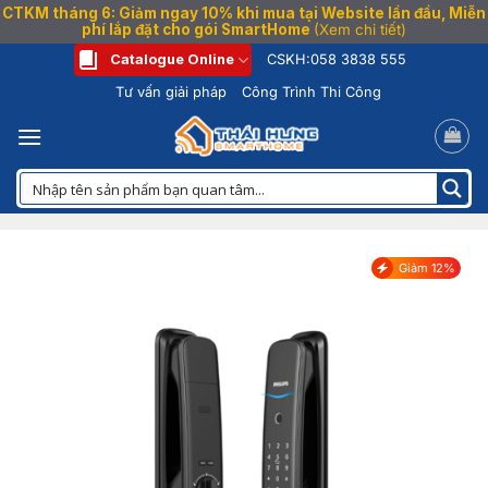
CTKM tháng 6: Giảm ngay 10% khi mua tại Website lần đầu, Miễn
phí lắp đặt cho gói SmartHome
(Xem chi tiết)
Bỏ
Catalogue Online
CSKH:
058 3838 555
qua
Tư vấn giải pháp
Công Trình Thi Công
nội
dung
Giảm 12%