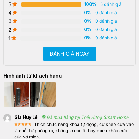
5
100%
| 5 đánh giá
4
0%
| 0 đánh giá
3
0%
| 0 đánh giá
2
0%
| 0 đánh giá
1
0%
| 0 đánh giá
ĐÁNH GIÁ NGAY
Hình ảnh từ khách hàng
Gia Huy Lê
Đã mua hàng tại Thái Hưng Smart Home
Thích chức năng khóa tự động, cứ khép cửa vào
Rated
5
là chốt tự phóng ra, không lo cái tật hay quên khóa cửa
out of 5
của vợ mình.