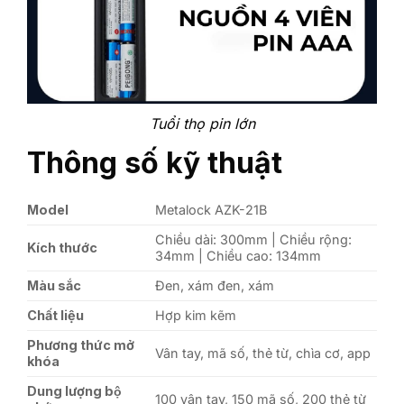
Tuổi thọ pin lớn
Thông số kỹ thuật
Model
Metalock AZK-21B
Chiều dài: 300mm | Chiều rộng:
Kích thước
34mm | Chiều cao: 134mm
Màu sắc
Đen, xám đen, xám
Chất liệu
Hợp kim kẽm
Phương thức mở
Vân tay, mã số, thẻ từ, chìa cơ, app
khóa
Dung lượng bộ
100 vân tay, 150 mã số, 200 thẻ từ