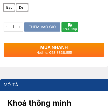
Bạc
Đen
Quantity
THÊM VÀO GIỎ
Free Ship
MUA NHANH
Hotline: 058.3838.555
MÔ TẢ
Khoá thông minh