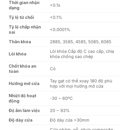
Thời gian nhận
<0.1s
dạng
Tỷ lệ từ chối
<0.1%
Tỷ lệ chấp nhận
<0.0001%
sai
Thân khóa
2885, 3585, 4585, 5085, 6085
Lõi khóa Cấp độ C cao cấp, chìa
Lõi khóa
khóa chống sao chép
Chốt khóa an
Có
toàn
Tay gạt có thể xoay 180 độ phù
Hướng mở cửa
hợp với mọi hướng mở cửa
Nhiệt độ hoạt
-30 ~ 60ºC
động
Độ ẩm làm việc
20 ~ 93%
Độ dày cửa
Độ dày cửa >30mm
Cửa nhôm, gỗ, nhựa composite,