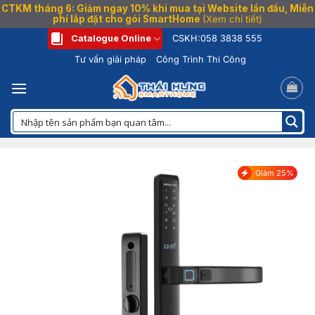
CTKM tháng 6: Giảm ngay 10% khi mua tại Website lần đầu, Miễn
phí lắp đặt cho gói SmartHome
(Xem chi tiết)
Bỏ
Catalogue Online
CSKH:
058 3838 555
qua
Tư vấn giải pháp
Công Trình Thi Công
nội
dung
Giảm 25%