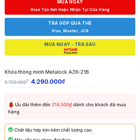
MUA NGAY
Giao Tận Nơi Hoặc Nhận Tại Cửa Hàng
TRẢ GÓP QUA THẺ
Visa, Master, JCB
MUA NGAY - TRẢ SAU
Khóa thông minh Metalock AZK-21B
4.290.000
₫
₫
5.720.000
Ưu đãi thêm đến
214.500₫
dành cho khách đã mua
hàng
Chất liệu hợp kim kẽm chất lượng cao
Màu sắc tùy chọn: đen/bạc