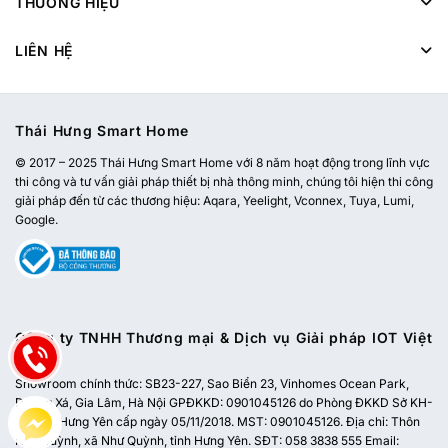
THƯƠNG HIỆU
LIÊN HỆ
Thái Hưng Smart Home
© 2017 – 2025 Thái Hưng Smart Home với 8 năm hoạt động trong lĩnh vực
thi công và tư vấn giải pháp thiết bị nhà thông minh, chúng tôi hiện thi công
giải pháp đến từ các thương hiệu: Aqara, Yeelight, Vconnex, Tuya, Lumi,
Google.
Công ty TNHH Thương mại & Dịch vụ Giải pháp IOT Việt
Nam
Showroom chính thức:
SB23-227, Sao Biển 23, Vinhomes Ocean Park,
Dương Xá, Gia Lâm, Hà Nội
GPĐKKD: 0901045126 do Phòng ĐKKD Sở KH-
ĐT tỉnh Hưng Yên cấp ngày 05/11/2018. MST: 0901045126. Địa chỉ: Thôn
Như Quỳnh, xã Như Quỳnh, tỉnh Hưng Yên. SĐT: 058 3838 555 Email: