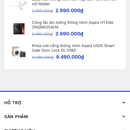
nối Matter
2.990.000
₫
3.990.000
₫
Công tắc âm tường thông minh Aqara H1 Elite
ZNQBKG54LM
2.990.000
₫
3.990.000
₫
Khóa cửa cổng thông minh Aqara U500 Smart
Gate Door Lock DL-D18D
9.490.000
₫
11.990.000
₫
HỖ TRỢ
SẢN PHẨM