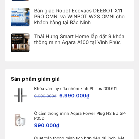
cứu
hợp
Văn
Không
mã
Apple
Giang,
có
lỗi
HomeKit
Bàn giao Robot Ecovacs DEEBOT X11
Hưng
bình
trên
cho
Yên
luận
PRO OMNI và WINBOT W2S OMNI cho
ứng
khách
ở
dụng
hàng
khách hàng tại Bắc Ninh
iOS
Aqara
tại
27
Home
Hải
Không
và
(Aqara
Dương
có
Apple
Thái Hưng Smart Home lắp đặt 9 khóa
Home
bình
Home:
Error
luận
thông minh Aqara A100 tại Vĩnh Phúc
Tổng
Code)
ở
hợp
Bàn
Không
5
giao
có
nâng
Robot
bình
cấp
Ecovacs
luận
đáng
ở
DEEBOT
giá
Thái
X11
nhất
Hưng
PRO
dành
Smart
OMNI
Sản phẩm giảm giá
cho
Home
và
nhà
lắp
WINBOT
thông
Khóa vân tay cửa nhôm kính Philips DDL611
đặt
W2S
minh
9
OMNI
6.990.000
₫
9.990.000
₫
khóa
cho
thông
khách
minh
hàng
Aqara
tại
A100
Ổ cắm thông minh Aqara Power Plug H2 EU SP-
Bắc
tại
Ninh
P05D
Vĩnh
990.000
₫
Phúc
Quạt trần thông minh tích hợp đèn 48 inch, kết