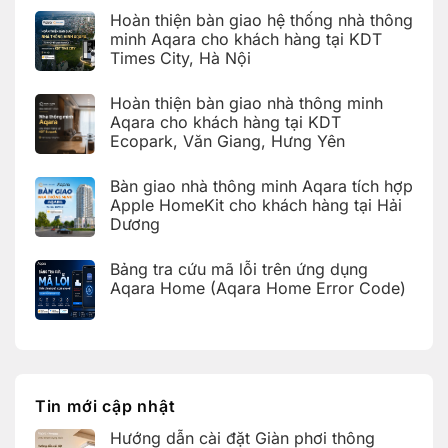
bình
Hoàn thiện bàn giao hệ thống nhà thông
luận
ở
minh Aqara cho khách hàng tại KDT
Hướng
Times City, Hà Nội
dẫn
cài
Không
đặt
có
Giàn
Hoàn thiện bàn giao nhà thông minh
bình
phơi
luận
Aqara cho khách hàng tại KDT
thông
ở
minh
Ecopark, Văn Giang, Hưng Yên
Hoàn
Aqara
thiện
C100
Không
bàn
trên
có
giao
Bàn giao nhà thông minh Aqara tích hợp
Aqara
bình
hệ
Home
luận
Apple HomeKit cho khách hàng tại Hải
thống
ở
nhà
Dương
Hoàn
thông
thiện
Không
minh
bàn
có
Aqara
giao
Bảng tra cứu mã lỗi trên ứng dụng
bình
cho
nhà
luận
Aqara Home (Aqara Home Error Code)
khách
thông
ở
hàng
minh
Bàn
Không
tại
Aqara
giao
có
KDT
cho
nhà
bình
Times
khách
thông
luận
City,
hàng
ở
minh
Hà
tại
Bảng
Aqara
Nội
KDT
tra
tích
Ecopark,
cứu
hợp
Tin mới cập nhật
Văn
mã
Apple
Giang,
lỗi
HomeKit
Hưng
Hướng dẫn cài đặt Giàn phơi thông
trên
cho
Yên