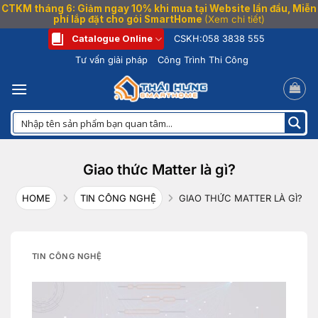
CTKM tháng 6: Giảm ngay 10% khi mua tại Website lần đầu, Miễn
phí lắp đặt cho gói SmartHome
(Xem chi tiết)
Bỏ
Catalogue Online
CSKH:
058 3838 555
qua
Tư vấn giải pháp
Công Trình Thi Công
nội
dung
Giao thức Matter là gì?
HOME
TIN CÔNG NGHỆ
GIAO THỨC MATTER LÀ GÌ?
TIN CÔNG NGHỆ