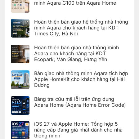
ứng
khách
minh Aqara C100 trên Aqara Home
dụng
hàng
Aqara
tại
Không
Home
Hải
có
(Aqara
Dương
bình
Hoàn thiện bàn giao hệ thống nhà thông
Home
luận
Error
ở
minh Aqara cho khách hàng tại KDT
Code)
Hướng
Times City, Hà Nội
dẫn
cài
Không
đặt
có
Giàn
Hoàn thiện bàn giao nhà thông minh
bình
phơi
luận
Aqara cho khách hàng tại KDT
thông
ở
minh
Ecopark, Văn Giang, Hưng Yên
Hoàn
Aqara
thiện
C100
Không
bàn
trên
có
giao
Bàn giao nhà thông minh Aqara tích hợp
Aqara
bình
hệ
Home
luận
Apple HomeKit cho khách hàng tại Hải
thống
ở
nhà
Dương
Hoàn
thông
thiện
Không
minh
bàn
có
Aqara
giao
Bảng tra cứu mã lỗi trên ứng dụng
bình
cho
nhà
luận
Aqara Home (Aqara Home Error Code)
khách
thông
ở
hàng
minh
Bàn
Không
tại
Aqara
giao
có
KDT
cho
nhà
bình
Times
khách
iOS 27 và Apple Home: Tổng hợp 5
thông
luận
City,
hàng
ở
minh
Hà
nâng cấp đáng giá nhất dành cho nhà
tại
Bảng
Aqara
Nội
KDT
thông minh
tra
tích
Ecopark,