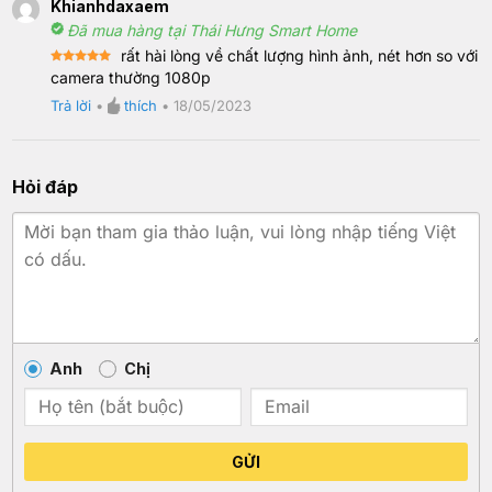
Khianhdaxaem
Đã mua hàng tại Thái Hưng Smart Home
rất hài lòng về chất lượng hình ảnh, nét hơn so với
Rated
5
camera thường 1080p
out of 5
Trả lời
•
thích
•
18/05/2023
Hỏi đáp
Anh
Chị
GỬI