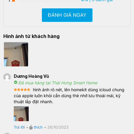
ĐÁNH GIÁ NGAY
Hình ảnh từ khách hàng
Dương Hoàng Vũ
Đã mua hàng tại Thái Hưng Smart Home
hình ảnh rõ nét, lên homekit dùng icloud chung
Rated
5
của apple luôn khỏi cần dùng thẻ nhớ lưu thoải mái, kỹ
out of 5
thuật lắp đặt nhanh.
Trả lời
•
thích
•
26/10/2023