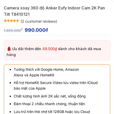
Camera xoay 360 độ Anker Eufy Indoor Cam 2K Pan
Tilt T8410121
(
2
customer reviews)
Rated
2
5
out
of 5 based
990.000
₫
₫
1.590.000
on
customer
ratings
Ưu đãi thêm đến
49.500₫
dành cho khách đã mua
hàng
Tương thích với Google Home, Amazon
Alexa và Apple HomeKit
Hỗ trợ HomeKit‌ Secure Video lưu video trên iCloud
bảo mật của Apple
Chất lượng hình ảnh 2K sắc nét, sống động
Đàm thoại 2 chiều nhanh chóng, thuận tiện
Lưu trữ trên thẻ nhớ tới 128GB hoặc lưu Cloud