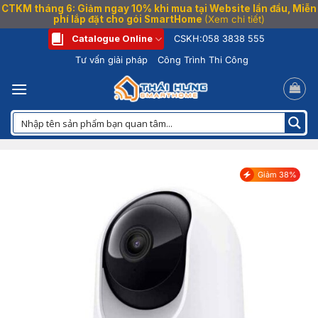
CTKM tháng 6: Giảm ngay 10% khi mua tại Website lần đầu, Miễn
phí lắp đặt cho gói SmartHome
(Xem chi tiết)
Bỏ
Catalogue Online
CSKH:
058 3838 555
qua
Tư vấn giải pháp
Công Trình Thi Công
nội
dung
Giảm 38%