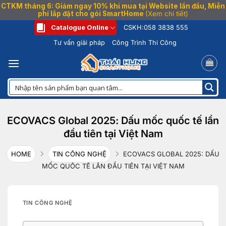
CTKM tháng 6: Giảm ngay 10% khi mua tại Website lần đầu, Miễn
phí lắp đặt cho gói SmartHome
(Xem chi tiết)
Bỏ
Catalogue Online
CSKH:
058 3838 555
qua
Tư vấn giải pháp
Công Trình Thi Công
nội
dung
ECOVACS Global 2025: Dấu mốc quốc tế lần
đầu tiên tại Việt Nam
HOME
TIN CÔNG NGHỆ
ECOVACS GLOBAL 2025: DẤU
MỐC QUỐC TẾ LẦN ĐẦU TIÊN TẠI VIỆT NAM
TIN CÔNG NGHỆ