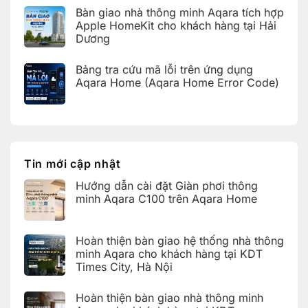
bàn
trên
có
giao
Bàn giao nhà thông minh Aqara tích hợp
Aqara
bình
hệ
Home
luận
Apple HomeKit cho khách hàng tại Hải
thống
ở
nhà
Dương
Hoàn
thông
thiện
Không
minh
bàn
có
Aqara
giao
Bảng tra cứu mã lỗi trên ứng dụng
bình
cho
nhà
luận
Aqara Home (Aqara Home Error Code)
khách
thông
ở
hàng
minh
Bàn
Không
tại
Aqara
giao
có
KDT
cho
nhà
bình
Times
khách
thông
luận
City,
hàng
ở
minh
Hà
tại
Bảng
Aqara
Nội
KDT
tra
tích
Ecopark,
cứu
hợp
Tin mới cập nhật
Văn
mã
Apple
Giang,
lỗi
HomeKit
Hưng
Hướng dẫn cài đặt Giàn phơi thông
trên
cho
Yên
ứng
khách
minh Aqara C100 trên Aqara Home
dụng
hàng
Aqara
tại
Không
Home
Hải
có
(Aqara
Dương
bình
Hoàn thiện bàn giao hệ thống nhà thông
Home
luận
Error
ở
minh Aqara cho khách hàng tại KDT
Code)
Hướng
Times City, Hà Nội
dẫn
cài
Không
đặt
có
Giàn
Hoàn thiện bàn giao nhà thông minh
bình
phơi
luận