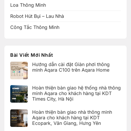
Loa Thông Minh
Robot Hút Bụi – Lau Nhà
Công Tắc Thông Minh
Bài Viết Mới Nhất
Hướng dẫn cài đặt Giàn phơi thông
minh Aqara C100 trên Aqara Home
Không
có
bình
Hoàn thiện bàn giao hệ thống nhà thông
luận
ở
minh Aqara cho khách hàng tại KDT
Hướng
Times City, Hà Nội
dẫn
cài
Không
đặt
có
Giàn
Hoàn thiện bàn giao nhà thông minh
bình
phơi
luận
Aqara cho khách hàng tại KDT
thông
ở
minh
Ecopark, Văn Giang, Hưng Yên
Hoàn
Aqara
thiện
C100
Không