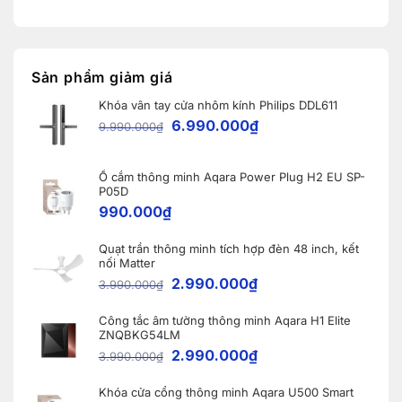
giao
có
nâng
Robot
bình
cấp
Ecovacs
luận
đáng
ở
DEEBOT
giá
Thái
X11
nhất
Hưng
PRO
dành
Smart
OMNI
Sản phẩm giảm giá
cho
Home
và
nhà
lắp
WINBOT
thông
Khóa vân tay cửa nhôm kính Philips DDL611
đặt
W2S
minh
9
OMNI
6.990.000
₫
9.990.000
₫
khóa
cho
thông
khách
minh
hàng
Aqara
tại
A100
Ổ cắm thông minh Aqara Power Plug H2 EU SP-
Bắc
tại
Ninh
P05D
Vĩnh
990.000
₫
Phúc
Quạt trần thông minh tích hợp đèn 48 inch, kết
nối Matter
2.990.000
₫
3.990.000
₫
Công tắc âm tường thông minh Aqara H1 Elite
ZNQBKG54LM
2.990.000
₫
3.990.000
₫
Khóa cửa cổng thông minh Aqara U500 Smart