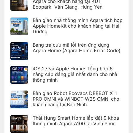
Aqara cho khách hàng tại KDT
thông
ở
minh
Ecopark, Văn Giang, Hưng Yên
Hoàn
Aqara
thiện
C100
Không
bàn
trên
có
giao
Bàn giao nhà thông minh Aqara tích hợp
Aqara
bình
hệ
Home
luận
Apple HomeKit cho khách hàng tại Hải
thống
ở
nhà
Dương
Hoàn
thông
thiện
Không
minh
bàn
có
Aqara
giao
Bảng tra cứu mã lỗi trên ứng dụng
bình
cho
nhà
luận
Aqara Home (Aqara Home Error Code)
khách
thông
ở
hàng
minh
Bàn
Không
tại
Aqara
giao
có
KDT
cho
nhà
bình
Times
khách
iOS 27 và Apple Home: Tổng hợp 5
thông
luận
City,
hàng
ở
minh
Hà
nâng cấp đáng giá nhất dành cho nhà
tại
Bảng
Aqara
Nội
KDT
thông minh
tra
tích
Ecopark,
cứu
hợp
Văn
Không
mã
Apple
Giang,
có
lỗi
HomeKit
Bàn giao Robot Ecovacs DEEBOT X11
Hưng
bình
trên
cho
Yên
luận
PRO OMNI và WINBOT W2S OMNI cho
ứng
khách
ở
dụng
hàng
khách hàng tại Bắc Ninh
iOS
Aqara
tại
27
Home
Hải
Không
và
(Aqara
Dương
có
Apple
Thái Hưng Smart Home lắp đặt 9 khóa
Home
bình
Home:
Error
luận
thông minh Aqara A100 tại Vĩnh Phúc
Tổng
Code)
ở
hợp
Bàn
Không
5