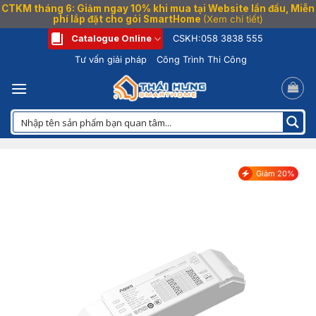
CTKM tháng 6: Giảm ngay 10% khi mua tại Website lần đầu, Miễn
phí lắp đặt cho gói SmartHome
(Xem chi tiết)
Bỏ
Catalogue Online
CSKH:
058 3838 555
qua
Tư vấn giải pháp
Công Trình Thi Công
nội
dung
Giảm 20%