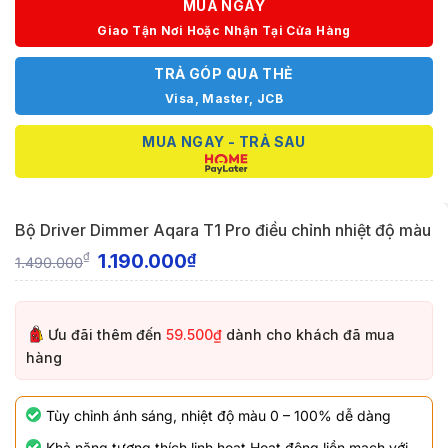
MUA NGAY
Giao Tận Nơi Hoặc Nhận Tại Cửa Hàng
TRẢ GÓP QUA THẺ
Visa, Master, JCB
MUA NGAY - TRẢ SAU
Bộ Driver Dimmer Aqara T1 Pro điều chỉnh nhiệt độ màu
1.190.000
₫
₫
1.490.000
Ưu đãi thêm đến
59.500₫
dành cho khách đã mua
hàng
Tùy chỉnh ánh sáng, nhiệt độ màu 0 – 100% dễ dàng
Khả năng tương thích linh hoạt Hoạt động liền mạch với