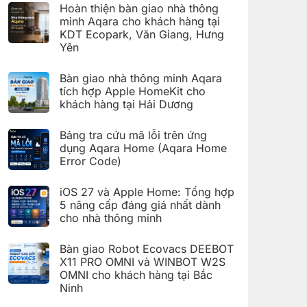
có
đặt
Hoàn thiện bàn giao nhà thông
bình
Giàn
luận
minh Aqara cho khách hàng tại
phơi
ở
thông
KDT Ecopark, Văn Giang, Hưng
Hoàn
minh
thiện
Yên
Aqara
bàn
C100
Không
giao
trên
có
hệ
Bàn giao nhà thông minh Aqara
Aqara
bình
thống
Home
luận
nhà
tích hợp Apple HomeKit cho
ở
thông
khách hàng tại Hải Dương
Hoàn
minh
thiện
Aqara
Không
bàn
cho
có
giao
Bảng tra cứu mã lỗi trên ứng
khách
bình
nhà
hàng
luận
dụng Aqara Home (Aqara Home
thông
tại
ở
minh
Error Code)
KDT
Bàn
Aqara
Times
giao
Không
cho
City,
nhà
có
khách
Hà
thông
iOS 27 và Apple Home: Tổng hợp
bình
hàng
Nội
minh
luận
5 nâng cấp đáng giá nhất dành
tại
Aqara
ở
KDT
tích
cho nhà thông minh
Bảng
Ecopark,
hợp
tra
Văn
Không
Apple
cứu
Giang,
có
HomeKit
mã
Bàn giao Robot Ecovacs DEEBOT
Hưng
bình
cho
lỗi
Yên
luận
X11 PRO OMNI và WINBOT W2S
khách
trên
ở
hàng
ứng
OMNI cho khách hàng tại Bắc
iOS
tại
dụng
27
Ninh
Hải
Aqara
và
Dương
Home
Không
Apple