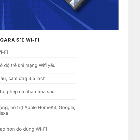
QARA S1E WI-FI
i-Fi
ó độ trễ khi mạng Wifi yếu
àu, cảm ứng 3.5 inch
ho phép cá nhân hóa sâu
ộng, hỗ trợ Apple HomeKit, Google,
lexa
ao hơn do dùng Wi-Fi