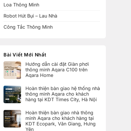
Loa Thông Minh
Robot Hút Bụi – Lau Nhà
Công Tắc Thông Minh
Bài Viết Mới Nhất
Hướng dẫn cài đặt Giàn phơi
thông minh Aqara C100 trên
Aqara Home
Không
có
Hoàn thiện bàn giao hệ thống nhà
bình
luận
thông minh Aqara cho khách
ở
hàng tại KDT Times City, Hà Nội
Hướng
dẫn
Không
cài
có
đặt
Hoàn thiện bàn giao nhà thông
bình
Giàn
luận
minh Aqara cho khách hàng tại
phơi
ở
thông
KDT Ecopark, Văn Giang, Hưng
Hoàn
minh
thiện
Yên
Aqara