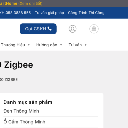
SmartHome
(Xem chi tiết)
KH:
058 3838 555
Tư vấn giải pháp
Công Trình Thi Công
Gọi CSKH
Thương Hiệu
Hướng dẫn
Tư vấn
0 Zigbee
0 ZIGBEE
Danh mục sản phẩm
Đèn Thông Minh
Ổ Cắm Thông Minh