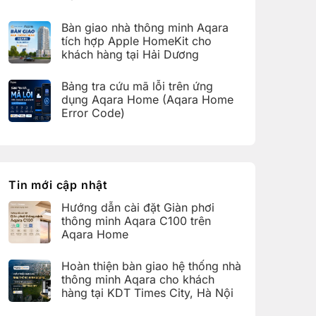
bàn
C100
Không
giao
trên
có
hệ
Bàn giao nhà thông minh Aqara
Aqara
bình
thống
Home
luận
nhà
tích hợp Apple HomeKit cho
ở
thông
khách hàng tại Hải Dương
Hoàn
minh
thiện
Aqara
Không
bàn
cho
có
giao
Bảng tra cứu mã lỗi trên ứng
khách
bình
nhà
hàng
luận
dụng Aqara Home (Aqara Home
thông
tại
ở
minh
Error Code)
KDT
Bàn
Aqara
Times
giao
Không
cho
City,
nhà
có
khách
Hà
thông
bình
hàng
Nội
minh
luận
tại
Aqara
ở
KDT
tích
Bảng
Ecopark,
hợp
tra
Tin mới cập nhật
Văn
Apple
cứu
Giang,
HomeKit
mã
Hưng
Hướng dẫn cài đặt Giàn phơi
cho
lỗi
Yên
khách
trên
thông minh Aqara C100 trên
hàng
ứng
Aqara Home
tại
dụng
Hải
Aqara
Không
Dương
Home
có
Hoàn thiện bàn giao hệ thống nhà
(Aqara
bình
Home
luận
thông minh Aqara cho khách
Error
ở
hàng tại KDT Times City, Hà Nội
Code)
Hướng
dẫn
Không
cài