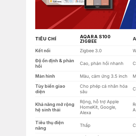
AQARA S100
TIÊU CHÍ
A
ZIGBEE
Kết nối
Zigbee 3.0
W
Độ ổn định & phản
Cao, phản hồi nhanh
C
hồi
Màn hình
Màu, cảm ứng 3.5 inch
M
Tùy biến giao
Cho phép cá nhân hóa
C
diện
sâu
Rộng, hỗ trợ Apple
Khả năng mở rộng
R
HomeKit, Google,
hệ sinh thái
A
Alexa
Tiêu thụ điện
Thấp
C
năng