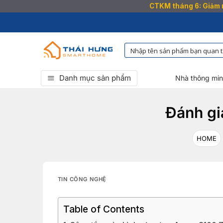
CTKM tháng 6: Giảm n
Bỏ
qua
nội
dung
Danh mục sản phẩm
Nhà thông mi
Đánh gi
HOME
TIN CÔNG NGHỆ
Table of Contents