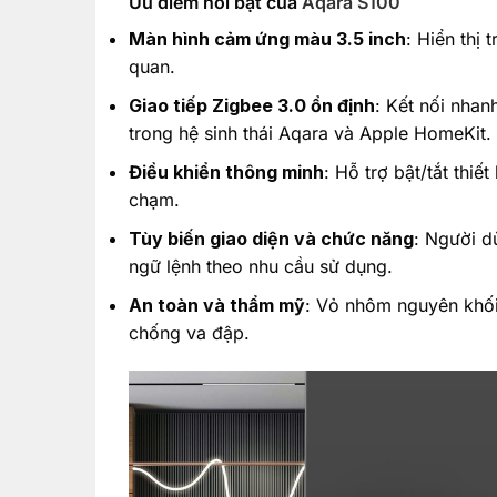
Ưu điểm nổi bật của
Aqara S100
Màn hình cảm ứng màu 3.5 inch
: Hiển thị 
quan.
Giao tiếp Zigbee 3.0 ổn định
: Kết nối nhan
trong hệ sinh thái Aqara và Apple HomeKit.
Điều khiển thông minh
: Hỗ trợ bật/tắt thiế
chạm.
Tùy biến giao diện và chức năng
: Người dù
ngữ lệnh theo nhu cầu sử dụng.
An toàn và thẩm mỹ
: Vỏ nhôm nguyên khối,
chống va đập.