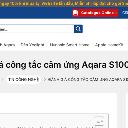
gay 10% khi mua tại Website lần đầu, Miễn phí lắp đặt cho gói 
Catalogue Online
CS
nh Aqara
Đèn Yeelight
Hunonic Smart Home
Apple HomeKit
á công tắc cảm ứng Aqara S10
TIN CÔNG NGHỆ
ĐÁNH GIÁ CÔNG TẮC CẢM ỨNG AQARA S10