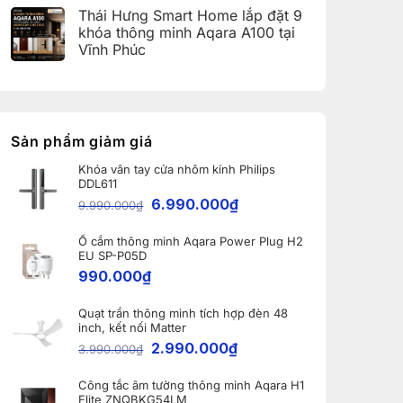
(Aqara
có
Home:
Thái Hưng Smart Home lắp đặt 9
Home
bình
Tổng
Error
luận
hợp
khóa thông minh Aqara A100 tại
Code)
ở
5
Vĩnh Phúc
Bàn
nâng
giao
cấp
Không
Robot
đáng
có
Ecovacs
giá
bình
DEEBOT
nhất
luận
X11
dành
ở
PRO
cho
Thái
OMNI
nhà
Hưng
Sản phẩm giảm giá
và
thông
Smart
WINBOT
minh
Home
W2S
Khóa vân tay cửa nhôm kính Philips
lắp
OMNI
DDL611
đặt
cho
9
6.990.000
₫
khách
9.990.000
₫
khóa
hàng
thông
tại
minh
Bắc
Ổ cắm thông minh Aqara Power Plug H2
Aqara
Ninh
A100
EU SP-P05D
tại
990.000
₫
Vĩnh
Phúc
Quạt trần thông minh tích hợp đèn 48
inch, kết nối Matter
2.990.000
₫
3.990.000
₫
Công tắc âm tường thông minh Aqara H1
Elite ZNQBKG54LM