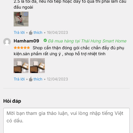
2.5 là tối đa, nếu nối tiếp hoặc dây to quá thì phải làm cầu
đấu ngoài
Trả lời
•
thích
•
19/04/2023
Hamham09
Đã mua hàng tại Thái Hưng Smart Home
Shop cẩn thận đóng gói chắc chắn đầy đủ phụ
Rated
5
kiện.sản phẩm rất ưng ý , shop hỗ trợ nhiệt tình
out of 5
Trả lời
•
thích
•
12/04/2023
Hỏi đáp