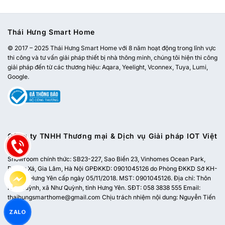
Thái Hưng Smart Home
© 2017 – 2025 Thái Hưng Smart Home với 8 năm hoạt động trong lĩnh vực
thi công và tư vấn giải pháp thiết bị nhà thông minh, chúng tôi hiện thi công
giải pháp đến từ các thương hiệu: Aqara, Yeelight, Vconnex, Tuya, Lumi,
Google.
Công ty TNHH Thương mại & Dịch vụ Giải pháp IOT Việt
Nam
Showroom chính thức:
SB23-227, Sao Biển 23, Vinhomes Ocean Park,
Dương Xá, Gia Lâm, Hà Nội
GPĐKKD: 0901045126 do Phòng ĐKKD Sở KH-
ĐT tỉnh Hưng Yên cấp ngày 05/11/2018. MST: 0901045126. Địa chỉ: Thôn
Như Quỳnh, xã Như Quỳnh, tỉnh Hưng Yên. SĐT: 058 3838 555 Email:
thaihungsmarthome@gmail.com
Chịu trách nhiệm nội dung: Nguyễn Tiến
Dũng
ZALO