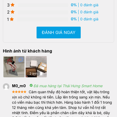
3
0%
| 0 đánh giá
2
0%
| 0 đánh giá
1
0%
| 0 đánh giá
ĐÁNH GIÁ NGAY
Hình ảnh từ khách hàng
2 ảnh
M0_m0
Đã mua hàng tại Thái Hưng Smart Home
Cảm quan thấy độ hoàn thiện tốt, vật liệu trông
Rated
5
xịn xò chứ không rẻ tiền. Lắp lên trông sang xịn mịn. Nếu
out of 5
có viền màu bạc thì thích hơn. Hàng bảo hành 1 đổi 1 trong
12 tháng nên cũng khá yên tâm. Shop tư vấn hỗ trợ rất
nhiệt tình. Điểm yếu là phần chân cắm dây khá là bé, dây