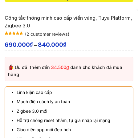
Công tắc thông minh cao cấp viền vàng, Tuya Platform,
Zigbee 3.0
(
2
customer reviews)
Rated
2
5
out
of 5 based
690.000
840.000
₫
₫
–
on
customer
ratings
Ưu đãi thêm đến
34.500₫
dành cho khách đã mua
hàng
Linh kiện cao cấp
Mạch điện cách ly an toàn
Zigbee 3.0 mới
Hỗ trợ chống reset nhầm, tự gia nhập lại mạng
Giao diện app mới đẹp hơn