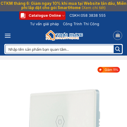
CTKM tháng 6: Giảm ngay 10% khi mua tại Website lần đầu, Miễn
phí lắp đặt cho gói SmartHome
(Xem chi tiết)
Bỏ
Catalogue Online
CSKH:
058 3838 555
qua
Tư vấn giải pháp
Công Trình Thi Công
nội
dung
Giảm 11%