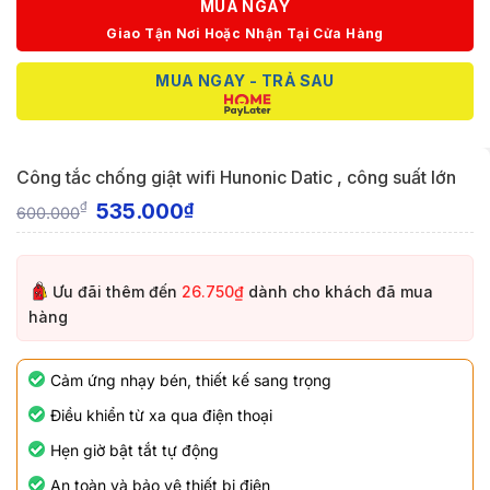
MUA NGAY
Giao Tận Nơi Hoặc Nhận Tại Cửa Hàng
MUA NGAY - TRẢ SAU
Công tắc chống giật wifi Hunonic Datic , công suất lớn
535.000
₫
₫
600.000
Ưu đãi thêm đến
26.750₫
dành cho khách đã mua
hàng
Cảm ứng nhạy bén, thiết kế sang trọng
Điều khiển từ xa qua điện thoại
Hẹn giờ bật tắt tự động
An toàn và bảo vệ thiết bị điện