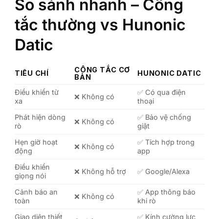
So sánh nhanh – Công
tắc thường vs Hunonic
Datic
Vì
CÔNG TẮC CƠ
TIÊU CHÍ
HUNONIC DATIC
BẢN
bạ
Điều khiển từ
✅ Có qua điện
❌ Không có
xa
thoại
ch
Phát hiện dòng
✅ Bảo vệ chống
❌ Không có
Hu
rò
giật
Da
Hẹn giờ hoạt
✅ Tích hợp trong
❌ Không có
động
app
Điều khiển
❌ Không hỗ trợ
✅ Google/Alexa
giọng nói
Cảnh báo an
✅ App thông báo
❌ Không có
toàn
khi rò
Giao diện thiết
✅ Kính cường lực