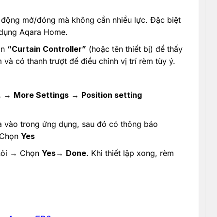
tự động mở/đóng mà không cần nhiều lực. Đặc biệt
g dụng Aqara Home.
ọn
“Curtain Controller”
(hoặc tên thiết bị) để thấy
à có thanh trượt để điều chỉnh vị trí rèm tùy ý.
…
→
More Settings
→
Position setting
đa vào trong ứng dụng, sau đó có thông báo
Chọn
Yes
 hỏi → Chọn
Yes
→
Done
. Khi thiết lập xong, rèm