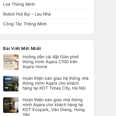
Loa Thông Minh
Robot Hút Bụi – Lau Nhà
Công Tắc Thông Minh
Bài Viết Mới Nhất
Hướng dẫn cài đặt Giàn phơi
thông minh Aqara C100 trên
Aqara Home
Không
có
Hoàn thiện bàn giao hệ thống nhà
bình
luận
thông minh Aqara cho khách
ở
hàng tại KDT Times City, Hà Nội
Hướng
dẫn
Không
cài
có
đặt
Hoàn thiện bàn giao nhà thông
bình
Giàn
luận
minh Aqara cho khách hàng tại
phơi
ở
thông
KDT Ecopark, Văn Giang, Hưng
Hoàn
minh
thiện
Yên
Aqara