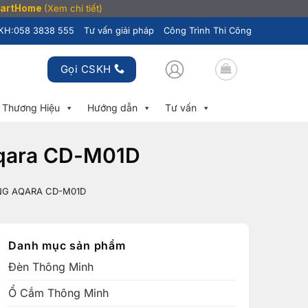
SmartHome
(Xem chi tiết)
KH:
058 3838 555
Tư vấn giải pháp
Công Trình Thi Công
Gọi CSKH
Thương Hiệu
Hướng dẫn
Tư vấn
Aqara CD-M01D
NG AQARA CD-M01D
Danh mục sản phẩm
Đèn Thông Minh
Ổ Cắm Thông Minh