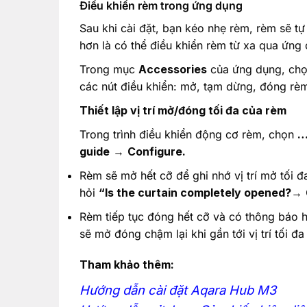
Điều khiển rèm trong ứng dụng
Sau khi cài đặt, bạn kéo nhẹ rèm, rèm sẽ 
hơn là có thể điều khiển rèm từ xa qua ứn
Trong mục
Accessories
của ứng dụng, ch
các nút điều khiển: mở, tạm dừng, đóng rèm v
Thiết lập vị trí mở/đóng tối đa của rèm
Trong trình điều khiển động cơ rèm, chọn
guide
→
Configure.
Rèm sẽ mở hết cỡ để ghi nhớ vị trí mở tối 
hỏi
“Is the curtain completely opened?
→ 
Rèm tiếp tục đóng hết cỡ và có thông báo
sẽ mở đóng chậm lại khi gần tới vị trí tối đa
Tham khảo thêm:
Hướng dẫn cài đặt Aqara Hub M3