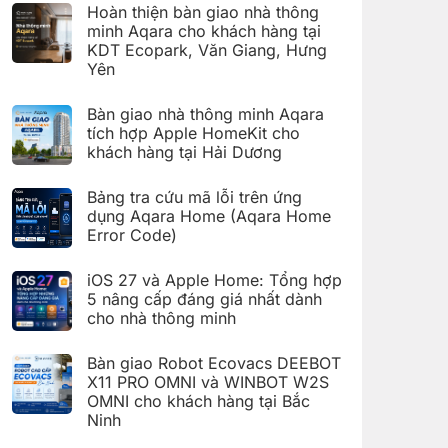
có
đặt
Hoàn thiện bàn giao nhà thông
bình
Giàn
luận
minh Aqara cho khách hàng tại
phơi
ở
thông
KDT Ecopark, Văn Giang, Hưng
Hoàn
minh
thiện
Yên
Aqara
bàn
C100
Không
giao
trên
có
hệ
Bàn giao nhà thông minh Aqara
Aqara
bình
thống
Home
luận
nhà
tích hợp Apple HomeKit cho
ở
thông
khách hàng tại Hải Dương
Hoàn
minh
thiện
Aqara
Không
bàn
cho
có
giao
Bảng tra cứu mã lỗi trên ứng
khách
bình
nhà
hàng
luận
dụng Aqara Home (Aqara Home
thông
tại
ở
minh
Error Code)
KDT
Bàn
Aqara
Times
giao
Không
cho
City,
nhà
có
khách
Hà
thông
iOS 27 và Apple Home: Tổng hợp
bình
hàng
Nội
minh
luận
5 nâng cấp đáng giá nhất dành
tại
Aqara
ở
KDT
tích
cho nhà thông minh
Bảng
Ecopark,
hợp
tra
Văn
Không
Apple
cứu
Giang,
có
HomeKit
mã
Bàn giao Robot Ecovacs DEEBOT
Hưng
bình
cho
lỗi
Yên
luận
X11 PRO OMNI và WINBOT W2S
khách
trên
ở
hàng
ứng
OMNI cho khách hàng tại Bắc
iOS
tại
dụng
27
Ninh
Hải
Aqara
và
Dương
Home
Không
Apple