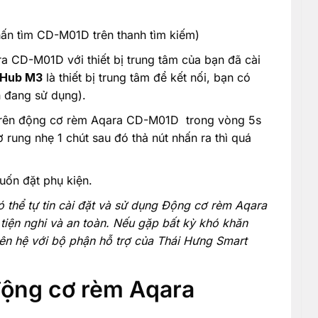
.
ấn tìm CD-M01D trên thanh tìm kiếm)
a CD-M01D với thiết bị trung tâm của bạn đã cài
Hub M3
là thiết bị trung tâm để kết nối, bạn có
n đang sử dụng).
lý trên động cơ rèm Aqara CD-M01D trong vòng 5s
rung nhẹ 1 chút sau đó thả nút nhấn ra thì quá
muốn đặt phụ kiện.
ó thể tự tin cài đặt và sử dụng Động cơ rèm Aqara
tiện nghi và an toàn. Nếu gặp bất kỳ khó khăn
iên hệ với bộ phận hỗ trợ của Thái Hưng Smart
ộng cơ rèm Aqara