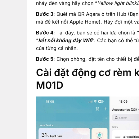
nháy đèn vàng hãy chọn “
Yellow light blink
Bước 3
: Quét mã QR Aqara ở trên Hub (Bạn 
mã để kết nối Apple Home). Hãy đợi một vài 
Bước 4
: Tại đây, bạn sẽ có hai lựa chọn là “
“
kết nối không dây Wifi
“. Các bạn có thể t
của từng cá nhân.
Bước 5
: Chọn phòng, đặt tên cho thiết bị để
Cài đặt động cơ rèm 
M01D