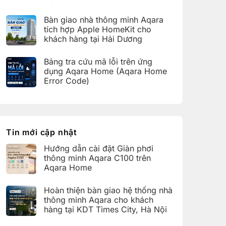
bàn
C100
Không
giao
trên
có
hệ
Bàn giao nhà thông minh Aqara
Aqara
bình
thống
Home
luận
nhà
tích hợp Apple HomeKit cho
ở
thông
khách hàng tại Hải Dương
Hoàn
minh
thiện
Aqara
Không
bàn
cho
có
giao
Bảng tra cứu mã lỗi trên ứng
khách
bình
nhà
hàng
luận
dụng Aqara Home (Aqara Home
thông
tại
ở
minh
Error Code)
KDT
Bàn
Aqara
Times
giao
Không
cho
City,
nhà
có
khách
Hà
thông
bình
hàng
Nội
minh
luận
tại
Aqara
ở
KDT
tích
Bảng
Ecopark,
hợp
tra
Tin mới cập nhật
Văn
Apple
cứu
Giang,
HomeKit
mã
Hưng
Hướng dẫn cài đặt Giàn phơi
cho
lỗi
Yên
khách
trên
thông minh Aqara C100 trên
hàng
ứng
Aqara Home
tại
dụng
Hải
Aqara
Không
Dương
Home
có
Hoàn thiện bàn giao hệ thống nhà
(Aqara
bình
Home
luận
thông minh Aqara cho khách
Error
ở
hàng tại KDT Times City, Hà Nội
Code)
Hướng
dẫn
Không
cài