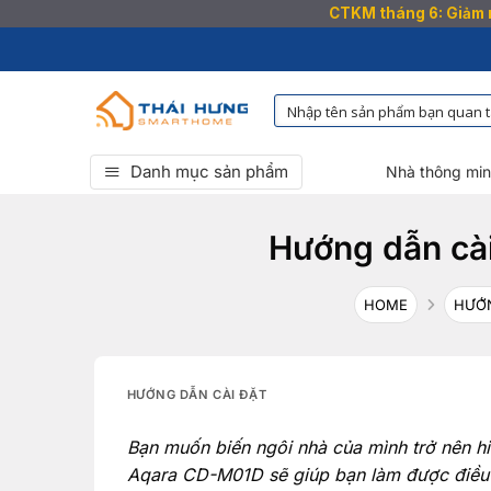
CTKM tháng 6: Giảm n
Bỏ
qua
nội
dung
Danh mục sản phẩm
Nhà thông mi
Hướng dẫn cà
HOME
HƯỚN
HƯỚNG DẪN CÀI ĐẶT
Bạn muốn biến ngôi nhà của mình trở nên h
Aqara CD-M01D sẽ giúp bạn làm được điều đó