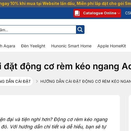
gay 10% khi mua tại Website lần đầu, Miễn phí lắp đặt cho gói 
Catalogue Online
CS
nh Aqara
Đèn Yeelight
Hunonic Smart Home
Apple HomeKit
i đặt động cơ rèm kéo ngang 
G DẪN CÀI ĐẶT
HƯỚNG DẪN CÀI ĐẶT ĐỘNG CƠ RÈM KÉO NGA
iện đại và tiện nghi hơn? Động cơ rèm kéo ngang
. Với hướng dẫn chi tiết và dễ hiểu, bạn sẽ tự