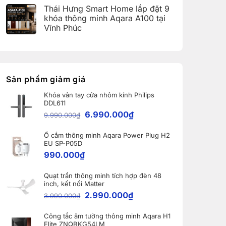
(Aqara
có
Home:
Thái Hưng Smart Home lắp đặt 9
Home
bình
Tổng
Error
luận
hợp
khóa thông minh Aqara A100 tại
Code)
ở
5
Vĩnh Phúc
Bàn
nâng
giao
cấp
Không
Robot
đáng
có
Ecovacs
giá
bình
DEEBOT
nhất
luận
X11
dành
ở
PRO
cho
Thái
OMNI
nhà
Hưng
Sản phẩm giảm giá
và
thông
Smart
WINBOT
minh
Home
W2S
Khóa vân tay cửa nhôm kính Philips
lắp
OMNI
DDL611
đặt
cho
9
6.990.000
₫
khách
9.990.000
₫
khóa
hàng
thông
tại
minh
Bắc
Ổ cắm thông minh Aqara Power Plug H2
Aqara
Ninh
A100
EU SP-P05D
tại
990.000
₫
Vĩnh
Phúc
Quạt trần thông minh tích hợp đèn 48
inch, kết nối Matter
2.990.000
₫
3.990.000
₫
Công tắc âm tường thông minh Aqara H1
Elite ZNQBKG54LM