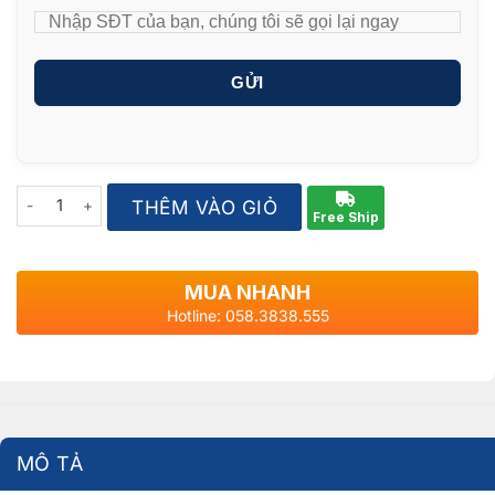
GỬI
Quantity
THÊM VÀO GIỎ
Free Ship
MUA NHANH
Hotline: 058.3838.555
MÔ TẢ