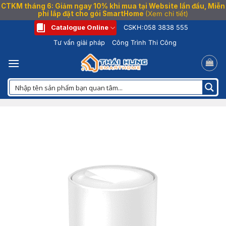
CTKM tháng 6: Giảm ngay 10% khi mua tại Website lần đầu, Miễn
phí lắp đặt cho gói SmartHome
(Xem chi tiết)
Bỏ
Catalogue Online
CSKH:
058 3838 555
qua
Tư vấn giải pháp
Công Trình Thi Công
nội
dung