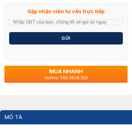
Gặp nhân viên tư vấn trực tiếp
GỬI
MUA NHANH
Hotline: 058.3838.555
MÔ TẢ