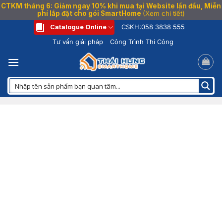
CTKM tháng 6: Giảm ngay 10% khi mua tại Website lần đầu, Miễn
phí lắp đặt cho gói SmartHome
(Xem chi tiết)
Bỏ
Catalogue Online
CSKH:
058 3838 555
qua
Tư vấn giải pháp
Công Trình Thi Công
nội
dung