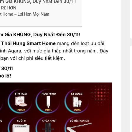
ảm Giá KHỦNG, Duy Nhất Đến 30/11!
Ể RẺ HƠN
t Home – Lợi Hơn Mọi Năm
m Giá KHỦNG, Duy Nhất Đến 30/11!
à
Thái Hưng Smart Home
mang đến loạt ưu đãi
inh Aqara, với mức giá thấp nhất trong năm. Đây
ạn với chi phí siêu tiết kiệm.
 30/11
ỏ lỡ!