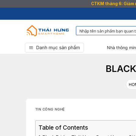
CTKM tháng 6: Giảm n
Bỏ
qua
nội
dung
Danh mục sản phẩm
Nhà thông mi
BLACK
HO
TIN CÔNG NGHỆ
Table of Contents