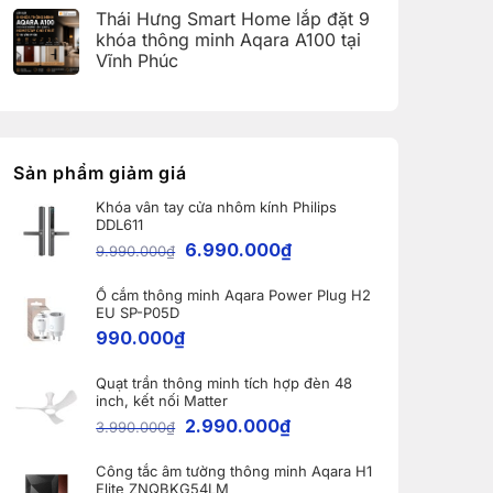
(Aqara
có
Home:
Thái Hưng Smart Home lắp đặt 9
Home
bình
Tổng
Error
luận
hợp
khóa thông minh Aqara A100 tại
Code)
ở
5
Vĩnh Phúc
Bàn
nâng
giao
cấp
Không
Robot
đáng
có
Ecovacs
giá
bình
DEEBOT
nhất
luận
X11
dành
ở
PRO
cho
Thái
OMNI
nhà
Hưng
Sản phẩm giảm giá
và
thông
Smart
WINBOT
minh
Home
W2S
Khóa vân tay cửa nhôm kính Philips
lắp
OMNI
DDL611
đặt
cho
9
6.990.000
₫
khách
9.990.000
₫
khóa
hàng
thông
tại
minh
Bắc
Ổ cắm thông minh Aqara Power Plug H2
Aqara
Ninh
A100
EU SP-P05D
tại
990.000
₫
Vĩnh
Phúc
Quạt trần thông minh tích hợp đèn 48
inch, kết nối Matter
2.990.000
₫
3.990.000
₫
Công tắc âm tường thông minh Aqara H1
Elite ZNQBKG54LM