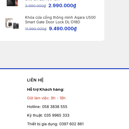
2.990.000
₫
3.990.000
₫
Khóa cửa cổng thông minh Aqara U500
Smart Gate Door Lock DL-D18D
9.490.000
₫
11.990.000
₫
LIÊN HỆ
Hỗ trợ Khách hàng:
Giờ làm việc:
8h - 18h
Hotline:
058 3838 555
Kỹ thuật:
035 9965 333
Thiết bị gia dụng:
0397 602 861