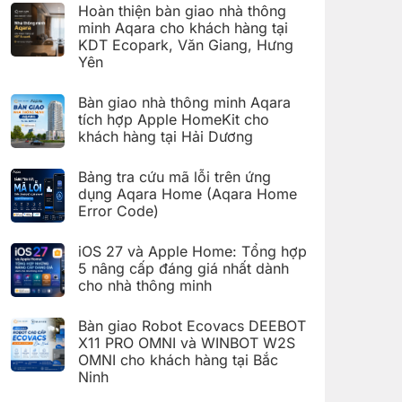
có
đặt
Hoàn thiện bàn giao nhà thông
bình
Giàn
luận
minh Aqara cho khách hàng tại
phơi
ở
thông
KDT Ecopark, Văn Giang, Hưng
Hoàn
minh
thiện
Yên
Aqara
bàn
C100
Không
giao
trên
có
hệ
Bàn giao nhà thông minh Aqara
Aqara
bình
thống
Home
luận
nhà
tích hợp Apple HomeKit cho
ở
thông
khách hàng tại Hải Dương
Hoàn
minh
thiện
Aqara
Không
bàn
cho
có
giao
Bảng tra cứu mã lỗi trên ứng
khách
bình
nhà
hàng
luận
dụng Aqara Home (Aqara Home
thông
tại
ở
minh
Error Code)
KDT
Bàn
Aqara
Times
giao
Không
cho
City,
nhà
có
khách
Hà
thông
iOS 27 và Apple Home: Tổng hợp
bình
hàng
Nội
minh
luận
5 nâng cấp đáng giá nhất dành
tại
Aqara
ở
KDT
tích
cho nhà thông minh
Bảng
Ecopark,
hợp
tra
Văn
Không
Apple
cứu
Giang,
có
HomeKit
mã
Bàn giao Robot Ecovacs DEEBOT
Hưng
bình
cho
lỗi
Yên
luận
X11 PRO OMNI và WINBOT W2S
khách
trên
ở
hàng
ứng
OMNI cho khách hàng tại Bắc
iOS
tại
dụng
27
Ninh
Hải
Aqara
và
Dương
Home
Không
Apple