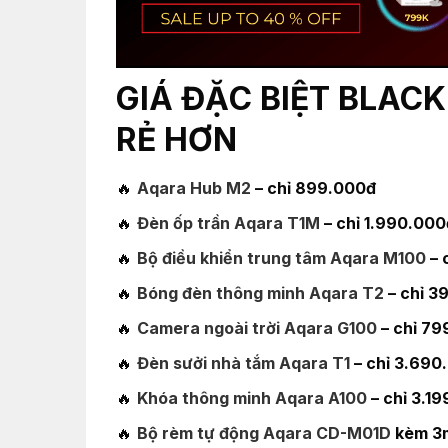
GIÁ ĐẶC BIỆT BLACK
RẺ HƠN
🔥
Aqara Hub M2
– chỉ 899.000đ
🔥
Đèn ốp trần Aqara T1M
– chỉ 1.990.000
🔥
Bộ điều khiển trung tâm Aqara M100
– 
🔥
Bóng đèn thông minh Aqara T2
– chỉ 3
🔥
Camera ngoài trời Aqara G100
– chỉ 79
🔥
Đèn sưởi nhà tắm Aqara T1
– chỉ 3.690
🔥
Khóa thông minh Aqara A100
– chỉ 3.1
🔥
Bộ rèm tự động Aqara CD-M01D
kèm 3m