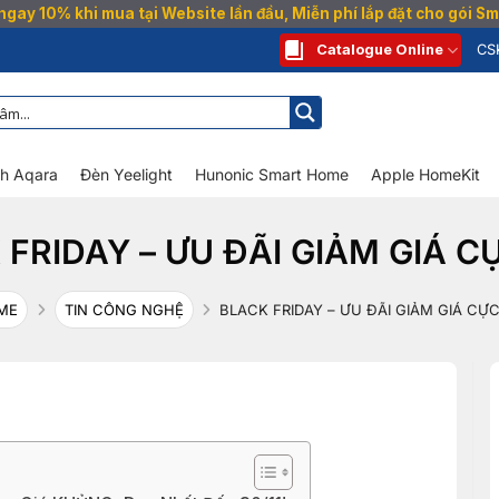
gay 10% khi mua tại Website lần đầu, Miễn phí lắp đặt cho gói 
Catalogue Online
CS
nh Aqara
Đèn Yeelight
Hunonic Smart Home
Apple HomeKit
 FRIDAY – ƯU ĐÃI GIẢM GIÁ C
ME
TIN CÔNG NGHỆ
BLACK FRIDAY – ƯU ĐÃI GIẢM GIÁ CỰ