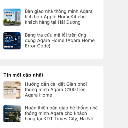
bàn
C100
Không
giao
trên
có
hệ
Bàn giao nhà thông minh Aqara
Aqara
bình
thống
Home
luận
nhà
tích hợp Apple HomeKit cho
ở
thông
khách hàng tại Hải Dương
Hoàn
minh
thiện
Aqara
Không
bàn
cho
có
giao
Bảng tra cứu mã lỗi trên ứng
khách
bình
nhà
hàng
luận
dụng Aqara Home (Aqara Home
thông
tại
ở
minh
Error Code)
KDT
Bàn
Aqara
Times
giao
Không
cho
City,
nhà
có
khách
Hà
thông
bình
hàng
Nội
minh
luận
tại
Aqara
ở
KDT
tích
Bảng
Ecopark,
hợp
tra
Tin mới cập nhật
Văn
Apple
cứu
Giang,
HomeKit
mã
Hưng
Hướng dẫn cài đặt Giàn phơi
cho
lỗi
Yên
khách
trên
thông minh Aqara C100 trên
hàng
ứng
Aqara Home
tại
dụng
Hải
Aqara
Không
Dương
Home
có
Hoàn thiện bàn giao hệ thống nhà
(Aqara
bình
Home
luận
thông minh Aqara cho khách
Error
ở
hàng tại KDT Times City, Hà Nội
Code)
Hướng
dẫn
Không
cài