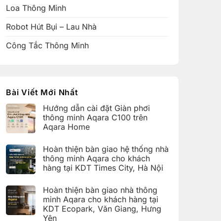
Loa Thông Minh
Robot Hút Bụi – Lau Nhà
Công Tắc Thông Minh
Bài Viết Mới Nhất
Hướng dẫn cài đặt Giàn phơi
thông minh Aqara C100 trên
Aqara Home
Không
có
Hoàn thiện bàn giao hệ thống nhà
bình
luận
thông minh Aqara cho khách
ở
hàng tại KDT Times City, Hà Nội
Hướng
dẫn
Không
cài
có
đặt
Hoàn thiện bàn giao nhà thông
bình
Giàn
luận
minh Aqara cho khách hàng tại
phơi
ở
thông
KDT Ecopark, Văn Giang, Hưng
Hoàn
minh
thiện
Yên
Aqara