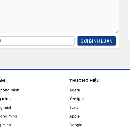
ẨM
THƯƠNG HIỆU
thông minh
Aqara
g minh
Yeelight
ng minh
Ezviz
hông minh
Apple
g minh
Google