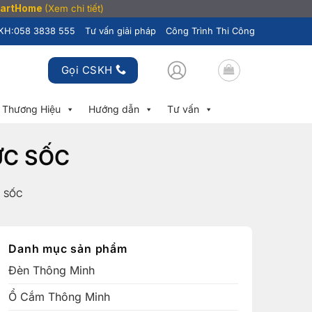
SmartHome
(Xem chi tiết)
KH:
058 3838 555
Tư vấn giải pháp
Công Trình Thi Công
Gọi CSKH
Thương Hiệu
Hướng dẫn
Tư vấn
ỰC SỐC
C SỐC
Danh mục sản phẩm
Đèn Thông Minh
Ổ Cắm Thông Minh