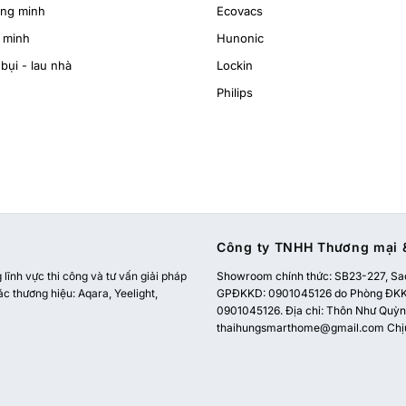
ông minh
Ecovacs
 minh
Hunonic
bụi - lau nhà
Lockin
Philips
Công ty TNHH Thương mại &
ĩnh vực thi công và tư vấn giải pháp
Showroom chính thức:
SB23-227, Sao
ác thương hiệu: Aqara, Yeelight,
GPĐKKD: 0901045126 do Phòng ĐKKD
0901045126. Địa chỉ: Thôn Như Quỳnh
thaihungsmarthome@gmail.com
Chị