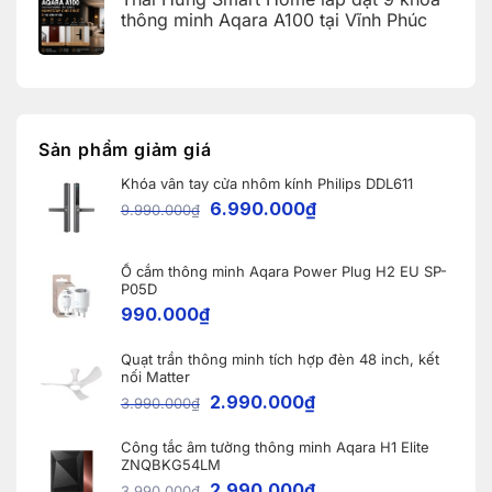
Home
bình
Home:
Error
luận
thông minh Aqara A100 tại Vĩnh Phúc
Tổng
Code)
ở
hợp
Bàn
Không
5
giao
có
nâng
Robot
bình
cấp
Ecovacs
luận
đáng
ở
DEEBOT
giá
Thái
X11
nhất
Hưng
PRO
dành
Smart
OMNI
Sản phẩm giảm giá
cho
Home
và
nhà
lắp
WINBOT
thông
Khóa vân tay cửa nhôm kính Philips DDL611
đặt
W2S
minh
9
OMNI
6.990.000
₫
9.990.000
₫
khóa
cho
thông
khách
minh
hàng
Aqara
tại
A100
Ổ cắm thông minh Aqara Power Plug H2 EU SP-
Bắc
tại
Ninh
P05D
Vĩnh
990.000
₫
Phúc
Quạt trần thông minh tích hợp đèn 48 inch, kết
nối Matter
2.990.000
₫
3.990.000
₫
Công tắc âm tường thông minh Aqara H1 Elite
ZNQBKG54LM
2.990.000
₫
3.990.000
₫