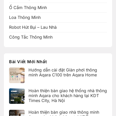
Ổ Cắm Thông Minh
Loa Thông Minh
Robot Hút Bụi – Lau Nhà
Công Tắc Thông Minh
Bài Viết Mới Nhất
Hướng dẫn cài đặt Giàn phơi thông
minh Aqara C100 trên Aqara Home
Không
có
bình
Hoàn thiện bàn giao hệ thống nhà thông
luận
ở
minh Aqara cho khách hàng tại KDT
Hướng
Times City, Hà Nội
dẫn
cài
Không
đặt
có
Giàn
Hoàn thiện bàn giao nhà thông minh
bình
phơi