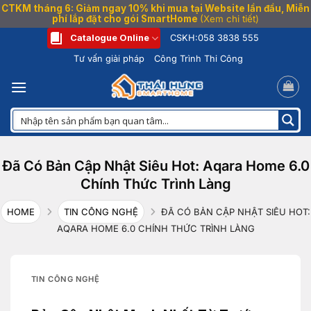
CTKM tháng 6: Giảm ngay 10% khi mua tại Website lần đầu, Miễn
phí lắp đặt cho gói SmartHome
(Xem chi tiết)
Bỏ
Catalogue Online
CSKH:
058 3838 555
qua
Tư vấn giải pháp
Công Trình Thi Công
nội
dung
Đã Có Bản Cập Nhật Siêu Hot: Aqara Home 6.0
Chính Thức Trình Làng
HOME
TIN CÔNG NGHỆ
ĐÃ CÓ BẢN CẬP NHẬT SIÊU HOT:
AQARA HOME 6.0 CHÍNH THỨC TRÌNH LÀNG
TIN CÔNG NGHỆ