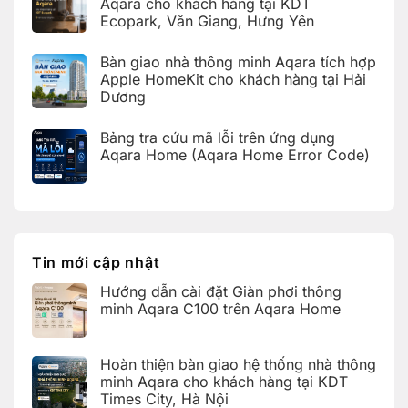
luận
Aqara cho khách hàng tại KDT
thông
ở
minh
Ecopark, Văn Giang, Hưng Yên
Hoàn
Aqara
thiện
C100
Không
bàn
trên
có
giao
Bàn giao nhà thông minh Aqara tích hợp
Aqara
bình
hệ
Home
luận
Apple HomeKit cho khách hàng tại Hải
thống
ở
nhà
Dương
Hoàn
thông
thiện
Không
minh
bàn
có
Aqara
giao
Bảng tra cứu mã lỗi trên ứng dụng
bình
cho
nhà
luận
Aqara Home (Aqara Home Error Code)
khách
thông
ở
hàng
minh
Bàn
Không
tại
Aqara
giao
có
KDT
cho
nhà
bình
Times
khách
thông
luận
City,
hàng
ở
minh
Hà
tại
Bảng
Aqara
Nội
KDT
tra
tích
Ecopark,
cứu
hợp
Tin mới cập nhật
Văn
mã
Apple
Giang,
lỗi
HomeKit
Hưng
Hướng dẫn cài đặt Giàn phơi thông
trên
cho
Yên
ứng
khách
minh Aqara C100 trên Aqara Home
dụng
hàng
Aqara
tại
Không
Home
Hải
có
(Aqara
Dương
bình
Hoàn thiện bàn giao hệ thống nhà thông
Home
luận
Error
ở
minh Aqara cho khách hàng tại KDT
Code)
Hướng
Times City, Hà Nội
dẫn