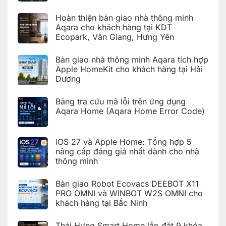
cài
Không
đặt
có
Giàn
Hoàn thiện bàn giao nhà thông minh
bình
phơi
luận
Aqara cho khách hàng tại KDT
thông
ở
minh
Ecopark, Văn Giang, Hưng Yên
Hoàn
Aqara
thiện
C100
Không
bàn
trên
có
giao
Bàn giao nhà thông minh Aqara tích hợp
Aqara
bình
hệ
Home
luận
Apple HomeKit cho khách hàng tại Hải
thống
ở
nhà
Dương
Hoàn
thông
thiện
Không
minh
bàn
có
Aqara
giao
Bảng tra cứu mã lỗi trên ứng dụng
bình
cho
nhà
luận
Aqara Home (Aqara Home Error Code)
khách
thông
ở
hàng
minh
Bàn
Không
tại
Aqara
giao
có
KDT
cho
nhà
bình
Times
khách
iOS 27 và Apple Home: Tổng hợp 5
thông
luận
City,
hàng
ở
minh
Hà
nâng cấp đáng giá nhất dành cho nhà
tại
Bảng
Aqara
Nội
KDT
thông minh
tra
tích
Ecopark,
cứu
hợp
Văn
Không
mã
Apple
Giang,
có
lỗi
HomeKit
Bàn giao Robot Ecovacs DEEBOT X11
Hưng
bình
trên
cho
Yên
luận
PRO OMNI và WINBOT W2S OMNI cho
ứng
khách
ở
dụng
hàng
khách hàng tại Bắc Ninh
iOS
Aqara
tại
27
Home
Hải
Không
và
(Aqara
Dương
có
Apple
Thái Hưng Smart Home lắp đặt 9 khóa