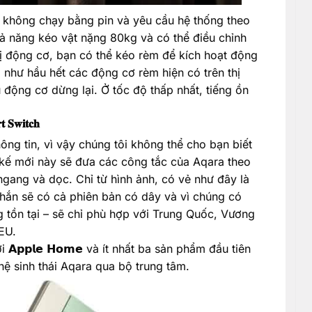
 không chạy bằng pin và yêu cầu hệ thống theo
hả năng kéo vật nặng 80kg và có thể điều chỉnh
ị động cơ, bạn có thể kéo rèm để kích hoạt động
như hầu hết các động cơ rèm hiện có trên thị
 động cơ dừng lại. Ở tốc độ thấp nhất, tiếng ồn
𝐰𝐢𝐭𝐜𝐡
hông tin, vì vậy chúng tôi không thể cho bạn biết
 kế mới này sẽ đưa các công tắc của Aqara theo
gang và dọc. Chỉ từ hình ảnh, có vẻ như đây là
ắn sẽ có cả phiên bản có dây và vì chúng có
 tồn tại – sẽ chỉ phù hợp với Trung Quốc, Vương
EU.
𝗽𝗽𝗹𝗲 𝗛𝗼𝗺𝗲 và ít nhất ba sản phẩm đầu tiên
hệ sinh thái Aqara qua bộ trung tâm.