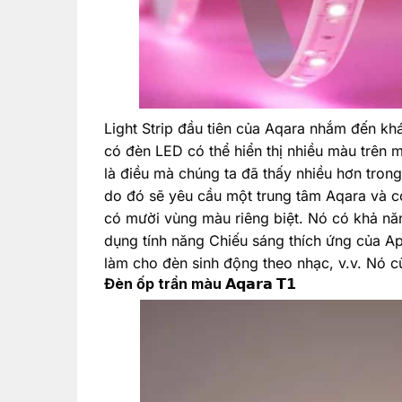
Light Strip đầu tiên của Aqara nhắm đến kh
có đèn LED có thể hiển thị nhiều màu trên 
là điều mà chúng ta đã thấy nhiều hơn tron
do đó sẽ yêu cầu một trung tâm Aqara và có
có mười vùng màu riêng biệt. Nó có khả nă
dụng tính năng Chiếu sáng thích ứng của App
làm cho đèn sinh động theo nhạc, v.v. Nó c
Đèn ốp trần màu 𝗔𝗾𝗮𝗿𝗮 𝗧𝟭