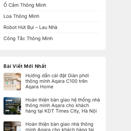
Ổ Cắm Thông Minh
Loa Thông Minh
Robot Hút Bụi – Lau Nhà
Công Tắc Thông Minh
Bài Viết Mới Nhất
Hướng dẫn cài đặt Giàn phơi
thông minh Aqara C100 trên
Aqara Home
Không
có
Hoàn thiện bàn giao hệ thống nhà
bình
luận
thông minh Aqara cho khách
ở
hàng tại KDT Times City, Hà Nội
Hướng
dẫn
Không
cài
có
đặt
Hoàn thiện bàn giao nhà thông
bình
Giàn
luận
minh Aqara cho khách hàng tại
phơi