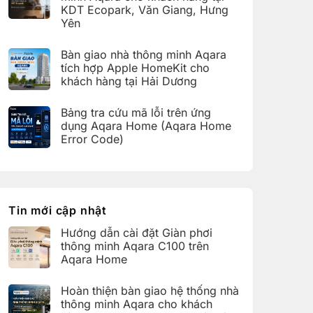
ở
thông
KDT Ecopark, Văn Giang, Hưng
Hoàn
minh
thiện
Yên
Aqara
bàn
C100
Không
giao
trên
có
hệ
Bàn giao nhà thông minh Aqara
Aqara
bình
thống
Home
luận
nhà
tích hợp Apple HomeKit cho
ở
thông
khách hàng tại Hải Dương
Hoàn
minh
thiện
Aqara
Không
bàn
cho
có
giao
Bảng tra cứu mã lỗi trên ứng
khách
bình
nhà
hàng
luận
dụng Aqara Home (Aqara Home
thông
tại
ở
minh
Error Code)
KDT
Bàn
Aqara
Times
giao
Không
cho
City,
nhà
có
khách
Hà
thông
bình
hàng
Nội
minh
luận
tại
Aqara
ở
KDT
tích
Bảng
Ecopark,
hợp
tra
Tin mới cập nhật
Văn
Apple
cứu
Giang,
HomeKit
mã
Hưng
Hướng dẫn cài đặt Giàn phơi
cho
lỗi
Yên
khách
trên
thông minh Aqara C100 trên
hàng
ứng
Aqara Home
tại
dụng
Hải
Aqara
Không
Dương
Home
có
Hoàn thiện bàn giao hệ thống nhà
(Aqara
bình
Home
luận
thông minh Aqara cho khách
Error
ở