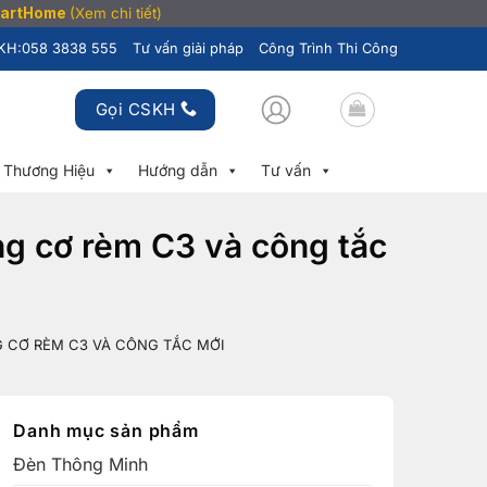
SmartHome
(Xem chi tiết)
KH:
058 3838 555
Tư vấn giải pháp
Công Trình Thi Công
Gọi CSKH
Thương Hiệu
Hướng dẫn
Tư vấn
ộng cơ rèm C3 và công tắc
G CƠ RÈM C3 VÀ CÔNG TẮC MỚI
Danh mục sản phẩm
Đèn Thông Minh