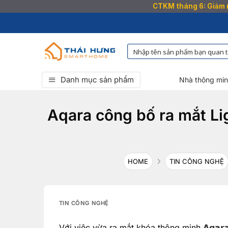
CTKM tháng 6: Giảm n
Bỏ
qua
nội
dung
Danh mục sản phẩm
Nhà thông mi
Aqara công bố ra mắt Lig
HOME
TIN CÔNG NGHỆ
TIN CÔNG NGHỆ
Với việc vừa ra mắt khóa thông minh
𝗔𝗾𝗮𝗿