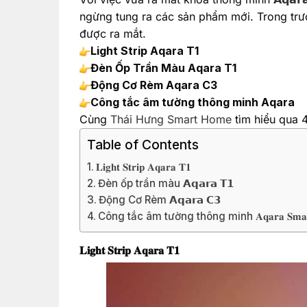
ngừng tung ra các sản phẩm mới. Trong trườ
được ra mắt.
Light Strip Aqara T1
Đèn Ốp Trần Màu Aqara T1
Động Cơ Rèm Aqara C3
Công tắc âm tường thông minh Aqara
Cùng
Thái Hưng Smart Home
tìm hiểu qua 
Table of Contents
𝐋𝐢𝐠𝐡𝐭 𝐒𝐭𝐫𝐢𝐩 𝐀𝐪𝐚𝐫𝐚 𝐓𝟏
Đèn ốp trần màu 𝗔𝗾𝗮𝗿𝗮 𝗧𝟭
Động Cơ Rèm 𝗔𝗾𝗮𝗿𝗮 𝗖𝟯
Công tắc âm tường thông minh 𝐀𝐪𝐚𝐫𝐚 𝐒𝐦𝐚𝐫𝐭 
𝐋𝐢𝐠𝐡𝐭 𝐒𝐭𝐫𝐢𝐩 𝐀𝐪𝐚𝐫𝐚 𝐓𝟏