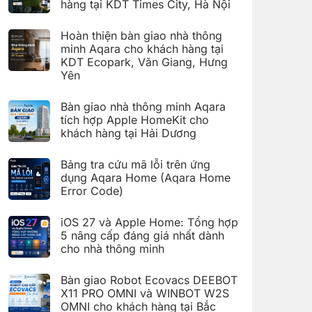
hàng tại KDT Times City, Hà Nội
Code)
Hướng
dẫn
Không
cài
có
đặt
Hoàn thiện bàn giao nhà thông
bình
Giàn
luận
minh Aqara cho khách hàng tại
phơi
ở
thông
KDT Ecopark, Văn Giang, Hưng
Hoàn
minh
thiện
Yên
Aqara
bàn
C100
Không
giao
trên
có
hệ
Bàn giao nhà thông minh Aqara
Aqara
bình
thống
Home
luận
nhà
tích hợp Apple HomeKit cho
ở
thông
khách hàng tại Hải Dương
Hoàn
minh
thiện
Aqara
Không
bàn
cho
có
giao
Bảng tra cứu mã lỗi trên ứng
khách
bình
nhà
hàng
luận
dụng Aqara Home (Aqara Home
thông
tại
ở
minh
Error Code)
KDT
Bàn
Aqara
Times
giao
Không
cho
City,
nhà
có
khách
Hà
thông
iOS 27 và Apple Home: Tổng hợp
bình
hàng
Nội
minh
luận
5 nâng cấp đáng giá nhất dành
tại
Aqara
ở
KDT
tích
cho nhà thông minh
Bảng
Ecopark,
hợp
tra
Văn
Không
Apple
cứu
Giang,
có
HomeKit
mã
Bàn giao Robot Ecovacs DEEBOT
Hưng
bình
cho
lỗi
Yên
luận
X11 PRO OMNI và WINBOT W2S
khách
trên
ở
hàng
ứng
OMNI cho khách hàng tại Bắc
iOS
tại