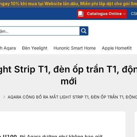
gay 10% khi mua tại Website lần đầu, Miễn phí lắp đặt cho gói 
Catalogue Online
CS
nh Aqara
Đèn Yeelight
Hunonic Smart Home
Apple HomeKit
ht Strip T1, đèn ốp trần T1, đ
mới
AQARA CÔNG BỐ RA MẮT LIGHT STRIP T1, ĐÈN ỐP TRẦN T1, ĐỘN
 𝗨𝟭𝟬𝟬
, thì Aqara dường như không bao giờ