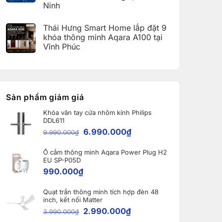
dụng
27
Ninh
Hải
Aqara
và
Dương
Home
Không
Apple
(Aqara
có
Home:
Thái Hưng Smart Home lắp đặt 9
Home
bình
Tổng
Error
luận
hợp
khóa thông minh Aqara A100 tại
Code)
ở
5
Vĩnh Phúc
Bàn
nâng
giao
cấp
Không
Robot
đáng
có
Ecovacs
giá
bình
DEEBOT
nhất
luận
X11
dành
ở
PRO
cho
Thái
OMNI
nhà
Hưng
Sản phẩm giảm giá
và
thông
Smart
WINBOT
minh
Home
W2S
Khóa vân tay cửa nhôm kính Philips
lắp
OMNI
DDL611
đặt
cho
9
6.990.000
₫
khách
9.990.000
₫
khóa
hàng
thông
tại
minh
Bắc
Ổ cắm thông minh Aqara Power Plug H2
Aqara
Ninh
A100
EU SP-P05D
tại
990.000
₫
Vĩnh
Phúc
Quạt trần thông minh tích hợp đèn 48
inch, kết nối Matter
2.990.000
₫
3.990.000
₫