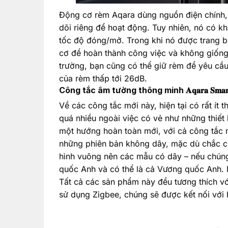
Động cơ rèm Aqara dùng nguồn điện chính,
dõi riêng để hoạt động. Tuy nhiên, nó có k
tốc độ đóng/mở. Trong khi nó được trang b
cơ để hoàn thành công việc và không giống 
trường, bạn cũng có thể giữ rèm để yêu cầu
của rèm thấp tới 26dB.
Công tắc âm tường thông minh 𝐀𝐪𝐚𝐫𝐚 𝐒𝐦𝐚𝐫𝐭 𝐒
Về các công tắc mới này, hiện tại có rất ít t
quá nhiều ngoài việc có vẻ như những thiết
một hướng hoàn toàn mới, với cả công tắc n
những phiên bản không dây, mặc dù chắc ch
hình vuông nên các mẫu có dây – nếu chúng
quốc Anh và có thể là cả Vương quốc Anh. 
Tất cả các sản phẩm này đều tương thích với 
sử dụng Zigbee, chúng sẽ được kết nối với 