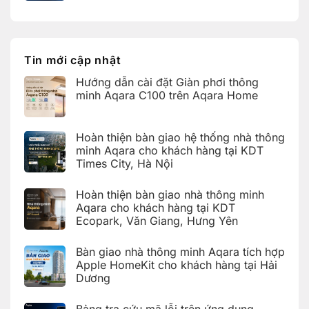
giao
có
KDT
cho
nhà
bình
Times
khách
thông
luận
City,
hàng
ở
minh
Hà
tại
Bảng
Aqara
Nội
KDT
tra
tích
Ecopark,
cứu
hợp
Tin mới cập nhật
Văn
mã
Apple
Giang,
lỗi
HomeKit
Hưng
Hướng dẫn cài đặt Giàn phơi thông
trên
cho
Yên
ứng
khách
minh Aqara C100 trên Aqara Home
dụng
hàng
Aqara
tại
Không
Home
Hải
có
(Aqara
Dương
bình
Hoàn thiện bàn giao hệ thống nhà thông
Home
luận
Error
ở
minh Aqara cho khách hàng tại KDT
Code)
Hướng
Times City, Hà Nội
dẫn
cài
Không
đặt
có
Giàn
Hoàn thiện bàn giao nhà thông minh
bình
phơi
luận
Aqara cho khách hàng tại KDT
thông
ở
minh
Ecopark, Văn Giang, Hưng Yên
Hoàn
Aqara
thiện
C100
Không
bàn
trên
có
giao
Bàn giao nhà thông minh Aqara tích hợp
Aqara
bình
hệ
Home
luận
Apple HomeKit cho khách hàng tại Hải
thống
ở
nhà
Dương
Hoàn
thông
thiện
Không
minh
bàn
có
Aqara
giao
Bảng tra cứu mã lỗi trên ứng dụng