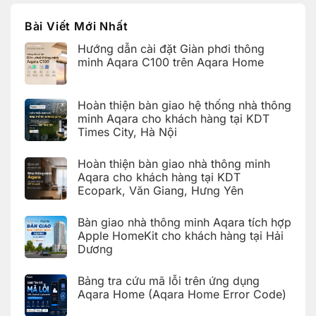
Bài Viết Mới Nhất
Hướng dẫn cài đặt Giàn phơi thông
minh Aqara C100 trên Aqara Home
Không
có
bình
Hoàn thiện bàn giao hệ thống nhà thông
luận
ở
minh Aqara cho khách hàng tại KDT
Hướng
Times City, Hà Nội
dẫn
cài
Không
đặt
có
Giàn
Hoàn thiện bàn giao nhà thông minh
bình
phơi
luận
Aqara cho khách hàng tại KDT
thông
ở
minh
Ecopark, Văn Giang, Hưng Yên
Hoàn
Aqara
thiện
C100
Không
bàn
trên
có
giao
Bàn giao nhà thông minh Aqara tích hợp
Aqara
bình
hệ
Home
luận
Apple HomeKit cho khách hàng tại Hải
thống
ở
nhà
Dương
Hoàn
thông
thiện
Không
minh
bàn
có
Aqara
giao
Bảng tra cứu mã lỗi trên ứng dụng
bình
cho
nhà
luận
Aqara Home (Aqara Home Error Code)
khách
thông
ở
hàng
minh
Bàn
Không
tại
Aqara