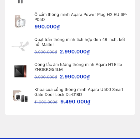
thông
khách
minh
hàng
Aqara
tại
A100
Ổ cắm thông minh Aqara Power Plug H2 EU SP-
Bắc
tại
Ninh
P05D
Vĩnh
990.000
₫
Phúc
Quạt trần thông minh tích hợp đèn 48 inch, kết
nối Matter
2.990.000
₫
3.990.000
₫
Công tắc âm tường thông minh Aqara H1 Elite
ZNQBKG54LM
2.990.000
₫
3.990.000
₫
Khóa cửa cổng thông minh Aqara U500 Smart
Gate Door Lock DL-D18D
9.490.000
₫
11.990.000
₫