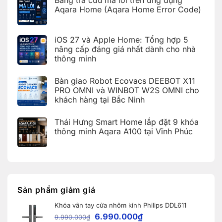
bình
cho
nhà
luận
Aqara Home (Aqara Home Error Code)
khách
thông
ở
hàng
minh
Bàn
Không
tại
Aqara
giao
có
KDT
cho
nhà
bình
Times
khách
iOS 27 và Apple Home: Tổng hợp 5
thông
luận
City,
hàng
ở
minh
Hà
nâng cấp đáng giá nhất dành cho nhà
tại
Bảng
Aqara
Nội
KDT
thông minh
tra
tích
Ecopark,
cứu
hợp
Văn
Không
mã
Apple
Giang,
có
lỗi
HomeKit
Bàn giao Robot Ecovacs DEEBOT X11
Hưng
bình
trên
cho
Yên
luận
PRO OMNI và WINBOT W2S OMNI cho
ứng
khách
ở
dụng
hàng
khách hàng tại Bắc Ninh
iOS
Aqara
tại
27
Home
Hải
Không
và
(Aqara
Dương
có
Apple
Thái Hưng Smart Home lắp đặt 9 khóa
Home
bình
Home:
Error
luận
thông minh Aqara A100 tại Vĩnh Phúc
Tổng
Code)
ở
hợp
Bàn
Không
5
giao
có
nâng
Robot
bình
cấp
Ecovacs
luận
đáng
ở
DEEBOT
giá
Thái
X11
nhất
Hưng
PRO
dành
Smart
OMNI
Sản phẩm giảm giá
cho
Home
và
nhà
lắp
WINBOT
thông
Khóa vân tay cửa nhôm kính Philips DDL611
đặt
W2S
minh
9
OMNI
6.990.000
₫
9.990.000
₫
khóa
cho