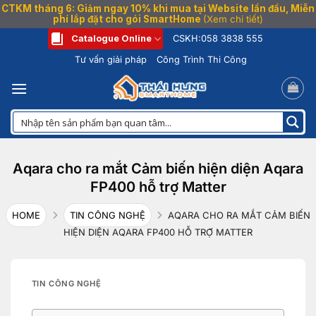
CTKM tháng 6: Giảm ngay 10% khi mua tại Website lần đầu, Miễn
phí lắp đặt cho gói SmartHome
(Xem chi tiết)
Bỏ
Catalogue Online
CSKH:
058 3838 555
qua
Tư vấn giải pháp
Công Trình Thi Công
nội
dung
Aqara cho ra mắt Cảm biến hiện diện Aqara
FP400 hỗ trợ Matter
HOME
TIN CÔNG NGHỆ
AQARA CHO RA MẮT CẢM BIẾN
HIỆN DIỆN AQARA FP400 HỖ TRỢ MATTER
TIN CÔNG NGHỆ