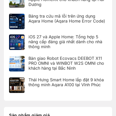
thống
ở
nhà
Dương
Hoàn
thông
thiện
Không
minh
bàn
có
Aqara
giao
Bảng tra cứu mã lỗi trên ứng dụng
bình
cho
nhà
luận
Aqara Home (Aqara Home Error Code)
khách
thông
ở
hàng
minh
Bàn
Không
tại
Aqara
giao
có
KDT
cho
nhà
bình
Times
khách
iOS 27 và Apple Home: Tổng hợp 5
thông
luận
City,
hàng
ở
minh
Hà
nâng cấp đáng giá nhất dành cho nhà
tại
Bảng
Aqara
Nội
KDT
thông minh
tra
tích
Ecopark,
cứu
hợp
Văn
Không
mã
Apple
Giang,
có
lỗi
HomeKit
Bàn giao Robot Ecovacs DEEBOT X11
Hưng
bình
trên
cho
Yên
luận
PRO OMNI và WINBOT W2S OMNI cho
ứng
khách
ở
dụng
hàng
khách hàng tại Bắc Ninh
iOS
Aqara
tại
27
Home
Hải
Không
và
(Aqara
Dương
có
Apple
Thái Hưng Smart Home lắp đặt 9 khóa
Home
bình
Home:
Error
luận
thông minh Aqara A100 tại Vĩnh Phúc
Tổng
Code)
ở
hợp
Bàn
Không
5
giao
có
nâng
Robot
bình
cấp
Ecovacs
luận
đáng
ở
DEEBOT
giá
Thái
X11
nhất
Hưng
PRO
dành
Smart
OMNI
Sản phẩm giảm giá
cho