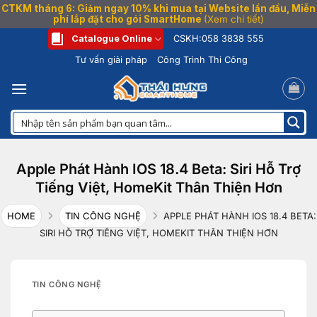
CTKM tháng 6: Giảm ngay 10% khi mua tại Website lần đầu, Miễn
phí lắp đặt cho gói SmartHome
(Xem chi tiết)
Bỏ
Catalogue Online
CSKH:
058 3838 555
qua
Tư vấn giải pháp
Công Trình Thi Công
nội
dung
Apple Phát Hành IOS 18.4 Beta: Siri Hỗ Trợ
Tiếng Việt, HomeKit Thân Thiện Hơn
HOME
TIN CÔNG NGHỆ
APPLE PHÁT HÀNH IOS 18.4 BETA:
SIRI HỖ TRỢ TIẾNG VIỆT, HOMEKIT THÂN THIỆN HƠN
TIN CÔNG NGHỆ