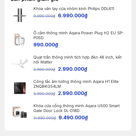
Home
và
nhà
lắp
WINBOT
thông
Khóa vân tay cửa nhôm kính Philips DDL611
đặt
W2S
minh
9
OMNI
6.990.000
₫
9.990.000
₫
khóa
cho
thông
khách
minh
hàng
Aqara
tại
A100
Ổ cắm thông minh Aqara Power Plug H2 EU SP-
Bắc
tại
Ninh
P05D
Vĩnh
990.000
₫
Phúc
Quạt trần thông minh tích hợp đèn 48 inch, kết
nối Matter
2.990.000
₫
3.990.000
₫
Công tắc âm tường thông minh Aqara H1 Elite
ZNQBKG54LM
2.990.000
₫
3.990.000
₫
Khóa cửa cổng thông minh Aqara U500 Smart
Gate Door Lock DL-D18D
9.490.000
₫
11.990.000
₫