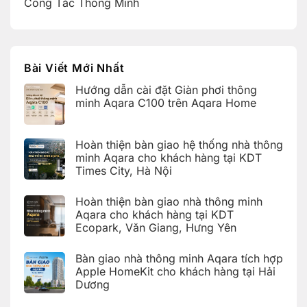
Công Tắc Thông Minh
Bài Viết Mới Nhất
Hướng dẫn cài đặt Giàn phơi thông
minh Aqara C100 trên Aqara Home
Không
có
bình
Hoàn thiện bàn giao hệ thống nhà thông
luận
ở
minh Aqara cho khách hàng tại KDT
Hướng
Times City, Hà Nội
dẫn
cài
Không
đặt
có
Giàn
Hoàn thiện bàn giao nhà thông minh
bình
phơi
luận
Aqara cho khách hàng tại KDT
thông
ở
minh
Ecopark, Văn Giang, Hưng Yên
Hoàn
Aqara
thiện
C100
Không
bàn
trên
có
giao
Bàn giao nhà thông minh Aqara tích hợp
Aqara
bình
hệ
Home
luận
Apple HomeKit cho khách hàng tại Hải
thống
ở
nhà
Dương
Hoàn
thông
thiện
Không
minh
bàn