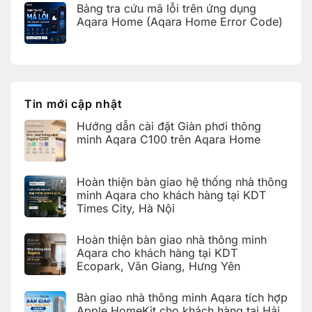
có
Aqara
giao
Bảng tra cứu mã lỗi trên ứng dụng
bình
cho
nhà
luận
Aqara Home (Aqara Home Error Code)
khách
thông
ở
hàng
minh
Bàn
Không
tại
Aqara
giao
có
KDT
cho
nhà
bình
Times
khách
thông
luận
City,
hàng
ở
minh
Hà
tại
Bảng
Aqara
Nội
KDT
tra
tích
Ecopark,
cứu
hợp
Tin mới cập nhật
Văn
mã
Apple
Giang,
lỗi
HomeKit
Hưng
Hướng dẫn cài đặt Giàn phơi thông
trên
cho
Yên
ứng
khách
minh Aqara C100 trên Aqara Home
dụng
hàng
Aqara
tại
Không
Home
Hải
có
(Aqara
Dương
bình
Hoàn thiện bàn giao hệ thống nhà thông
Home
luận
Error
ở
minh Aqara cho khách hàng tại KDT
Code)
Hướng
Times City, Hà Nội
dẫn
cài
Không
đặt
có
Giàn
Hoàn thiện bàn giao nhà thông minh
bình
phơi
luận
Aqara cho khách hàng tại KDT
thông
ở
minh
Ecopark, Văn Giang, Hưng Yên
Hoàn
Aqara
thiện
C100
Không
bàn
trên
có
giao
Bàn giao nhà thông minh Aqara tích hợp
Aqara
bình
hệ
Home
luận
Apple HomeKit cho khách hàng tại Hải