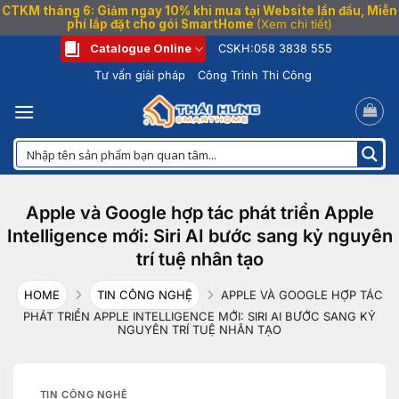
CTKM tháng 6: Giảm ngay 10% khi mua tại Website lần đầu, Miễn
phí lắp đặt cho gói SmartHome
(Xem chi tiết)
Bỏ
Catalogue Online
CSKH:
058 3838 555
qua
Tư vấn giải pháp
Công Trình Thi Công
nội
dung
Apple và Google hợp tác phát triển Apple
Intelligence mới: Siri AI bước sang kỷ nguyên
trí tuệ nhân tạo
HOME
TIN CÔNG NGHỆ
APPLE VÀ GOOGLE HỢP TÁC
PHÁT TRIỂN APPLE INTELLIGENCE MỚI: SIRI AI BƯỚC SANG KỶ
NGUYÊN TRÍ TUỆ NHÂN TẠO
TIN CÔNG NGHỆ