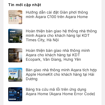
tích
Ecopark,
cứu
hợp
Tin mới cập nhật
Văn
mã
Apple
Giang,
lỗi
HomeKit
Hưng
Hướng dẫn cài đặt Giàn phơi thông
trên
cho
Yên
ứng
khách
minh Aqara C100 trên Aqara Home
dụng
hàng
Aqara
tại
Không
Home
Hải
có
(Aqara
Dương
bình
Hoàn thiện bàn giao hệ thống nhà thông
Home
luận
Error
ở
minh Aqara cho khách hàng tại KDT
Code)
Hướng
Times City, Hà Nội
dẫn
cài
Không
đặt
có
Giàn
Hoàn thiện bàn giao nhà thông minh
bình
phơi
luận
Aqara cho khách hàng tại KDT
thông
ở
minh
Ecopark, Văn Giang, Hưng Yên
Hoàn
Aqara
thiện
C100
Không
bàn
trên
có
giao
Bàn giao nhà thông minh Aqara tích hợp
Aqara
bình
hệ
Home
luận
Apple HomeKit cho khách hàng tại Hải
thống
ở
nhà
Dương
Hoàn
thông
thiện
Không
minh
bàn
có
Aqara
giao
Bảng tra cứu mã lỗi trên ứng dụng
bình
cho
nhà
luận
Aqara Home (Aqara Home Error Code)
khách
thông
ở
hàng
minh
Bàn
Không
tại
Aqara
giao
có
KDT
cho
nhà
bình