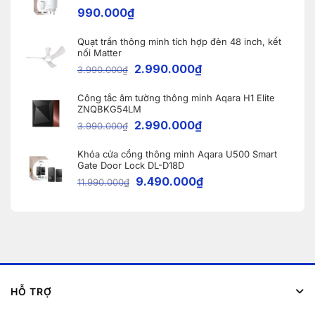
Vĩnh
990.000
₫
Phúc
Quạt trần thông minh tích hợp đèn 48 inch, kết
nối Matter
2.990.000
₫
3.990.000
₫
Công tắc âm tường thông minh Aqara H1 Elite
ZNQBKG54LM
2.990.000
₫
3.990.000
₫
Khóa cửa cổng thông minh Aqara U500 Smart
Gate Door Lock DL-D18D
9.490.000
₫
11.990.000
₫
HỖ TRỢ