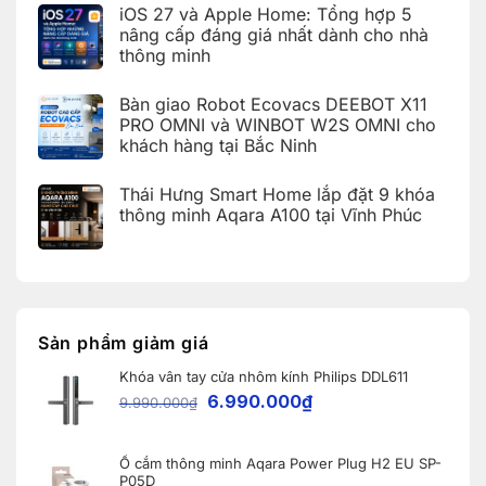
Times
khách
iOS 27 và Apple Home: Tổng hợp 5
thông
luận
City,
hàng
ở
minh
Hà
nâng cấp đáng giá nhất dành cho nhà
tại
Bảng
Aqara
Nội
KDT
thông minh
tra
tích
Ecopark,
cứu
hợp
Văn
Không
mã
Apple
Giang,
có
lỗi
HomeKit
Bàn giao Robot Ecovacs DEEBOT X11
Hưng
bình
trên
cho
Yên
luận
PRO OMNI và WINBOT W2S OMNI cho
ứng
khách
ở
dụng
hàng
khách hàng tại Bắc Ninh
iOS
Aqara
tại
27
Home
Hải
Không
và
(Aqara
Dương
có
Apple
Thái Hưng Smart Home lắp đặt 9 khóa
Home
bình
Home:
Error
luận
thông minh Aqara A100 tại Vĩnh Phúc
Tổng
Code)
ở
hợp
Bàn
Không
5
giao
có
nâng
Robot
bình
cấp
Ecovacs
luận
đáng
ở
DEEBOT
giá
Thái
X11
nhất
Hưng
PRO
dành
Smart
OMNI
Sản phẩm giảm giá
cho
Home
và
nhà
lắp
WINBOT
thông
Khóa vân tay cửa nhôm kính Philips DDL611
đặt
W2S
minh
9
OMNI
6.990.000
₫
9.990.000
₫
khóa
cho
thông
khách
minh
hàng
Aqara
tại
A100
Ổ cắm thông minh Aqara Power Plug H2 EU SP-
Bắc
tại
Ninh
P05D