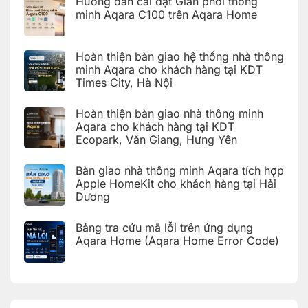
Hướng dẫn cài đặt Giàn phơi thông
minh Aqara C100 trên Aqara Home
Không
có
bình
Hoàn thiện bàn giao hệ thống nhà thông
luận
ở
minh Aqara cho khách hàng tại KDT
Hướng
Times City, Hà Nội
dẫn
cài
Không
đặt
có
Giàn
Hoàn thiện bàn giao nhà thông minh
bình
phơi
luận
Aqara cho khách hàng tại KDT
thông
ở
minh
Ecopark, Văn Giang, Hưng Yên
Hoàn
Aqara
thiện
C100
Không
bàn
trên
có
giao
Bàn giao nhà thông minh Aqara tích hợp
Aqara
bình
hệ
Home
luận
Apple HomeKit cho khách hàng tại Hải
thống
ở
nhà
Dương
Hoàn
thông
thiện
Không
minh
bàn
có
Aqara
giao
Bảng tra cứu mã lỗi trên ứng dụng
bình
cho
nhà
luận
Aqara Home (Aqara Home Error Code)
khách
thông
ở
hàng
minh
Bàn
Không
tại
Aqara
giao
có
KDT
cho
nhà
bình
Times
khách
thông
luận
City,
hàng
ở
minh
Hà
tại
Bảng
Aqara
Nội
KDT
tra