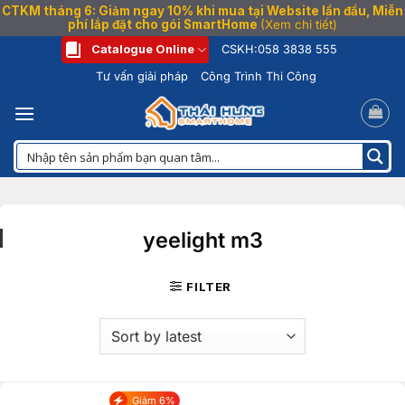
CTKM tháng 6: Giảm ngay 10% khi mua tại Website lần đầu, Miễn
phí lắp đặt cho gói SmartHome
(Xem chi tiết)
Bỏ
Catalogue Online
CSKH:
058 3838 555
qua
Tư vấn giải pháp
Công Trình Thi Công
nội
dung
yeelight m3
FILTER
Giảm 6%