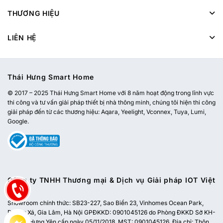
THƯƠNG HIỆU
LIÊN HỆ
Thái Hưng Smart Home
© 2017 – 2025 Thái Hưng Smart Home với 8 năm hoạt động trong lĩnh vực
thi công và tư vấn giải pháp thiết bị nhà thông minh, chúng tôi hiện thi công
giải pháp đến từ các thương hiệu: Aqara, Yeelight, Vconnex, Tuya, Lumi,
Google.
Công ty TNHH Thương mại & Dịch vụ Giải pháp IOT Việt
Nam
Showroom chính thức:
SB23-227, Sao Biển 23, Vinhomes Ocean Park,
Dương Xá, Gia Lâm, Hà Nội
GPĐKKD: 0901045126 do Phòng ĐKKD Sở KH-
ĐT tỉnh Hưng Yên cấp ngày 05/11/2018. MST: 0901045126. Địa chỉ: Thôn