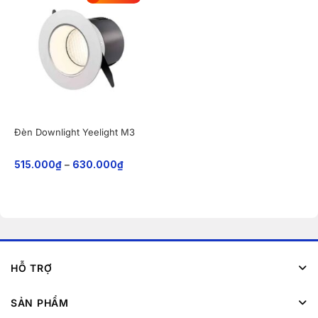
Đèn Downlight Yeelight M3
515.000
₫
–
630.000
₫
HỖ TRỢ
SẢN PHẨM