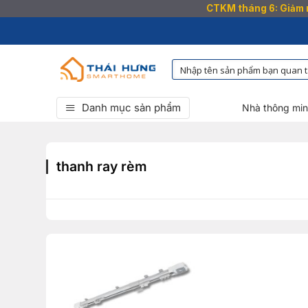
CTKM tháng 6: Giảm n
Bỏ
qua
nội
dung
Danh mục sản phẩm
Nhà thông mi
thanh ray rèm