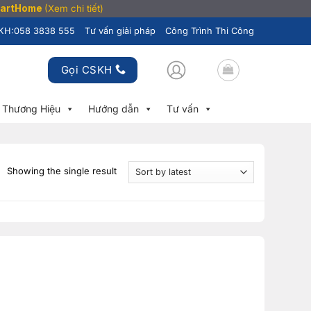
SmartHome
(Xem chi tiết)
KH:
058 3838 555
Tư vấn giải pháp
Công Trình Thi Công
Gọi CSKH
Thương Hiệu
Hướng dẫn
Tư vấn
Showing the single result