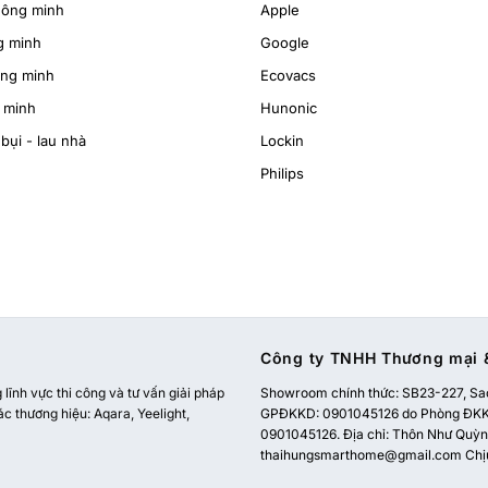
hông minh
Apple
g minh
Google
ông minh
Ecovacs
 minh
Hunonic
bụi - lau nhà
Lockin
Philips
Công ty TNHH Thương mại &
ĩnh vực thi công và tư vấn giải pháp
Showroom chính thức:
SB23-227, Sao
ác thương hiệu: Aqara, Yeelight,
GPĐKKD: 0901045126 do Phòng ĐKKD
0901045126. Địa chỉ: Thôn Như Quỳnh
thaihungsmarthome@gmail.com
Chị