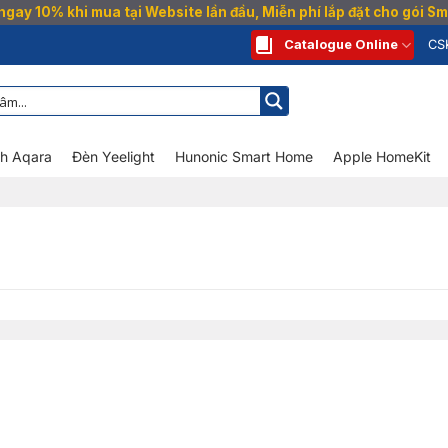
gay 10% khi mua tại Website lần đầu, Miễn phí lắp đặt cho gói 
Catalogue Online
CS
nh Aqara
Đèn Yeelight
Hunonic Smart Home
Apple HomeKit