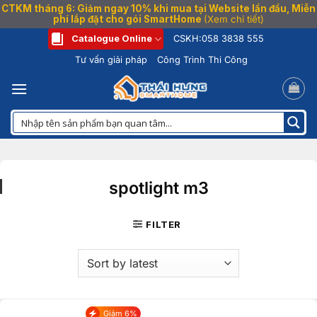
CTKM tháng 6: Giảm ngay 10% khi mua tại Website lần đầu, Miễn
phí lắp đặt cho gói SmartHome
(Xem chi tiết)
Bỏ
Catalogue Online
CSKH:
058 3838 555
qua
Tư vấn giải pháp
Công Trình Thi Công
nội
dung
spotlight m3
FILTER
Giảm 6%