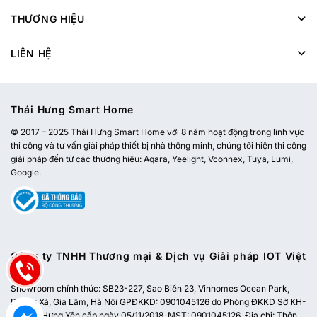
THƯƠNG HIỆU
LIÊN HỆ
Thái Hưng Smart Home
© 2017 – 2025 Thái Hưng Smart Home với 8 năm hoạt động trong lĩnh vực
thi công và tư vấn giải pháp thiết bị nhà thông minh, chúng tôi hiện thi công
giải pháp đến từ các thương hiệu: Aqara, Yeelight, Vconnex, Tuya, Lumi,
Google.
Công ty TNHH Thương mại & Dịch vụ Giải pháp IOT Việt
Nam
Showroom chính thức:
SB23-227, Sao Biển 23, Vinhomes Ocean Park,
Dương Xá, Gia Lâm, Hà Nội
GPĐKKD: 0901045126 do Phòng ĐKKD Sở KH-
ĐT tỉnh Hưng Yên cấp ngày 05/11/2018. MST: 0901045126. Địa chỉ: Thôn