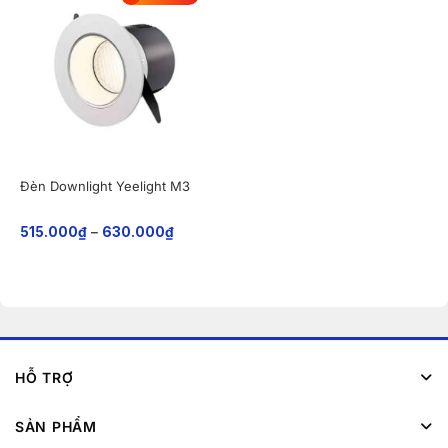
Đèn Downlight Yeelight M3
515.000
₫
–
630.000
₫
HỖ TRỢ
SẢN PHẨM