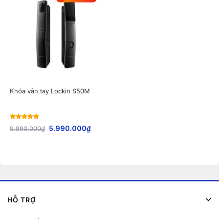
Khóa vân tay Lockin S50M
Rated
5
out
9.990.000
₫
5.990.000
₫
of 5
HỖ TRỢ