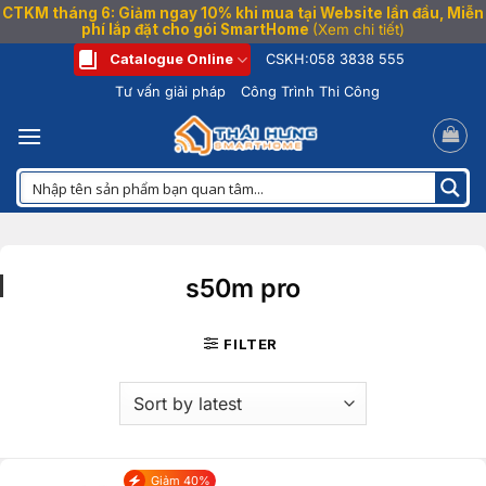
CTKM tháng 6: Giảm ngay 10% khi mua tại Website lần đầu, Miễn
phí lắp đặt cho gói SmartHome
(Xem chi tiết)
Bỏ
Catalogue Online
CSKH:
058 3838 555
qua
Tư vấn giải pháp
Công Trình Thi Công
nội
dung
s50m pro
FILTER
Giảm 40%