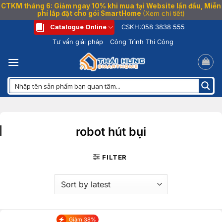
CTKM tháng 6: Giảm ngay 10% khi mua tại Website lần đầu, Miễn
phí lắp đặt cho gói SmartHome
(Xem chi tiết)
Bỏ
Catalogue Online
CSKH:
058 3838 555
qua
Tư vấn giải pháp
Công Trình Thi Công
nội
dung
robot hút bụi
FILTER
Giảm 38%