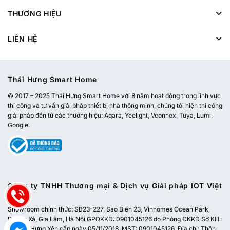
THƯƠNG HIỆU
LIÊN HỆ
Thái Hưng Smart Home
© 2017 – 2025 Thái Hưng Smart Home với 8 năm hoạt động trong lĩnh vực
thi công và tư vấn giải pháp thiết bị nhà thông minh, chúng tôi hiện thi công
giải pháp đến từ các thương hiệu: Aqara, Yeelight, Vconnex, Tuya, Lumi,
Google.
Công ty TNHH Thương mại & Dịch vụ Giải pháp IOT Việt
Nam
Showroom chính thức:
SB23-227, Sao Biển 23, Vinhomes Ocean Park,
Dương Xá, Gia Lâm, Hà Nội
GPĐKKD: 0901045126 do Phòng ĐKKD Sở KH-
ĐT tỉnh Hưng Yên cấp ngày 05/11/2018. MST: 0901045126. Địa chỉ: Thôn