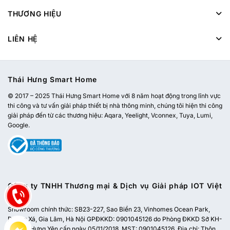
THƯƠNG HIỆU
LIÊN HỆ
Thái Hưng Smart Home
© 2017 – 2025 Thái Hưng Smart Home với 8 năm hoạt động trong lĩnh vực
thi công và tư vấn giải pháp thiết bị nhà thông minh, chúng tôi hiện thi công
giải pháp đến từ các thương hiệu: Aqara, Yeelight, Vconnex, Tuya, Lumi,
Google.
Công ty TNHH Thương mại & Dịch vụ Giải pháp IOT Việt
Nam
Showroom chính thức:
SB23-227, Sao Biển 23, Vinhomes Ocean Park,
Dương Xá, Gia Lâm, Hà Nội
GPĐKKD: 0901045126 do Phòng ĐKKD Sở KH-
ĐT tỉnh Hưng Yên cấp ngày 05/11/2018. MST: 0901045126. Địa chỉ: Thôn