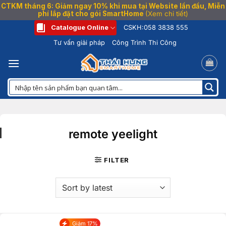
CTKM tháng 6: Giảm ngay 10% khi mua tại Website lần đầu, Miễn
phí lắp đặt cho gói SmartHome
(Xem chi tiết)
Bỏ
Catalogue Online
CSKH:
058 3838 555
qua
Tư vấn giải pháp
Công Trình Thi Công
nội
dung
remote yeelight
FILTER
Giảm 17%