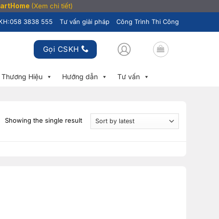
SmartHome
(Xem chi tiết)
KH:
058 3838 555
Tư vấn giải pháp
Công Trình Thi Công
Gọi CSKH
Thương Hiệu
Hướng dẫn
Tư vấn
Showing the single result