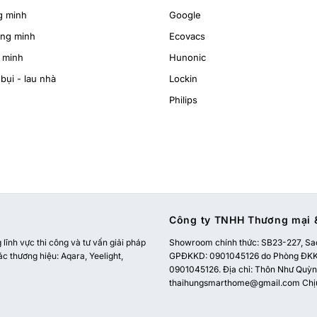
g minh
Google
ông minh
Ecovacs
 minh
Hunonic
bụi - lau nhà
Lockin
Philips
Công ty TNHH Thương mại &
ĩnh vực thi công và tư vấn giải pháp
Showroom chính thức:
SB23-227, Sao
ác thương hiệu: Aqara, Yeelight,
GPĐKKD: 0901045126 do Phòng ĐKKD
0901045126. Địa chỉ: Thôn Như Quỳnh
thaihungsmarthome@gmail.com
Chị