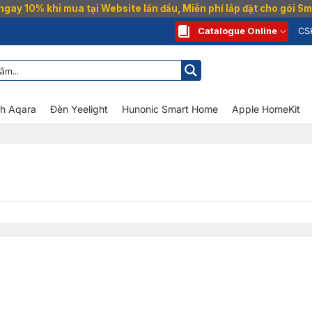
gay 10% khi mua tại Website lần đầu, Miễn phí lắp đặt cho gói 
Catalogue Online
CS
nh Aqara
Đèn Yeelight
Hunonic Smart Home
Apple HomeKit