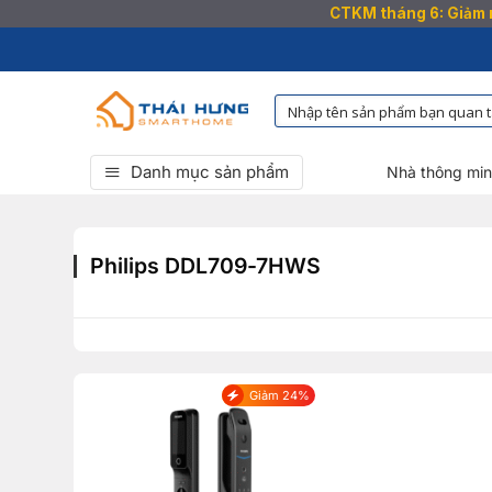
CTKM tháng 6: Giảm n
Bỏ
qua
nội
dung
Danh mục sản phẩm
Nhà thông mi
Philips DDL709-7HWS
Giảm 24%