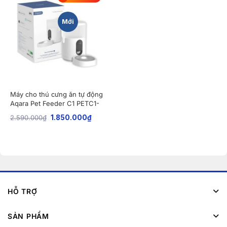
Mới
Máy cho thú cưng ăn tự động
Aqara Pet Feeder C1 PETC1-
M01
2.590.000
₫
1.850.000
₫
HỖ TRỢ
SẢN PHẨM