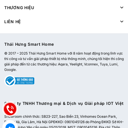
THƯƠNG HIỆU
LIÊN HỆ
Thái Hưng Smart Home
© 2017 – 2025 Thái Hưng Smart Home với 8 năm hoạt động trong lĩnh vực
thi công và tư vấn giải pháp thiết bị nhà thông minh, chúng tôi hiện thi công
giải pháp đến từ các thương hiệu: Aqara, Yeelight, Vconnex, Tuya, Lumi,
Google.
Công ty TNHH Thương mại & Dịch vụ Giải pháp IOT Việt
Nam
Showroom chính thức:
SB23-227, Sao Biển 23, Vinhomes Ocean Park,
Dương Xá, Gia Lâm, Hà Nội
GPĐKKD: 0901045126 do Phòng ĐKKD Sở KH-
ĐT tỉnh Hưng Yên cấp ngày 05/11/2018. MST: 0901045126. Địa chỉ: Thôn