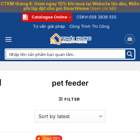
CTKM tháng 6: Giảm ngay 10% khi mua tại Website lần đầu, Miễn
phí lắp đặt cho gói SmartHome
(Xem chi tiết)
Bỏ
Catalogue Online
CSKH:
058 3838 555
qua
Tư vấn giải pháp
Công Trình Thi Công
nội
dung
pet feeder
FILTER
Giảm 29%