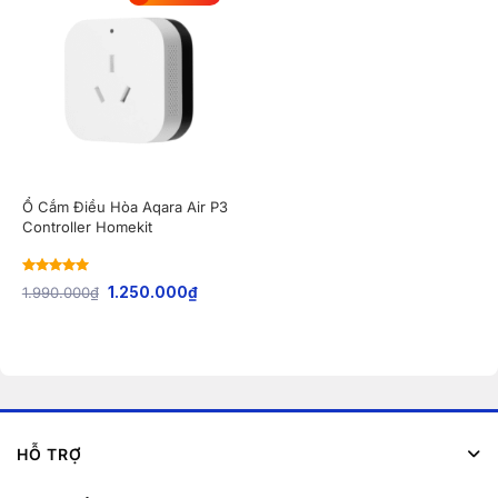
Ổ Cắm Điều Hòa Aqara Air P3
Controller Homekit
Rated
5
out
1.990.000
₫
1.250.000
₫
of 5
HỖ TRỢ