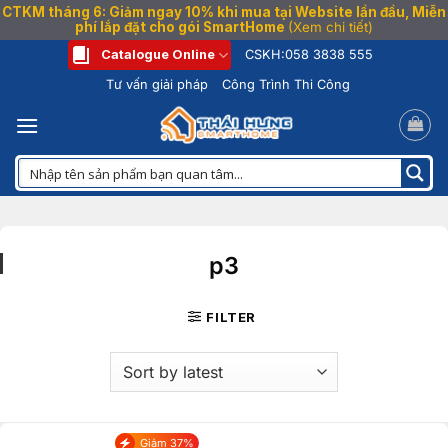
CTKM tháng 6: Giảm ngay 10% khi mua tại Website lần đầu, Miễn
phí lắp đặt cho gói SmartHome
(Xem chi tiết)
Bỏ
Catalogue Online
CSKH:
058 3838 555
qua
Tư vấn giải pháp
Công Trình Thi Công
nội
dung
p3
FILTER
Giảm 37%